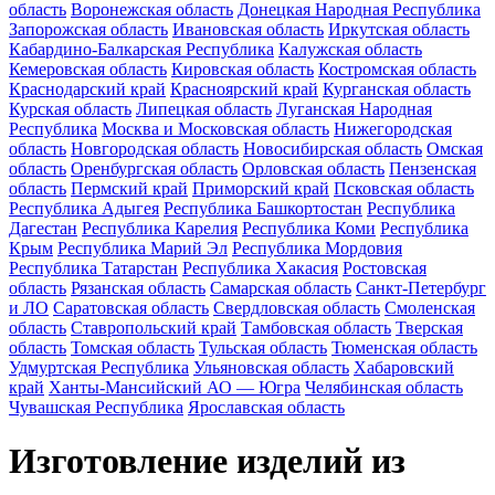
область
Воронежская область
Донецкая Народная Республика
Запорожская область
Ивановская область
Иркутская область
Кабардино-Балкарская Республика
Калужская область
Кемеровская область
Кировская область
Костромская область
Краснодарский край
Красноярский край
Курганская область
Курская область
Липецкая область
Луганская Народная
Республика
Москва и Московская область
Нижегородская
область
Новгородская область
Новосибирская область
Омская
область
Оренбургская область
Орловская область
Пензенская
область
Пермский край
Приморский край
Псковская область
Республика Адыгея
Республика Башкортостан
Республика
Дагестан
Республика Карелия
Республика Коми
Республика
Крым
Республика Марий Эл
Республика Мордовия
Республика Татарстан
Республика Хакасия
Ростовская
область
Рязанская область
Самарская область
Санкт-Петербург
и ЛО
Саратовская область
Свердловская область
Смоленская
область
Ставропольский край
Тамбовская область
Тверская
область
Томская область
Тульская область
Тюменская область
Удмуртская Республика
Ульяновская область
Хабаровский
край
Ханты-Мансийский АО — Югра
Челябинская область
Чувашская Республика
Ярославская область
Изготовление изделий из