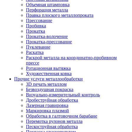
Объемная штамповка
Перфорация металла
Правка плоского металлопроката
Прессование
Пробивка
Прокатка
Прокатка-волочение
Прокатка-прессование
Пуклевание
Раскатка
Раскрой металла на координатно-пробивном
прессе
Ротационная вытяжка
Художественная ковка
Прочие услуги металлообработки
3D печать металлом
Безвоздушная покраска
Визуально-измерительный контроль
Дробеструйная обработка
Лазерная гравировка
Маркировка плазмой
Обработка в галтовочном барабане
Перемотка рулонов металла
Пескоструйная обработка
Покраска краскопультом