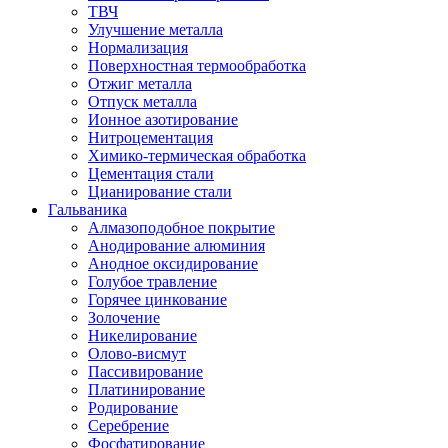
ТВЧ
Улучшение металла
Нормализация
Поверхностная термообработка
Отжиг металла
Отпуск металла
Ионное азотирование
Нитроцементация
Химико-термическая обработка
Цементация стали
Цианирование стали
Гальваника
Алмазоподобное покрытие
Анодирование алюминия
Анодное оксидирование
Голубое травление
Горячее цинкование
Золочение
Никелирование
Олово-висмут
Пассивирование
Платинирование
Родирование
Серебрение
Фосфатирование