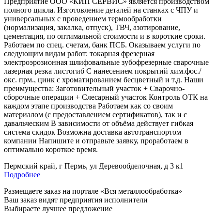
Предприятие ООО «КИП СЕРВИС» является производством
полного цикла. Изготовление деталей на станках с ЧПУ и
универсальных с проведением термообработки
(нормализация, закалка, отпуск), ТВЧ, азотирование,
цементация, по оптимальной стоимости и в короткие сроки.
Работаем по спец. счетам, банк ПСБ. Оказываем услуги по
следующим видам работ: токарная фрезерная
электроэрозионная шлифовальные зубофрезерные сварочные
лазерная резка листогиб С нанесением покрытий хим.фос./
окс. прм., цинк с хроматированием бесцветный и т.д. Наши
преимущества: Заготовительный участок + Сварочно-
сборочные операции + Слесарный участок Контроль ОТК на
каждом этапе производства Работаем как со своим
материалом (с предоставлением сертификатов), так и с
давальческим В зависимости от объёма действует гибкая
система скидок Возможна доставка автотранспортом
компании Напишите и отправьте заявку, проработаем в
оптимально короткое время.
Пермский край, г Пермь, ул Деревообделочная, д 3 к1
Подробнее
Размещаете заказ на портале «Вся металлообработка»
Ваш заказ видят предприятия исполнители
Выбираете лучшее предложение