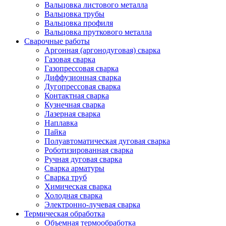
Вальцовка листового металла
Вальцовка трубы
Вальцовка профиля
Вальцовка пруткового металла
Сварочные работы
Аргонная (аргонодуговая) сварка
Газовая сварка
Газопрессовая сварка
Диффузионная сварка
Дугопрессовая сварка
Контактная сварка
Кузнечная сварка
Лазерная сварка
Наплавка
Пайка
Полуавтоматическая дуговая сварка
Роботизированная сварка
Ручная дуговая сварка
Сварка арматуры
Сварка труб
Химическая сварка
Холодная сварка
Электронно-лучевая сварка
Термическая обработка
Объемная термообработка