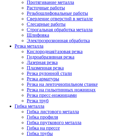
Протягивание металла
Расточные работы
Резьбошлифовальные работы
Сверление отверстий в металле
Слесарные работы
Строгальная обработка металла
Шлифовка
Электроэрозионная обработка
Резка металла
Кислородная/газовая резка
Гидроабразивная резка
Лазерная резка
Плазменная резка
Резка рулонной стали
Резка арматуры
Резка на ленточнопильном станке
Резка на гильотинных ножницах
Резка пресс-ножницами
Резка труб
Гибка металла
Гибка листового металла
Гибка профиля
Гибка пруткового металла
Гибка на прессе
Гибка трубы