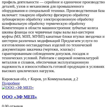
профиль деятельности — серийное и единичное производство
деталей, узлов и механизмов для промышленного
оборудования и специальной техники. Производственная база
включает: токарную обработку фрезерную обработку
зубонарезную обработку электроэрозионную обработку
шлифовальную обработку термическую обработку
Компетенции в области машиностроения: зубчатые колеса
шкивы фланцы оси червячные пары валы вал-шестерни
муфты (МЗ, МЗП, МУВП) канатные блоки втулки звездочки и
шестерни различных модификаций Предлагаем услуги по
изготовлению нестандартных изделий по технической
документации заказчика (чертежи, эскизы) с
гарантированным соблюдением допусков, посадок и
технических условий. Работаем с широкой номенклатурой
металлов и сплавов, обеспечивая эксплуатационную
надежность и износостойкость готовой продукции в условиях
высоких циклических нагрузок.
Кировская обл, г Киров, ул Коммунальная, д 2
Подробнее
ООО «ЗФ МЕП»
0.0
0 отзывов