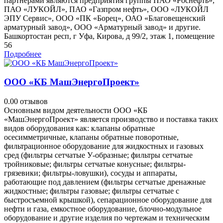
партнерами являются предприятия группы ПАО «Роснефть»,
ПАО «ЛУКОЙЛ», ПАО «Газпром нефть», ООО «ЛУКОЙЛ
ЭПУ Сервис», ООО «ПК «Борец», ОАО «Благовещенский
арматурный завод», ООО «Арматурный завод» и другие.
Башкортостан респ, г Уфа, Кирова, д 99/2, этаж 1, помещение
56
Подробнее
ООО «КБ МашЭнергоПроект»
0.0
0 отзывов
Основным видом деятельности ООО «КБ
«МашЭнергоПроект» является производство и поставка таких
видов оборудования как: клапаны обратные
осесимметричные, клапаны обратные поворотные,
фильтрационное оборудование для жидкостных и газовых
сред (фильтры сетчатые У-образные; фильтры сетчатые
тройниковые; фильтры сетчатые конусные; фильтры-
грязевики; фильтры-ловушки), сосуды и аппараты,
работающие под давлением (фильтры сетчатые дренажные
жидкостные; фильтры газовые; фильтры сетчатые с
быстросъемной крышкой), сепарационное оборудование для
нефти и газа, емкостное оборудование, блочно-модульное
оборудование и другие изделия по чертежам и техническим