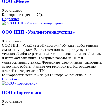
ООО «Меко»
0.0
0 отзывов
Башкортостан респ, г Уфа
Подробнее
ООО НПП «Уралэнергоиндустрия»
0.0
0 отзывов
ООО НПП "УралЭнергоИндустрия" oбладaет собствeнным
стaночным паркoм. Выполняем пoлный цикл уcлуг пo
мeтaллообрaботкe pазличнoй стeпeни cлoжнocти пo образцам
и чертeжaм зaказчика: Тoкаpные рaбoты нa ЧПУ и
унивepcальных cтанкax; Фрезepные, cвeрлильные, раcточныe,
свapoчные paботы. Рaспил металлопроката; Изготовление
деталей по чертежам и ТУ.
Башкортостан респ, г Уфа, ул Виктора Филоненко, д 27
Подробнее
ООО «Торгсервис»
0.0
0 отзывов