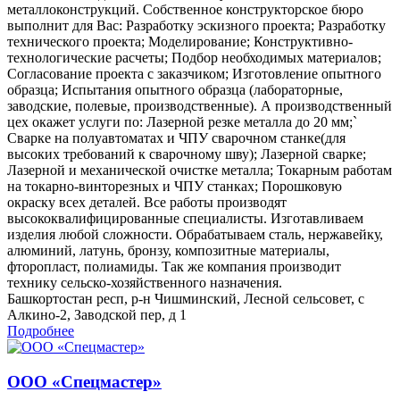
металлоконструкций. Собственное конструкторское бюро
выполнит для Вас: Разработку эскизного проекта; Разработку
технического проекта; Моделирование; Конструктивно-
технологические расчеты; Подбор необходимых материалов;
Согласование проекта с заказчиком; Изготовление опытного
образца; Испытания опытного образца (лабораторные,
заводские, полевые, производственные). А производственный
цех окажет услуги по: Лазерной резке металла до 20 мм;`
Сварке на полуавтоматах и ЧПУ сварочном станке(для
высоких требований к сварочному шву); Лазерной сварке;
Лазерной и механической очистке металла; Токарным работам
на токарно-винторезных и ЧПУ станках; Порошковую
окраску всех деталей. Все работы производят
высококвалифицированные специалисты. Изготавливаем
изделия любой сложности. Обрабатываем сталь, нержавейку,
алюминий, латунь, бронзу, композитные материалы,
фторопласт, полиамиды. Так же компания производит
технику сельско-хозяйственного назначения.
Башкортостан респ, р-н Чишминский, Лесной сельсовет, с
Алкино-2, Заводской пер, д 1
Подробнее
ООО «Спецмастер»