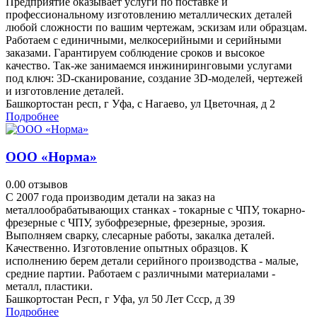
Предприятие оказывает услуги по поставке и
профессиональному изготовлению металлических деталей
любой сложности по вашим чертежам, эскизам или образцам.
Работаем с единичными, мелкосерийными и серийными
заказами. Гарантируем соблюдение сроков и высокое
качество. Так-же занимаемся инжиниринговыми услугами
под ключ: 3D-сканирование, создание 3D-моделей, чертежей
и изготовление деталей.
Башкортостан респ, г Уфа, с Нагаево, ул Цветочная, д 2
Подробнее
ООО «Норма»
0.0
0 отзывов
С 2007 года производим детали на заказ на
металлообрабатывающих станках - токарные с ЧПУ, токарно-
фрезерные с ЧПУ, зубофрезерные, фрезерные, эрозия.
Выполняем сварку, слесарные работы, закалка деталей.
Качественно. Изготовление опытных образцов. К
исполнению берем детали серийного производства - малые,
средние партии. Работаем с различными материалами -
металл, пластики.
Башкортостан Респ, г Уфа, ул 50 Лет Ссср, д 39
Подробнее