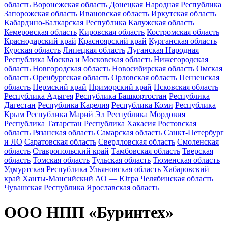
область
Воронежская область
Донецкая Народная Республика
Запорожская область
Ивановская область
Иркутская область
Кабардино-Балкарская Республика
Калужская область
Кемеровская область
Кировская область
Костромская область
Краснодарский край
Красноярский край
Курганская область
Курская область
Липецкая область
Луганская Народная
Республика
Москва и Московская область
Нижегородская
область
Новгородская область
Новосибирская область
Омская
область
Оренбургская область
Орловская область
Пензенская
область
Пермский край
Приморский край
Псковская область
Республика Адыгея
Республика Башкортостан
Республика
Дагестан
Республика Карелия
Республика Коми
Республика
Крым
Республика Марий Эл
Республика Мордовия
Республика Татарстан
Республика Хакасия
Ростовская
область
Рязанская область
Самарская область
Санкт-Петербург
и ЛО
Саратовская область
Свердловская область
Смоленская
область
Ставропольский край
Тамбовская область
Тверская
область
Томская область
Тульская область
Тюменская область
Удмуртская Республика
Ульяновская область
Хабаровский
край
Ханты-Мансийский АО — Югра
Челябинская область
Чувашская Республика
Ярославская область
ООО НПП «Буринтех»