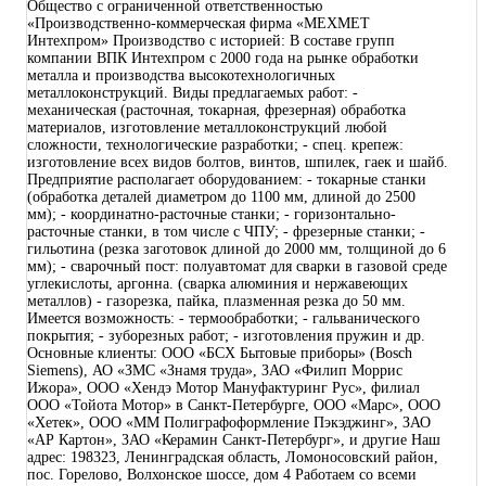
Общество с ограниченной ответственностью
«Производственно-коммерческая фирма «МЕХМЕТ
Интехпром» Производство с историей: В составе групп
компании ВПК Интехпром с 2000 года на рынке обработки
металла и производства высокотехнологичных
металлоконструкций. Виды предлагаемых работ: -
механическая (расточная, токарная, фрезерная) обработка
материалов, изготовление металлоконструкций любой
сложности, технологические разработки; - спец. крепеж:
изготовление всех видов болтов, винтов, шпилек, гаек и шайб.
Предприятие располагает оборудованием: - токарные станки
(обработка деталей диаметром до 1100 мм, длиной до 2500
мм); - координатно-расточные станки; - горизонтально-
расточные станки, в том числе с ЧПУ; - фрезерные станки; -
гильотина (резка заготовок длиной до 2000 мм, толщиной до 6
мм); - сварочный пост: полуавтомат для сварки в газовой среде
углекислоты, аргонна. (сварка алюминия и нержавеющих
металлов) - газорезка, пайка, плазменная резка до 50 мм.
Имеется возможность: - термообработки; - гальванического
покрытия; - зуборезных работ; - изготовления пружин и др.
Основные клиенты: ООО «БСХ Бытовые приборы» (Bosch
Siemens), АО «ЗМС «Знамя труда», ЗАО «Филип Моррис
Ижора», ООО «Хендэ Мотор Мануфактуринг Рус», филиал
ООО «Тойота Мотор» в Санкт-Петербурге, ООО «Марс», ООО
«Хетек», ООО «ММ Полиграфоформление Пэкэджинг», ЗАО
«АР Картон», ЗАО «Керамин Санкт-Петербург», и другие Наш
адрес: 198323, Ленинградская область, Ломоносовский район,
пос. Горелово, Волхонское шоссе, дом 4 Работаем со всеми