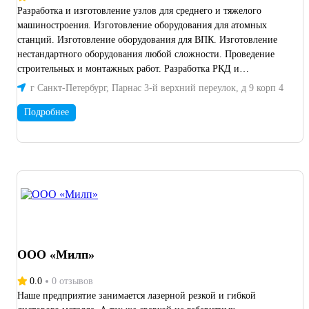
Разработка и изготовление узлов для среднего и тяжелого
машиностроения. Изготовление оборудования для атомных
станций. Изготовление оборудования для ВПК. Изготовление
нестандартного оборудования любой сложности. Проведение
строительных и монтажных работ. Разработка РКД и
конструкторское сопровождение. Технический контроль
г Санкт-Петербург, Парнас 3-й верхний переулок, д 9 корп 4
качества на всех этапах производства и проведение приемо-
сдаточных и периодических испытаний изделий.
Подробнее
ООО «Милп»
0.0
0 отзывов
Наше предприятие занимается лазерной резкой и гибкой