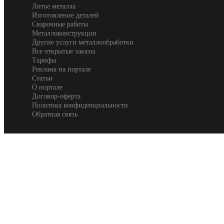
Литье металла
Изготовление деталей
Сварочные работы
Металлоконструкции
Другие услуги металлообработки
Все открытые заказы
Тарифы
Реклама на портале
Статьи
О портале
Договор-оферта
Политика конфиденциальности
Обратная связь