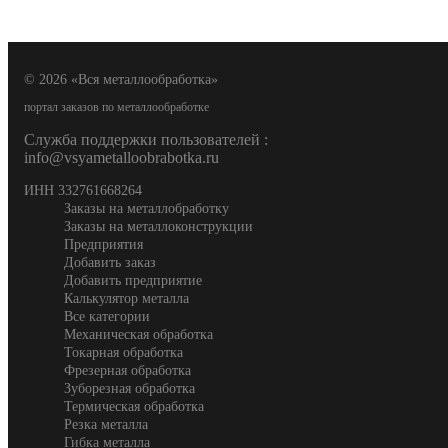
© 2026 «Вся металлообработка»
портал заказов по металлообработке
Служба поддержки пользователей :
info@vsyametalloobrabotka.ru
ИНН 332761668264
Заказы на металлобработку
Заказы на металлоконструкции
Предприятия
Добавить заказ
Добавить предприятие
Калькулятор металла
Все категории
Механическая обработка
Токарная обработка
Фрезерная обработка
Зуборезная обработка
Термическая обработка
Резка металла
Гибка металла