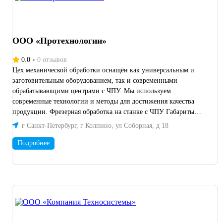
ООО «Протехнологии»
0.0
0 отзывов
Цех механической обработки оснащён как универсальным и
заготовительным оборудованием, так и современными
обрабатывающими центрами с ЧПУ. Мы используем
современные технологии и методы для достижения качества
продукции. Фрезерная обработка на станке с ЧПУ Габариты
обработки в трех осях X1000×Y450×Z350 мм Габариты
г Санкт-Петербург, г Колпино, ул Соборная, д 18
обработки 4-й оси в центрах X600×Y400×Ø200 мм. Фрезерная
обработка на универсальном станке Габариты заготовки
Подробнее
Z1000×Y350×Z300 мм Габариты обработки в поворотной
головке УДГ250 в центрах X600×Ø250 мм. Токарно-фрезерная
обработка на станках с ЧПУ. Габариты обработки в центрах
Ø300×Z1150 мм. Обработка прутка в цанговом патроне Ø65 мм.
Токарная обработка на универсальном станке. Габариты
обработки в центрах Ø220×Z800 мм. Электроэрозионная
обработка. Проволочно-вырезной станок. Габариты обработки