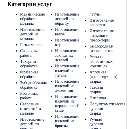
Категории услуг
Механическая
Изготовление
латуни
обработка
деталей по
Изготовление
металла
образцу
оснастки
Изготовление
Изготовление
Изготовление
деталей из
валов
штампов и
металла
Изготовление
пресс-форм
Резка металла
втулок
Кислородная/
Сварочные
Изготовление
газовая резка
работы
закладных
Резка на
деталей
Токарная
гильотинных
обработка
Изготовление
ножницах
изделий из
Фрезерная
Аргонная
титана
обработка
(аргонодуговая)
Изготовление
сварка
Зубодолбежная
изделий из
обработка
Газовая
алюминия
сварка
Расточные
Изготовление
работы
Наплавка
изделий из
Сверление
Полуавтоматическая
нержавеющей
отверстий в
дуговая
стали
металле
сварка
Изготовление
Изготовление
Ручная
изделий из
деталей по
дуговая
бронзы
чертежу
сварка