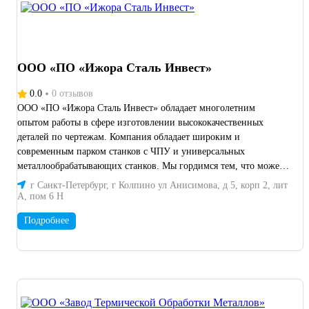
строительной и судостроительной отрасли.
ООО «ПО «Ижора Сталь Инвест»
0.0
0 отзывов
ООО «ПО «Ижора Сталь Инвест» обладает многолетним
опытом работы в сфере изготовлении высококачественных
деталей по чертежам. Компания обладает широким и
современным парком станков с ЧПУ и универсальных
металлообрабатывающих станков. Мы гордимся тем, что можем
предложить нашим клиентам: - Высокое качество продукции:
г Санкт-Петербург, г Колпино ул Анисимова, д 5, корп 2, лит
Передовые технологии для обеспечения высокого качества
А, пом 6 Н
изготавливаемых деталей. - Индивидуальный подход: Мы
Подробнее
готовы учитывать все ваши пожелания и требования, предлагая
гибкие условия сотрудничества. - Конкурентоспособные цены:
Мы стремимся предложить нашим клиентам оптимальное
соотношение цены и качества. - Соблюдение сроков: Мы ценим
ваше время и гарантируем своевременное выполнение всех
заказов.