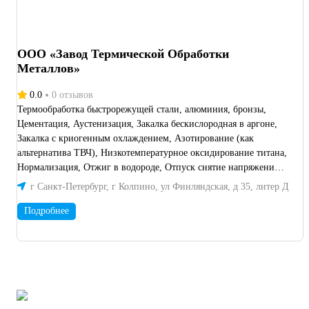
ООО «Завод Термической Обработки
Металлов»
0.0
0 отзывов
Термообработка быстрорежущей стали, алюминия, бронзы,
Цементация, Аустенизация, Закалка бескислородная в аргоне,
Закалка с криогенным охлаждением, Азотирование (как
альтернатива ТВЧ), Низкотемпературное оксидирование титана,
Нормализация, Отжиг в водороде, Отпуск снятие напряжений,
Старение, Горячая запрессовка 75тн, Вытягивание нагоряче,
г Санкт-Петербург, г Колпино, ул Финляндская, д 35, литер Д
Пескоструйная, дробеструйная обработка, Воронение,
Термоциклирование, Устранение водородного охрупчивания. В
Подробнее
наличии 40 печей различных размеров. Лаборатория мех и хим
св-в.> Токарная обработка на станках с ЧПУ ф200/L1000.
Распил заготовок до ф320мм.