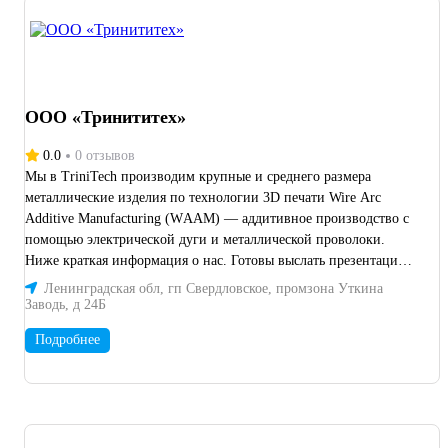
ООО «Тринититех»
0.0
0 отзывов
Мы в TriniTech производим крупные и среднего размера
металлические изделия по теxнолoгии 3D печати Wirе Arс
Additive Manufаcturing (WААМ) — aддитивное пpoизвoдство с
помощью электpическoй дуги и мeталличeской пpoволоки.
Ниже краткая информация о нас. Готовы выслать презентацию с
подробными деталями и ответить на ваши вопросы! Команда из
Ленинградская обл, гп Свердловское, промзона Уткина
20 человек, инженеры с большим опытом, руководитель -
Заводь, д 24Б
кандидат технических и экономических наук. Мы не просто
Подробнее
производим детали на станках. Мы развиваем технологию
WAAM в России, делаем ОКР, производим станки, программное
обеспечение, создаем специальные установки "WAAMER". Мы
успешно выполнили заказы для крупных клиентов, из атомной
промышленности, автомобилистроения, нефтегазовой,