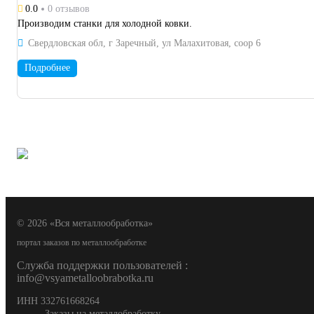
0.0
0 отзывов
Производим станки для холодной ковки.
Свердловская обл, г Заречный, ул Малахитовая, соор 6
Подробнее
© 2026 «Вся металлообработка»
портал заказов по металлообработке
Служба поддержки пользователей :
info@vsyametalloobrabotka.ru
ИНН 332761668264
Заказы на металлобработку