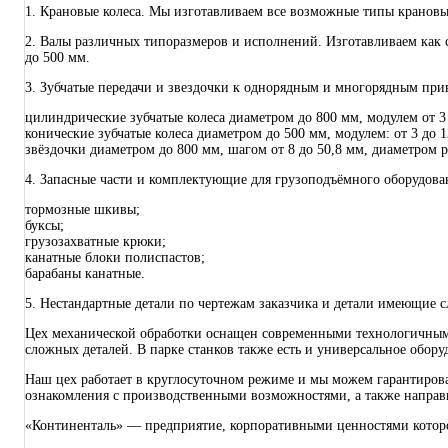
1. Крановые колеса. Мы изготавливаем все возможные типы крановы
2. Валы различных типоразмеров и исполнений. Изготавливаем как 
до 500 мм.
3. Зубчатые передачи и звездочки к однорядным и многорядным при
цилиндрические зубчатые колеса диаметром до 800 мм, модулем от 3
конические зубчатые колеса диаметром до 500 мм, модулем: от 3 до 1
звёздочки диаметром до 800 мм, шагом от 8 до 50,8 мм, диаметром р
4. Запасные части и комплектующие для грузоподъёмного оборудова
тормозные шкивы;
буксы;
грузозахватные крюки;
канатные блоки полиспастов;
барабаны канатные.
5. Нестандартные детали по чертежам заказчика и детали имеющие
Цех механической обработки оснащен современными технологичным
сложных деталей. В парке станков также есть и универсальное обор
Наш цех работает в круглосуточном режиме и мы можем гарантирова
ознакомления с производственными возможностями, а также направи
«Континенталь» — предприятие, корпоративными ценностями которо