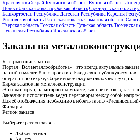
Красноярский край
Курганская область
Курская область
Липецк
Новосибирская область
Омская область
Оренбургская область
О
Башкортостан
Республика Дагестан
Республика Карелия
Респу
Ростовская область
Рязанская область
Самарская область
Санкт
Тверская область
Томская область
Тульская область
Тюменская 
Чувашская Республика
Ярославская область
Заказы на металлоконструкц
Быстрый поиск заказов
Портал «Вся металлообработка» - это всегда актуальные заказ
партий и масштабных проектов. Ежедневно публикуются новые
операций по сварке, сборке и монтажу металлоконструкций.
Биржа заказов на металлоконструкции
Это платформа, на которой вы можете, как найти заказ, так и 
Заказчик и исполнитель ведут переговоры между собой напряму
Для её отображения необходимо выбрать тариф «Расширенный
Фильтры
Регион заказов
Выберите регион заявок
Любой регион
Адыгея