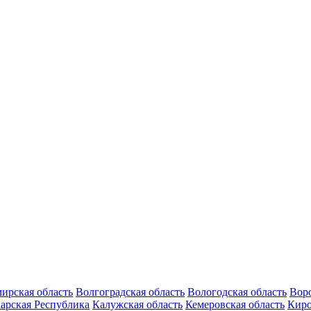
ирская область
Волгоградская область
Вологодская область
Воро
арская Республика
Калужская область
Кемеровская область
Киро