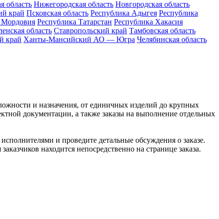
я область
Нижегородская область
Новгородская область
ий край
Псковская область
Республика Адыгея
Республика
 Мордовия
Республика Татарстан
Республика Хакасия
енская область
Ставропольский край
Тамбовская область
й край
Ханты-Мансийский АО — Югра
Челябинская область
сложности и назначения, от единичных изделий до крупных
ктной документации, а также заказы на выполнение отдельных
с исполнителями и проведите детальные обсуждения о заказе.
заказчиков находится непосредственно на странице заказа.