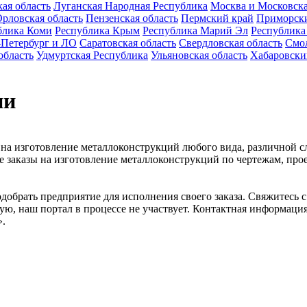
ая область
Луганская Народная Республика
Москва и Московска
рловская область
Пензенская область
Пермский край
Приморск
блика Коми
Республика Крым
Республика Марий Эл
Республика
-Петербург и ЛО
Саратовская область
Свердловская область
Смол
область
Удмуртская Республика
Ульяновская область
Хабаровски
ии
ы на изготовление металлоконструкций любого вида, различной 
 заказы на изготовление металлоконструкций по чертежам, прое
подобрать предприятие для исполнения своего заказа. Свяжитесь 
ю, наш портал в процессе не участвует. Контактная информация 
».