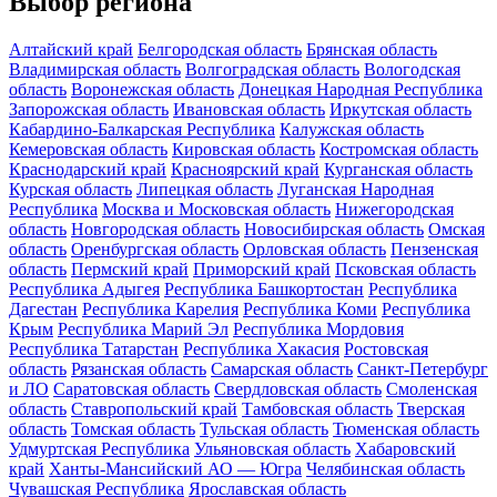
Выбор региона
Алтайский край
Белгородская область
Брянская область
Владимирская область
Волгоградская область
Вологодская
область
Воронежская область
Донецкая Народная Республика
Запорожская область
Ивановская область
Иркутская область
Кабардино-Балкарская Республика
Калужская область
Кемеровская область
Кировская область
Костромская область
Краснодарский край
Красноярский край
Курганская область
Курская область
Липецкая область
Луганская Народная
Республика
Москва и Московская область
Нижегородская
область
Новгородская область
Новосибирская область
Омская
область
Оренбургская область
Орловская область
Пензенская
область
Пермский край
Приморский край
Псковская область
Республика Адыгея
Республика Башкортостан
Республика
Дагестан
Республика Карелия
Республика Коми
Республика
Крым
Республика Марий Эл
Республика Мордовия
Республика Татарстан
Республика Хакасия
Ростовская
область
Рязанская область
Самарская область
Санкт-Петербург
и ЛО
Саратовская область
Свердловская область
Смоленская
область
Ставропольский край
Тамбовская область
Тверская
область
Томская область
Тульская область
Тюменская область
Удмуртская Республика
Ульяновская область
Хабаровский
край
Ханты-Мансийский АО — Югра
Челябинская область
Чувашская Республика
Ярославская область