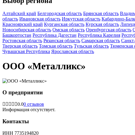
Выбор региона
Алтайский край
Белгородская область
Брянская область
Владим
область
Ивановская область
Иркутская область
Кабардино-Балк
Красноярский край
Курганская область
Курская область
Липецк
Новосибирская область
Омская область
Оренбургская область
О
Башкортостан
Республика Дагестан
Республика Карелия
Респу
Ростовская область
Рязанская область
Самарская область
Санкт
Тверская область
Томская область
Тульская область
Тюменская 
Чувашская Республика
Ярославская область
ООО «Металликс»
О предприятии
0.0
0 отзывов
Информация отсутствует.
Контакты
ИНН
7735194820