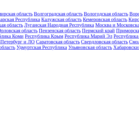
ирская область
Волгоградская область
Вологодская область
Воро
арская Республика
Калужская область
Кемеровская область
Киро
ая область
Луганская Народная Республика
Москва и Московска
рловская область
Пензенская область
Пермский край
Приморск
блика Коми
Республика Крым
Республика Марий Эл
Республика
-Петербург и ЛО
Саратовская область
Свердловская область
Смол
область
Удмуртская Республика
Ульяновская область
Хабаровски