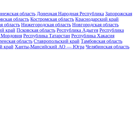
нежская область
Донецкая Народная Республика
Запорожская
вская область
Костромская область
Краснодарский край
я область
Нижегородская область
Новгородская область
ий край
Псковская область
Республика Адыгея
Республика
 Мордовия
Республика Татарстан
Республика Хакасия
енская область
Ставропольский край
Тамбовская область
й край
Ханты-Мансийский АО — Югра
Челябинская область