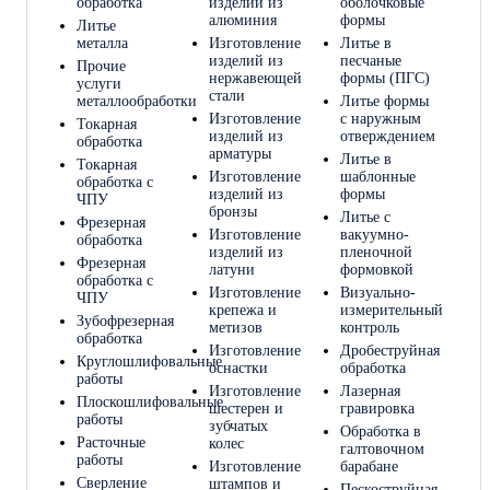
обработка
изделий из
оболочковые
алюминия
формы
Литье
металла
Изготовление
Литье в
изделий из
песчаные
Прочие
нержавеющей
формы (ПГС)
услуги
стали
металлообработки
Литье формы
Изготовление
с наружным
Токарная
изделий из
отверждением
обработка
арматуры
Литье в
Токарная
Изготовление
шаблонные
обработка с
изделий из
формы
ЧПУ
бронзы
Литье с
Фрезерная
Изготовление
вакуумно-
обработка
изделий из
пленочной
Фрезерная
латуни
формовкой
обработка c
Изготовление
Визуально-
ЧПУ
крепежа и
измерительный
Зубофрезерная
метизов
контроль
обработка
Изготовление
Дробеструйная
Круглошлифовальные
оснастки
обработка
работы
Изготовление
Лазерная
Плоскошлифовальные
шестерен и
гравировка
работы
зубчатых
Обработка в
Расточные
колес
галтовочном
работы
Изготовление
барабане
Сверление
штампов и
Пескоструйная