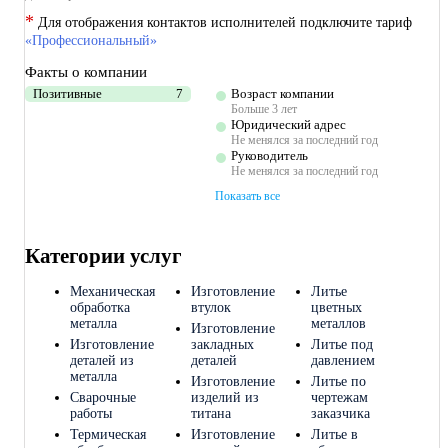
*
Для отображения контактов исполнителей подключите тариф
«Профессиональный»
Факты о компании
Позитивные
7
Возраст компании
Больше 3 лет
Юридический адрес
Не менялся за последний год
Руководитель
Не менялся за последний год
Показать все
Категории услуг
Механическая
Изготовление
Литье
обработка
втулок
цветных
металла
металлов
Изготовление
Изготовление
закладных
Литье под
деталей из
деталей
давлением
металла
Изготовление
Литье по
Сварочные
изделий из
чертежам
работы
титана
заказчика
Термическая
Изготовление
Литье в