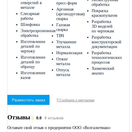
отверстий в
пресс-форм
обработка
металле
Аргонная
Покраска
Слесарные
(аргонодуговая)
краскопультом
работы
сварка
Разработка
Шлифовка
Газовая
3D моделей
сварка
Электроэрозионная
по чертежам
обработка
ТВЧ
Разработка
Изготовление
Улучшение
конструкторской
деталей по
металла
документации
чертежу
Нормализация
Разработка
Изготовление
технологических
Отжиг
деталей по
процессов
металла
образцу
Химический
Отпуск
Изготовление
анализ
металла
валов
Разместить заказ
Сообщить о нарушении
Отзывы
0.0
0 отзывов
Оставьте свой отзыв о предприятии ООО «Волгалитмаш»