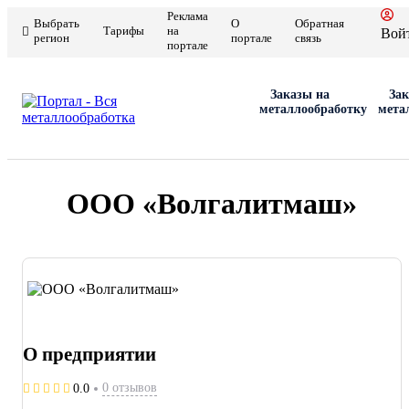
Реклама
Выбрать
О
Обратная
Тарифы
на
Вой
регион
портале
связь
портале
Заказы на
Зак
металлообработку
мета
ООО «Волгалитмаш»
О предприятии
0 отзывов
0.0