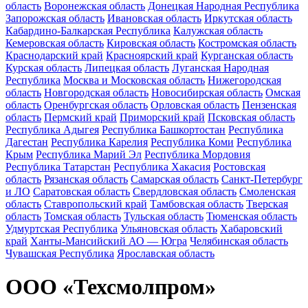
область
Воронежская область
Донецкая Народная Республика
Запорожская область
Ивановская область
Иркутская область
Кабардино-Балкарская Республика
Калужская область
Кемеровская область
Кировская область
Костромская область
Краснодарский край
Красноярский край
Курганская область
Курская область
Липецкая область
Луганская Народная
Республика
Москва и Московская область
Нижегородская
область
Новгородская область
Новосибирская область
Омская
область
Оренбургская область
Орловская область
Пензенская
область
Пермский край
Приморский край
Псковская область
Республика Адыгея
Республика Башкортостан
Республика
Дагестан
Республика Карелия
Республика Коми
Республика
Крым
Республика Марий Эл
Республика Мордовия
Республика Татарстан
Республика Хакасия
Ростовская
область
Рязанская область
Самарская область
Санкт-Петербург
и ЛО
Саратовская область
Свердловская область
Смоленская
область
Ставропольский край
Тамбовская область
Тверская
область
Томская область
Тульская область
Тюменская область
Удмуртская Республика
Ульяновская область
Хабаровский
край
Ханты-Мансийский АО — Югра
Челябинская область
Чувашская Республика
Ярославская область
ООО «Техсмолпром»