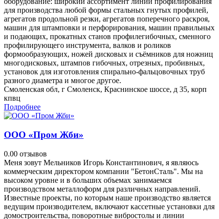
оборудование: широкий ассортимент линий профилирования
для производства любой формы стальных гнутых профилей,
агрегатов продольной резки, агрегатов поперечного раскроя,
машин для штамповки и перфорирования, машин правильных
и подающих, прокатных станов профилегибочных, сменного
профилирующего инструмента, валков и роликов
формообразующих, ножей дисковых и съёмников для ножниц
многодисковых, штампов гибочных, отрезных, пробивных,
установок для изготовления спирально-фальцовочных труб
разного диаметра и многое другое.
Смоленская обл, г Смоленск, Краснинское шоссе, д 35, корп
кпвц
Подробнее
ООО «Пром Жби»
0.0
0 отзывов
Меня зовут Мельников Игорь Константинович, я являюсь
коммерческим директором компании "БетонСталь". Мы на
высоком уровне и в больших объемах занимаемся
производством металлоформ для различных направлений.
Известные проекты, по которым наше производство является
ведущим производителем, включают кассетные установки для
домостроительства, поворотные вибростолы и линии