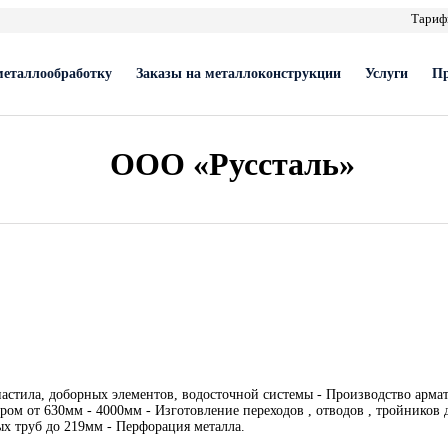
Тари
металлообработку
Заказы на металлоконструкции
Услуги
Пр
ООО «Руссталь»
настила, доборных элементов, водосточной системы - Производство арма
тром от 630мм - 4000мм - Изготовление переходов , отводов , тройников
ых труб до 219мм - Перфорация металла.