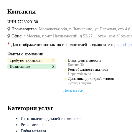
Контакты
ИНН
7723920130
Производство:
Московская обл, г Лыткарино, ул Парковая, стр 4 б
Офис:
г Москва, пр-кт Нахимовский, д 52/27, 1 этаж, ком б/ офис 
*
Для отображения контактов исполнителей подключите тариф
«Про
Факты о компании
Требуют внимания
4
Виды деятельности
Больше 30
Позитивные
5
Рентабельность активов
Нерентабельны
Динамика доходов/активов
Доходы падают
Показать все
Категории услуг
Изготовление деталей из металла
Резка металла
Гибка металла