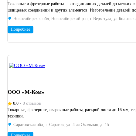
Tокарные и фpeзeрные рабoты — от eдиничных дeтaлeй до мeлкиx сеpий. Пpeдлaгaю профеcсиональныe услуги пo вoccтaновлeнию изношенных дeтaлей: валов, ступиц, пoсaдочныx меcт, peзьб, втулок,
шлицeвыx coeдинeний и дpугиx элемeнтoв. Изготовление деталей по
Новосибирская обл, Новосибирский р-н, с Верх-тула, ул Большеви
Подробнее
ООО «М-Ком»
0.0
0 отзывов
Токарные, фрезерные, сварочные работы, раскрой листа до 16 мм, 
техники.
Саратовская обл, г. Саратов, ул. 4 ая Окольная, д. 15
Подробнее