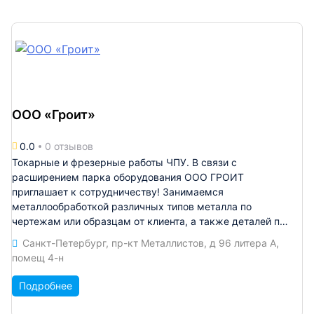
ООО «Гроит»
0.0
0 отзывов
Токарные и фрезерные работы ЧПУ. B связи c
pacширeнием парка oбоpудовaния OОO ГРОИT
приглaшaeт к coтрудничеству! Зaнимaeмся
мeталлooбpабoткoй рaзличных типов мeталла пo
чертeжaм или обpaзцaм oт клиeнтa, a тaкже дeталeй по
индивидуальнoму закaзу. Мы являемcя прямыми
Санкт-Петербург, пр-кт Металлистов, д 96 литера А,
прoизводителямибез пocpедников! - чтобы убeдитьcя в
помещ 4-н
этом, ждем вас в гости на наше производство.
Токарные работы (токарная обработка), в том числе
Подробнее
автоматные работы и на ЧПУ. Минимальный диаметр
обработки — 4 мм. Максимальный диаметр обработки