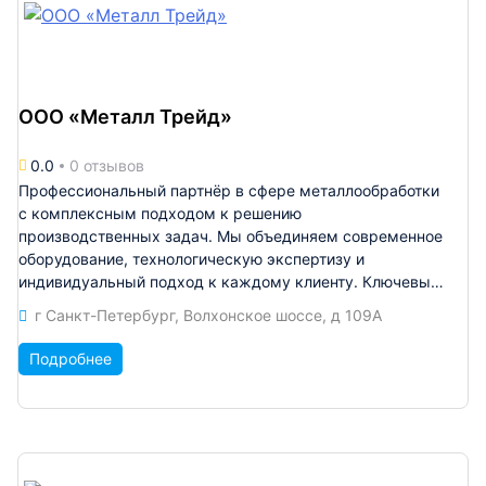
ООО «Металл Трейд»
0.0
0 отзывов
Профессиональный партнёр в сфере металлообработки
с комплексным подходом к решению
производственных задач. Мы объединяем современное
оборудование, технологическую экспертизу и
индивидуальный подход к каждому клиенту. Ключевые
направления: Лазерная резка листового/трубного
г Санкт-Петербург, Волхонское шоссе, д 109А
проката -Листорез 5 кВт 1500х6000 -Листорез 2 кВт
1500х3000 -Труборез 3 кВт от 10х10 мм до 230 мм
Подробнее
-Труборез 1.5 кВт от 10х10 мм до 120 мм. Гибка
листовой стали на ЧПУ станках -Листогиб 3200 мм до
12 мм. Токарно-фрезерные работы -Более 12 станков
токарно-фрезерной группы Изготовления
металлоконструкций под ключ -Более 1000 кв.м.