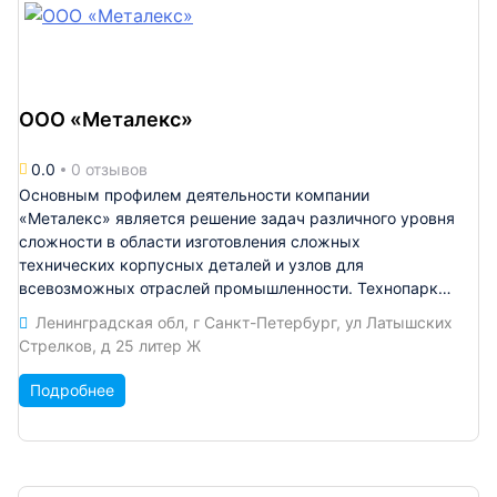
ООО «Металекс»
0.0
0 отзывов
Основным профилем деятельности компании
«Металекс» является решение задач различного уровня
сложности в области изготовления сложных
технических корпусных деталей и узлов для
всевозможных отраслей промышленности. Технопарк
компании насчитывает более 20 единиц оборудования,
Ленинградская обл, г Санкт-Петербург, ул Латышских
начиная от универсальных обрабатывающих станков и
Стрелков, д 25 литер Ж
заканчивая флагманскими моделями от ведущих
мировых производителей металлообрабатывающего
Подробнее
оборудования. В инженерном центре компании особое
внимание уделяется профессиональному росту и
развитию сотрудников, которые регулярно проходят
курсы повышения квалификации и принимают участие в