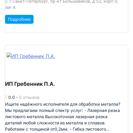
г Санкт-Петербург, пр-кт Большевиков, д 52, корп 9,
профильных деталей большого габарита до
лит А
1600х3000мм. Вес заготовки до 10 тонн. С
дополнительной поворотной головой по 4 и 5 осям.
Подробнее
Лазерной резке металла с размером листа 3000 x 1500
мм. Толщиной: оцинкованная сталь до 6 мм,
нержавейка до 6 мм, сталь до 12 мм. Гидроабразивная
резка металла с размером листа 2000х3000мм.
Максимальный вес листа 700 кг. Обрабатываемая
толщина 0,5 мм до 70 мм. Возможность резки под
углом. Обрабатываемые материалы: сталь, алюминий,
медь, латунь. Гравировально-фрезерный обработка
материала размер листа 1500х3000мм.
Обрабатываемая толщина до 50 мм. Обрабатываемые
ИП Гребенник П.А.
материалы: стэф, капролон, фторопласт, пластик,
текстолит.
0.0
0 отзывов
Ищете надёжного исполнителя для обработки металла?
Мы предлагаем полный спектр услуг: - Лазерная резка
листового металла Высокоточная лазерная резка
деталей любой сложности из металла и сплавов.
Работаем с толщиной от0,2мм. - Гибка листового