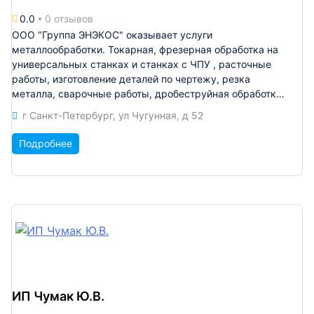
компаниями региона. Почему выбирают нас Высокая
0.0
0 отзывов
ежемесячная производственная мощность — до 100
тонн; Полный цикл услуг — от проектирования КМД до
ООО "Группа ЭНЭКОС" оказывает услуги
финишной окраски; Гибкость: решение задач любой
металлообработки. Токарная, фрезерная обработка на
сложности и объёма; Профессиональный коллектив и
универсальных станках и станках с ЧПУ , расточные
современное оборудование. Если вам нужна подробная
работы, изготовление деталей по чертежу, резка
коммерческая информация, расчёт или техническое
металла, сварочные работы, дробеструйная обработка,
предложение — с радостью подготовим его.
покраска порошковая и краскопультом, разработка
г Санкт-Петербург, ул Чугунная, д 52
конструкторской документации, 3D моделей по
чертежам и многое другое. Быстро рассчитаем сроки и
Подробнее
стоимость изготовления вашего заказа.
ИП Чумак Ю.В.