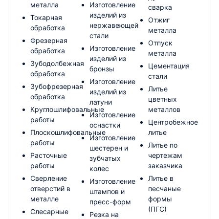
металла
Изготовление
сварка
изделий из
Токарная
Отжиг
нержавеющей
обработка
металла
стали
Фрезерная
Отпуск
Изготовление
обработка
металла
изделий из
Зубодолбежная
Цементация
бронзы
обработка
стали
Изготовление
Зубофрезерная
Литье
изделий из
обработка
цветных
латуни
Круглошлифовальные
металлов
Изготовление
работы
Центробежное
оснастки
Плоскошлифовальные
литье
Изготовление
работы
Литье по
шестерен и
Расточные
чертежам
зубчатых
работы
заказчика
колес
Сверление
Литье в
Изготовление
отверстий в
песчаные
штампов и
металле
формы
пресс-форм
(ПГС)
Слесарные
Резка на