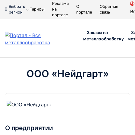
Реклама
Выбрать
О
Обратная
Тарифы
на
В
регион
портале
связь
портале
Заказы на
З
металлообработку
ме
ООО «Нейдгарт»
О предприятии