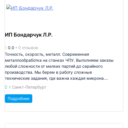
Российских и зарубежных выставках и конференциях.
В совокупности, инженерно-технологический потенциал
компании позволяет производить как эксклюзивную
единичную продукцию для частных заказчиков, так и
крупную серию для промышленных предприятий.
ИП Бондарчук Л.Р.
0.0
0 отзывов
Точность, скорость, металл. Современная
металлообработка на станках ЧПУ. Выполняем заказы
любой сложности от мелких партий до серийного
производства. Мы берем в работу сложные
технические задания, где важна каждая микрона.
Полный цикл механической обработки, собственный
г Санкт-Петербург
контроль качества и прозрачные цены. Гарантируем
качество и четкое соблюдение геометрии. Превращаем
Подробнее
ваш чертеж в надежную деталь!