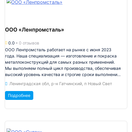
производственных площадей (сварочный участок,
участок сборки), что позволяет простраивать серийный
цикл производства той или иной продукции для наших
клиентов.
ООО «Ленпромсталь»
0.0
0 отзывов
ООО Ленпромсталь работает на рынке с июня 2023
года. Наша специализация — изготовление и покраска
металлоконструкций для самых разных применений.
Мы выполняем полный цикл производства, обеспечивая
высокий уровень качества и строгие сроки выполнения
работ. Производственные мощности Максимальный
Ленинградская обл, р-н Гатчинский, п Новый Свет
объём производства — до 100 тонн
металлоконструкций в месяц. Полный цикл
Подробнее
производства: разработка КМД (конструктивная
документация металлоконструкций), сварка,
подготовка поверхности и финишная покраска.
Основные виды работ Разработка КМД; Изготовление
металлических ангаров, каркасов, рам, колонн и
конструкций специального назначения; Сварочные