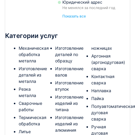
Юридический адрес
Не менялся за последний год
Показать все
Категории услуг
Механическая
Изготовление
ножницах
обработка
деталей по
Аргонная
металла
образцу
(аргонодуговая)
Изготовление
Изготовление
сварка
деталей из
валов
Контактная
металла
Изготовление
сварка
Резка
втулок
Наплавка
металла
Изготовление
Пайка
Сварочные
изделий из
Полуавтоматическа
работы
титана
дуговая
Термическая
Изготовление
сварка
обработка
изделий из
Ручная
алюминия
Литье
дуговая