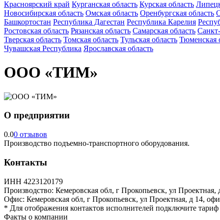
Красноярский край
Курганская область
Курская область
Липецк
Новосибирская область
Омская область
Оренбургская область
О
Башкортостан
Республика Дагестан
Республика Карелия
Респу
Ростовская область
Рязанская область
Самарская область
Санкт
Тверская область
Томская область
Тульская область
Тюменская 
Чувашская Республика
Ярославская область
ООО «ТИМ»
О предприятии
0.0
0 отзывов
Производство подъемно-транспортного оборудования.
Контакты
ИНН
4223120179
Производство:
Кемеровская обл, г Прокопьевск, ул Проектная, 
Офис:
Кемеровская обл, г Прокопьевск, ул Проектная, д 14, офи
*
Для отображения контактов исполнителей подключите тари
Факты о компании