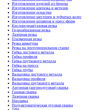
Изготовление изделий из бронзы
Изготовление крепежа и метизов
Изготовление оснастки
Изготовление шестерен и зубчатых колес
Изготовление штампов и пресс-форм
Кислородная/газовая резка
Гидроабразивная резка
Лазерная резка
Плазменная резка
Резка арматуры
Резка на ленточнопильном станке
Гибка листового металла
Гибка профиля
Гибка пруткового металла
Гибка на прессе
Гибка трубы
Вальцовка листового металла
Вальцовка профиля
Вальцовка пруткового металла
Аргонная (аргонодуговая) сварка
Газовая сварка
Лазерная сварка
Наплавка
Полуавтоматическая дуговая сварка
ТВЧ