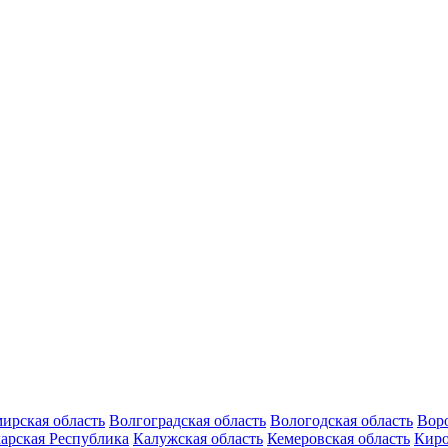
ирская область
Волгоградская область
Вологодская область
Воро
арская Республика
Калужская область
Кемеровская область
Киро