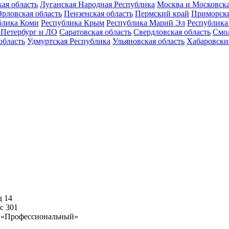
ая область
Луганская Народная Республика
Москва и Московска
рловская область
Пензенская область
Пермский край
Приморск
блика Коми
Республика Крым
Республика Марий Эл
Республика
-Петербург и ЛО
Саратовская область
Свердловская область
Смол
область
Удмуртская Республика
Ульяновская область
Хабаровски
д 14
с 301
ф
«Профессиональный»