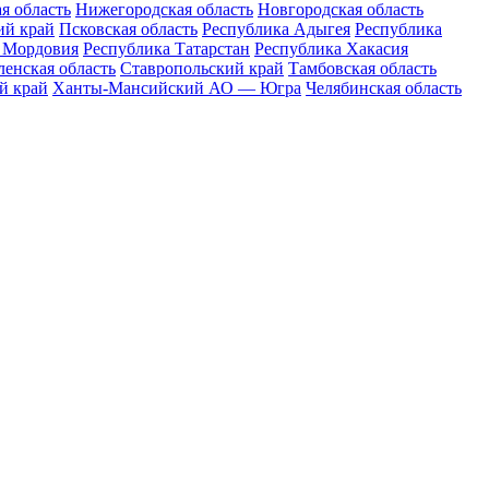
я область
Нижегородская область
Новгородская область
ий край
Псковская область
Республика Адыгея
Республика
 Мордовия
Республика Татарстан
Республика Хакасия
енская область
Ставропольский край
Тамбовская область
й край
Ханты-Мансийский АО — Югра
Челябинская область