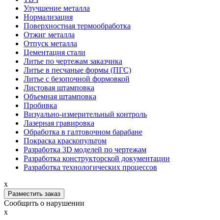
Улучшение металла
Нормализация
Поверхностная термообработка
Отжиг металла
Отпуск металла
Цементация стали
Литье по чертежам заказчика
Литье в песчаные формы (ПГС)
Литье с безопочной формовкой
Листовая штамповка
Объемная штамповка
Пробивка
Визуально-измерительный контроль
Лазерная гравировка
Обработка в галтовочном барабане
Покраска краскопультом
Разработка 3D моделей по чертежам
Разработка конструкторской документации
Разработка технологических процессов
x
Разместить заказ
Сообщить о нарушении
x