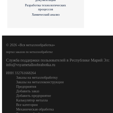
Разработка технологических
процессов
Химический анализ
© 2026 «Вся металлообработка»
портал заказов по металлообработке
Служба поддержки пользователей в Республике Марий Эл:
info@vsyametalloobrabotka.ru
ИНН 332761668264
Заказы на металлобработку
Заказы на металлоконструкции
Предприятия
Добавить заказ
Добавить предприятие
Калькулятор металла
Все категории
Механическая обработка