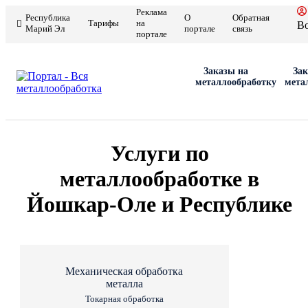
Реклама
Республика
О
Обратная
Тарифы
на
В
Марий Эл
портале
связь
портале
Заказы на
Зак
металлообработку
мета
Услуги по
металлообработке в
Йошкар-Оле и Республике
Механическая обработка
металла
Токарная обработка