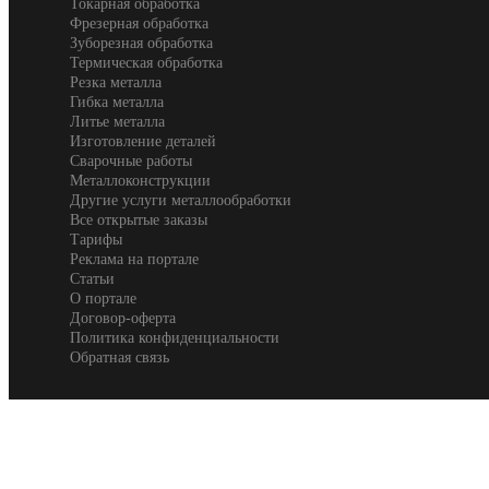
Токарная обработка
Фрезерная обработка
Зуборезная обработка
Термическая обработка
Резка металла
Гибка металла
Литье металла
Изготовление деталей
Сварочные работы
Металлоконструкции
Другие услуги металлообработки
Все открытые заказы
Тарифы
Реклама на портале
Статьи
О портале
Договор-оферта
Политика конфиденциальности
Обратная связь