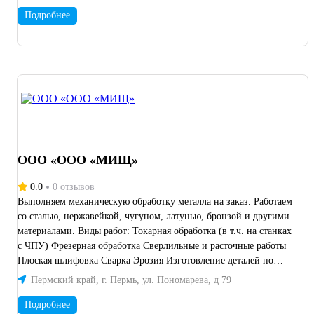
Подробнее
ООО «ООО «МИЩ»
0.0
0 отзывов
Выполняем механическую обработку металла на заказ. Работаем
со сталью, нержавейкой, чугуном, латунью, бронзой и другими
материалами. Виды работ: Токарная обработка (в т.ч. на станках
с ЧПУ) Фрезерная обработка Сверлильные и расточные работы
Плоская шлифовка Сварка Эрозия Изготовление деталей по
вашим чертежам и эскизам Точность обработки до ±0,02 мм
Пермский край, г. Пермь, ул. Пономарева, д 79
Работаем с юридическими лицами, ИП и физ. лицами
Выполняем заказы любой сложности — от единичных деталей
Подробнее