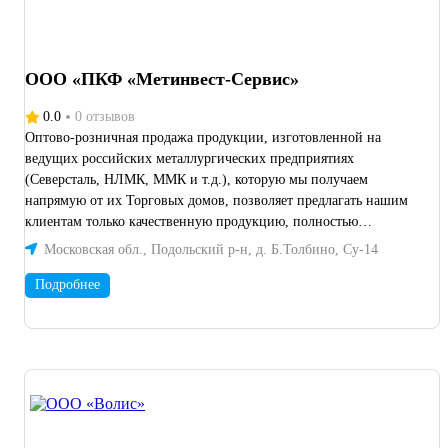
компания! Надеемся на плодотворное и взаимовыгодное
партнёрство, под интересные проекты рассматриваем
индивидуальные условия для сотрудничества!
ООО «ПКФ «Метинвест-Сервис»
0.0
0 отзывов
Оптово-розничная продажа продукции, изготовленной на
ведущих российских металлургических предприятиях
(Северсталь, НЛМК, ММК и т.д.), которую мы получаем
напрямую от их Торговых домов, позволяет предлагать нашим
клиентам только качественную продукцию, полностью
соответствующую требованиям действующих нормативов. Что
Московская обл., Подольский р-н, д. Б.Толбино, Су-14
подтверждается сертификационными документами,
предоставляемыми производителями. Главной задачей нашей
Подробнее
компании является максимально полное удовлетворение
потребностей клиентов, которые становятся нашими
постоянными заказчиками.