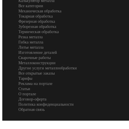
Калькулятор металла
Все категории
Механическая обработка
Токарная обработка
Фрезерная обработка
Зуборезная обработка
Термическая обработка
Резка металла
Гибка металла
Литье металла
Изготовление деталей
Сварочные работы
Металлоконструкции
Другие услуги металлообработки
Все открытые заказы
Тарифы
Реклама на портале
Статьи
О портале
Договор-оферта
Политика конфиденциальности
Обратная связь