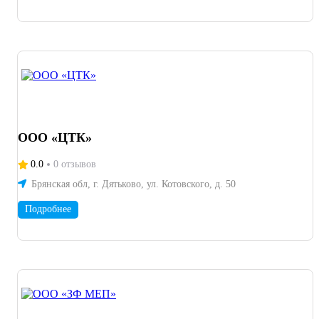
до серий Как мы работаем: Вы присылаете чертеж или эскиз.
Мы рассчитываем стоимость и сроки. Согласовываем все детали.
Изготавливаем и отгружаем деталь. Цена: указывается
индивидуально, в зависимости от сложности и объёма.
ООО «ЦТК»
0.0
0 отзывов
Брянская обл, г. Дятьково, ул. Котовского, д. 50
Подробнее