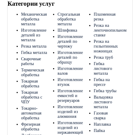
Категории услуг
Механическая
Строгальная
Плазменная
обработка
обработка
резка
металла
металла
Резка на
Изготовление
Шлифовка
ленточнопильном
деталей из
станке
Изготовление
металла
деталей по
Резка на
Резка металла
чертежу
гильотинных
ножницах
Гибка металла
Изготовление
деталей по
Резка труб
Сварочные
образцу
работы
Гибка
Изготовление
листового
Термическая
валов
металла
обработка
Изготовление
Гибка на
Токарная
втулок
прессе
обработка
Изготовление
Гибка трубы
Токарная
емкостей и
обработка с
Вальцовка
резервуаров
ЧПУ
листового
Изготовление
металла
Токарно-
изделий из
автоматная
Газовая
алюминия
обработка
сварка
Изготовление
Фрезерная
Наплавка
изделий из
обработка
Пайка
нержавеющей