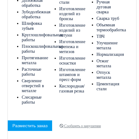
Долбежная
Ручная
стали
обработка
дуговая
Изготовление
Зубодолбежная
сварка
изделий из
обработка
Сварка труб
бронзы
Шлифовка
Объемная
Изготовление
зубьев
термообработка
изделий из
Круглошлифовальные
латуни
ТВЧ
работы
Изготовление
Улучшение
Плоскошлифовальные
крепежа и
металла
работы
метизов
Нормализация
Протягивание
Изготовление
Отжиг
металла
оснастки
металла
Расточные
Изготовление
Отпуск
работы
штампов и
металла
пресс-форм
Сверление
Цементация
отверстий в
Кислородная/
стали
металле
газовая резка
Слесарные
работы
Разместить заказ
Сообщить о нарушении