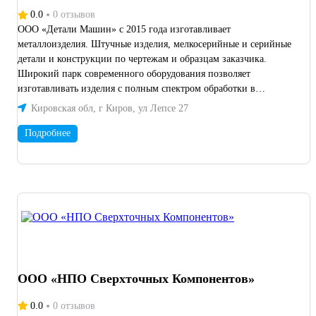
0.0
0 отзывов
ООО «Детали Машин» с 2015 года изготавливает
металлоизделия. Штучные изделия, мелкосерийные и серийные
детали и конструкции по чертежам и образцам заказчика.
Широкий парк современного оборудования позволяет
изготавливать изделия с полным спектром обработки в
заданном качестве и в требуемые сроки. Собственный
Кировская обл, г Киров, ул Лепсе 27
конструкторский отдел и квалифицированные специалисты
позволят изготовить изделия требуемой точности по
Подробнее
конкурентной стоимости. Инжиниринг, разработка и
изготовление оснастки и механизмов: захватов, роликов, кран-
балок, околостаночного оборудования и прочее.
ООО «НПО Сверхточных Компонентов»
0.0
0 отзывов