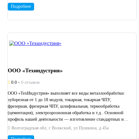
Подробнее
ООО «Техиндустрия»
0.0
0 отзывов
ООО «ТехИндустрия» выполняет все виды металлообработки:
зуборезная от 1 до 18 модуля, токарная, токарная ЧПУ,
фрезерная, фрезерная ЧПУ, шлифовальная, термообработка
(цементация), электроэрозионная обработка и т.д.. Основной
профиль нашей деятельности — изготовление стандартных и
нестандартных запчастей из металла различных форм и
Волгоградская обл, г Волжский, ул Пушкина, д 45а
размеров по образцу изделия или чертежам заказчика.
Постулаты нашей деятельности: индивидуальный подход ко
Подробнее