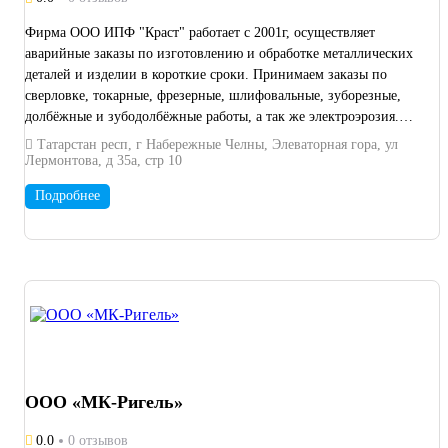
Фирма ООО ИПФ "Краст" работает с 2001г, осуществляет
аварийные заказы по изготовлению и обработке металлических
деталей и изделии в короткие сроки. Принимаем заказы по
сверловке, токарные, фрезерные, шлифовальные, зуборезные,
долбёжные и зубодолбёжные работы, а так же электроэрозия.
Изготавливаем детали любой сложности по эскизам, образцам и
Татарстан респ, г Набережные Челны, Элеваторная гора, ул
чертежам.
Лермонтова, д 35а, стр 10
Подробнее
ООО «МК-Ригель»
0.0
0 отзывов