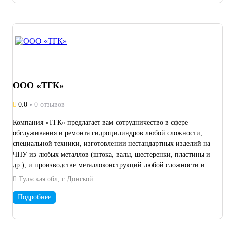
единичные, мелкосерийные и срочные заказы. Возможен выезд
на замеры и изготовление деталей при отсутствии чертежей по
образцу заказчика. Собственный производственный участок и
индивидуальный подход к каждому заказу.
ООО «ТГК»
0.0
0 отзывов
Компания «ТГК» предлагает вам сотрудничество в сфере
обслуживания и ремонта гидроцилиндров любой сложности,
специальной техники, изготовлении нестандартных изделий на
ЧПУ из любых металлов (штока, валы, шестеренки, пластины и
др.), и производстве металлоконструкций любой сложности и
размеров. Также у нас имеется свой цех гальванической,
Тульская обл, г Донской
термической и обработки ТВЧ. Фрезерные работы на ЧПУ
размерами до 8000×1000 мм Токарные работы на ЧПУ
Подробнее
размерами до 3000×1500 мм Токарные автоматы
Плоскошлифовальные работы размерами до 2000×600 мм