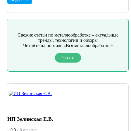
всем клиентам, профессиональное выполнение заказа в
максимально короткие сроки, использование передовых
технологий в производстве, а также оптимизации стоимости
оказания услуг. Полный цикл производства - от разработки
документации до сборки и отправки.
Свежие статьи по металлообработке – актуальные
тренды, технологии и обзоры
Читайте на портале «Вся металлообработка»
Читать
ИП Зелинская Е.В.
0.0
0 отзывов