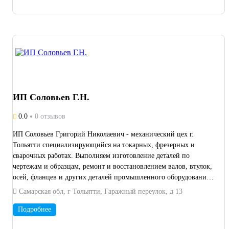
ИП Соловьев Г.Н.
0.0
0 отзывов
ИП Соловьев Григорий Николаевич - механический цех г.
Тольятти специализирующийся на токарных, фрезерных и
сварочных работах. Выполняем изготовление деталей по
чертежам и образцам, ремонт и восстановлением валов, втулок,
осей, фланцев и других деталей промышленного оборудования.
В распоряжении предприятия токарный станок 16К20,
Самарская обл, г Тольятти, Гаражный переулок, д 13
фрезерное и сварочное оборудование. Работаем с
промышленными предприятиями, ремонтными службами,
Подробнее
транспортными и строительными организациями. Выполняем