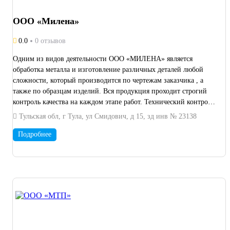
ООО «Милена»
0.0
0 отзывов
Одним из видов деятельности ООО «МИЛЕНА» является
обработка металла и изготовление различных деталей любой
сложности, который производится по чертежам заказчика , а
также по образцам изделий. Вся продукция проходит строгий
контроль качества на каждом этапе работ. Технический контроль
на всех этапах обработки металла позволяет нам гарантировать
Тульская обл, г Тула, ул Смидович, д 15, зд инв № 23138
качество выпускаемой продукции. Современное
металлообрабатывающее оборудование и
Подробнее
высококвалифицированный персонал - это визитная карточка
ООО «МИЛЕНА».