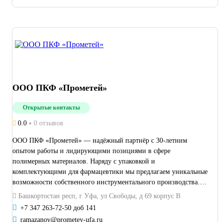
ООО ПКФ «Прометей»
Открытые контакты
0.0
0 отзывов
ООО ПКФ «Прометей» — надёжный партнёр с 30‑летним
опытом работы и лидирующими позициями в сфере
полимерных материалов. Наряду с упаковкой и
комплектующими для фармацевтики мы предлагаем уникальные
возможности собственного инструментального производства.
Наше инструментальное производство оснащено современным
Башкортостан респ, г Уфа, ул Свободы, д 69 корпус В
металлообрабатывающим оборудованием: фрезерные и токарные
+7 347 263-72-50 доб 141
станки с ЧПУ, электроэрозионные и шлифовальные станки,
ramazanov@prometey-ufa.ru