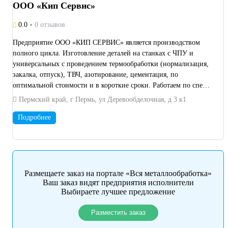
ООО «Кип Сервис»
0.0
0 отзывов
Предприятие ООО «КИП СЕРВИС» является производством
полного цикла. Изготовление деталей на станках с ЧПУ и
универсальных с проведением термообработки (нормализация,
закалка, отпуск), ТВЧ, азотирование, цементация, по
оптимальной стоимости и в короткие сроки. Работаем по спец.
счетам, банк ПСБ. Оказываем услуги по следующим видам
Пермский край, г Пермь, ул Деревообделочная, д 3 к1
работ: токарная фрезерная электроэрозионная шлифовальные
зубофрезерные сварочные лазерная резка листогиб С
Подробнее
нанесением покрытий хим.фос./окс. прм., цинк с
хроматированием бесцветный и т.д. Наши преимущества:
Заготовительный участок + Сварочно-сборочные операции +
Слесарный участок Контроль ОТК на каждом этапе
производства Работаем как со своим материалом (с
Размещаете заказ на портале «Вся металлообработка»
предоставлением сертификатов), так и с давальческим В
Ваш заказ видят предприятия исполнители
Выбираете лучшее предложение
зависимости от объёма действует гибкая система скидок
Возможна доставка автотранспортом компании Напишите и
Разместить заказ
отправьте заявку, проработаем в оптимально короткое время.