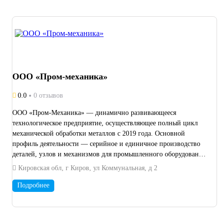
ООО «Пром-механика»
0.0
0 отзывов
ООО «Пром-Механика» — динамично развивающееся
технологическое предприятие, осуществляющее полный цикл
механической обработки металлов с 2019 года. Основной
профиль деятельности — серийное и единичное производство
деталей, узлов и механизмов для промышленного оборудования
и специальной техники. Производственная база включает:
Кировская обл, г Киров, ул Коммунальная, д 2
токарную обработку фрезерную обработку зубонарезную
обработку электроэрозионную обработку шлифовальную
Подробнее
обработку термическую обработку Компетенции в области
машиностроения: зубчатые колеса шкивы фланцы оси
червячные пары валы вал-шестерни муфты (МЗ, МЗП, МУВП)