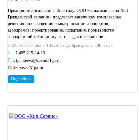
Предприятие основано в 1953 году. ООО «Опытный завод №31
Гражданской авиации» предлагает заказчикам комплексные
решения по оснащению и модернизации аэропортов,
аэродромов: проектирование, испытания, производство
аэродромной техники, пуско-наладка и сервисное
обслуживание оборудования. Авиационная техника,
Московская обл, г Щелково, ул Браварская, 100, стр 1
выпускаемая предприятием, имеется практически во всех
+7 495 215-14-13
аэропортах России и СНГ. Деятельность ведется в соответствии
a.tyuhteeva@zavod31ga.ru
с лицензией Министерства промышленности и торговли РФ на
Сайт:
zavod31ga.ru
осуществление разработки, производства, испытания и ремонта
авиационной техники. Продукция сертифицирована в
Подробнее
соответствии со стандартами Военной приемки и производства
наземной аэродромной техники, соответствует стандартам
ГОСТ Р50.1.051-2010, ГОСТ 31812, ОСТ 54 -3-273.81-2001 и
рекомендациям IATA AHM, имеет сертификацию
Межгосударственного Авиационного Комитета (МАК). Система
качества сертифицирована в соответствии с ISO-9000.