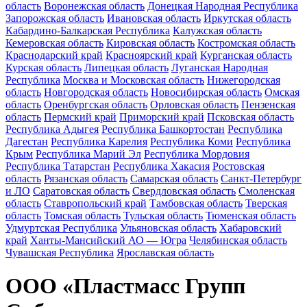
область
Воронежская область
Донецкая Народная Республика
Запорожская область
Ивановская область
Иркутская область
Кабардино-Балкарская Республика
Калужская область
Кемеровская область
Кировская область
Костромская область
Краснодарский край
Красноярский край
Курганская область
Курская область
Липецкая область
Луганская Народная
Республика
Москва и Московская область
Нижегородская
область
Новгородская область
Новосибирская область
Омская
область
Оренбургская область
Орловская область
Пензенская
область
Пермский край
Приморский край
Псковская область
Республика Адыгея
Республика Башкортостан
Республика
Дагестан
Республика Карелия
Республика Коми
Республика
Крым
Республика Марий Эл
Республика Мордовия
Республика Татарстан
Республика Хакасия
Ростовская
область
Рязанская область
Самарская область
Санкт-Петербург
и ЛО
Саратовская область
Свердловская область
Смоленская
область
Ставропольский край
Тамбовская область
Тверская
область
Томская область
Тульская область
Тюменская область
Удмуртская Республика
Ульяновская область
Хабаровский
край
Ханты-Мансийский АО — Югра
Челябинская область
Чувашская Республика
Ярославская область
ООО «Пластмасс Групп