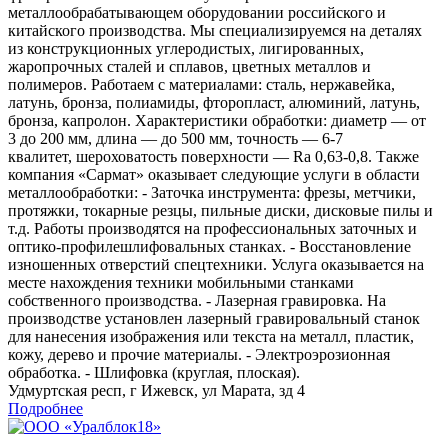
металлообрабатывающем оборудовании российского и
китайского производства. Мы специализируемся на деталях
из конструкционных углеродистых, лигированных,
жаропрочных сталей и сплавов, цветных металлов и
полимеров. Работаем с материалами: сталь, нержавейка,
латунь, бронза, полиамиды, фторопласт, алюминий, латунь,
бронза, капролон. Характеристики обработки: диаметр — от
3 до 200 мм, длина — до 500 мм, точность — 6-7
квалитет, шероховатость поверхности — Ra 0,63-0,8. Также
компания «Сармат» оказывает следующие услуги в области
металлообработки: - Заточка инструмента: фрезы, метчики,
протяжки, токарные резцы, пильные диски, дисковые пилы и
т.д. Работы производятся на профессиональных заточных и
оптико-профилешлифовальных станках. - Восстановление
изношенных отверстий спецтехники. Услуга оказывается на
месте нахождения техники мобильными станками
собственного производства. - Лазерная гравировка. На
производстве установлен лазерный гравировальный станок
для нанесения изображения или текста на металл, пластик,
кожу, дерево и прочие материалы. - Электроэрозионная
обработка. - Шлифовка (круглая, плоская).
Удмуртская респ, г Ижевск, ул Марата, зд 4
Подробнее