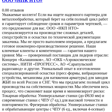
ООО «НПК НТО»
0.0
0 отзывов
Уважаемые коллеги! Если вы ищете надежного партнера для
металлообработки, который берет на себя полный цикл работ
и гарантирует соблюдение сроков и параметров чертежей, —
это предложение для вас. ООО «НКП НТО»
специализируется на производстве сложных деталей,
спецустройств и оснастки по технической документации
заказчика. Мы не просто выполняем операции, а предлагаем
готовое инженерно-производственное решение. Наши
ключевые клиенты и компетенции — гарантия нашего
уровня: Мы — проверенный поставщик для лидеров отрасли:
Концерн «Калашников», АО «ОКБ «Аэрокосмические
системы», НИТИ «ПРОГРЕСС», АО «Сарапульский
радиозавод» и другие. Уникальный опыт в изготовлении
специализированной оснастки (пресс-формы, вибрационные
устройства, механизмы для натяжения арматуры) для заводов
ЖБИ по всей России и СНГ. Что мы предлагаем: полный цикл
производства на собственных мощностях Мы обеспечим весь
процесс, что сэкономит ваше время и минимизирует риски:
Токарная обработка: Универсальные станки (до Ø630 мм) и
современные станки с ЧПУ (7 ед.) для высокой точности и
повторяемости. Фрезерная обработка: Универсальные станки
и обрабатывающие центры с ЧПУ (6 ед., включая 4-осевые)