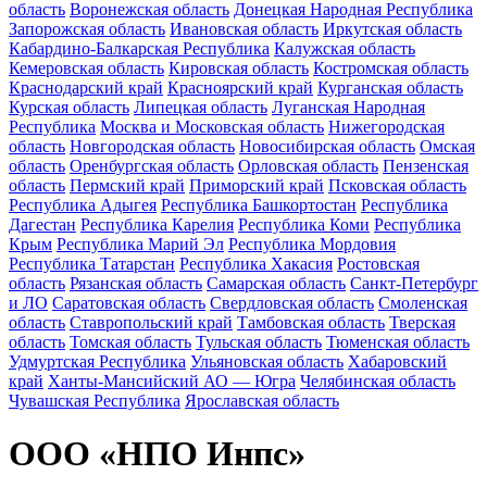
область
Воронежская область
Донецкая Народная Республика
Запорожская область
Ивановская область
Иркутская область
Кабардино-Балкарская Республика
Калужская область
Кемеровская область
Кировская область
Костромская область
Краснодарский край
Красноярский край
Курганская область
Курская область
Липецкая область
Луганская Народная
Республика
Москва и Московская область
Нижегородская
область
Новгородская область
Новосибирская область
Омская
область
Оренбургская область
Орловская область
Пензенская
область
Пермский край
Приморский край
Псковская область
Республика Адыгея
Республика Башкортостан
Республика
Дагестан
Республика Карелия
Республика Коми
Республика
Крым
Республика Марий Эл
Республика Мордовия
Республика Татарстан
Республика Хакасия
Ростовская
область
Рязанская область
Самарская область
Санкт-Петербург
и ЛО
Саратовская область
Свердловская область
Смоленская
область
Ставропольский край
Тамбовская область
Тверская
область
Томская область
Тульская область
Тюменская область
Удмуртская Республика
Ульяновская область
Хабаровский
край
Ханты-Мансийский АО — Югра
Челябинская область
Чувашская Республика
Ярославская область
ООО «НПО Инпс»