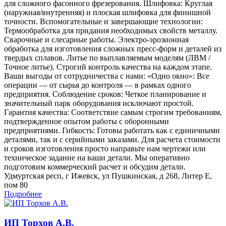
для сложного фасонного фрезерования. Шлифовка: Круглая
(наружная/внутренняя) и плоская шлифовка для финишной
точности. Вспомогательные и завершающие технологии:
Термообработка для придания необходимых свойств металлу.
Сварочные и слесарные работы. Электро-эрозионная
обработка для изготовления сложных пресс-форм и деталей из
твердых сплавов. Литье по выплавляемым моделям (ЛВМ /
Точное литье). Строгий контроль качества на каждом этапе.
Ваши выгоды от сотрудничества с нами: «Одно окно»: Все
операции — от сырья до контроля — в рамках одного
предприятия. Соблюдение сроков: Четкое планирование и
значительный парк оборудования исключают простой.
Гарантия качества: Соответствие самым строгим требованиям,
подтвержденное опытом работы с оборонными
предприятиями. Гибкость: Готовы работать как с единичными
деталями, так и с серийными заказами. Для расчета стоимости
и сроков изготовления просто направьте нам чертежи или
техническое задание на ваши детали. Мы оперативно
подготовим коммерческий расчет и обсудим детали.
Удмуртская респ, г Ижевск, ул Пушкинская, д 268, Литер Е,
пом 80
Подробнее
ИП Торхов А.В.