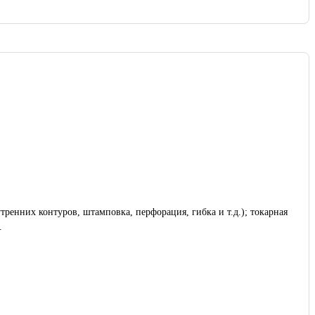
 гибка и т.д.); токарная
.