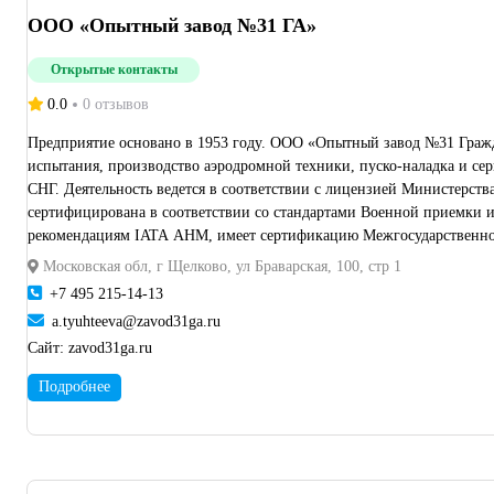
ООО «Опытный завод №31 ГА»
Открытые контакты
0.0
0 отзывов
Предприятие основано в 1953 году. ООО «Опытный завод №31 Гражд
испытания, производство аэродромной техники, пуско-наладка и се
СНГ. Деятельность ведется в соответствии с лицензией Министерст
сертифицирована в соответствии со стандартами Военной приемки и
рекомендациям IATA AHM, имеет сертификацию Межгосударственного
Московская обл, г Щелково, ул Браварская, 100, стр 1
+7 495 215-14-13
a.tyuhteeva@zavod31ga.ru
Сайт:
zavod31ga.ru
Подробнее