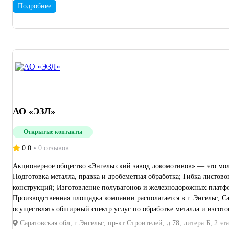
Подробнее
АО «ЭЗЛ»
Открытые контакты
0.0
0 отзывов
Акционерное общество «Энгельсский завод локомотивов» — это мол
Подготовка металла, правка и дробеметная обработка; Гибка листового металлопроката; Рубка металла, раскрой листового металлопроката; Плазменная и лазерная резка металлопроката; Окраска металлических
конструкций; Изготовление полувагонов и железнодорожных платформ; Изготовление металлоконструкций и сварных металлических изделий длиной до 25000 мм по технической документации Заказчика.
Производственная площадка компании располагается в г. Энгельс,
осуществлять обширный спектр услуг по обработке металла и изго
Саратовская обл, г Энгельс, пр-кт Строителей, д 78, литера Б, 2 эт