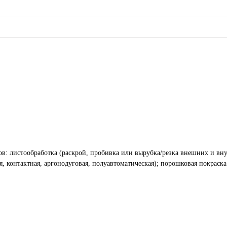
аскрой, пробивка или вырубка/резка внешних и внутренних контуров, штамповка, перфорация,
я, контактная, аргонодуговая, полуавтоматическая); порошковая покраска