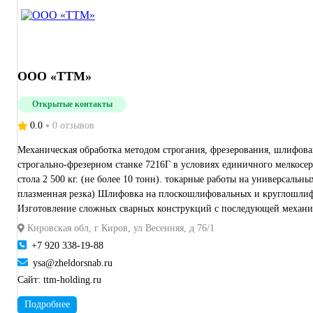
ООО «ТТМ»
Открытые контакты
0.0
0 отзывов
Механическая обработка методом строгания, фрезерования, шлифова
строгально-фрезерном станке 7216Г в условиях единичного мелкосер
стола 2 500 кг. (не более 10 тонн). токарные работы на универсальных станках и станках с ЧПУ. токарно-фрезерные работы. услуги по резке металла. (прокат диаметром до 200мм. Лазерная резка листа,
плазменная резка) Шлифовка на плоскошлифовальных и круглошлифовальных станках Фрезерование деталей массой до 10000кг и длиной до 10 метров Строгание деталей до 10000кг и длиной 10 метров.
Изготовление сложных сварных конструкций с последующей механич
окраски.
Кировская обл, г Киров, ул Весенняя, д 76/1
+7 920 338-19-88
ysa@zheldorsnab.ru
Сайт:
ttm-holding.ru
Подробнее