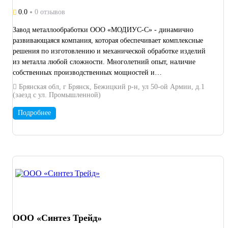
0.0
0 отзывов
Завод металлообработки ООО «МОДИУС-С» - динамично
развивающаяся компания, которая обеспечивает комплексные
решения по изготовлению и механической обработке изделий
из металла любой сложности. Многолетний опыт, наличие
собственных производственных мощностей и
высококвалифицированный персонал являются залогом качества
Брянская обл, г Брянск, Бежицкий р-н, ул 50-ой Армии, д.1
и точности, а также позволяют выполнить необходимую работу
(заезд с ул. Промышленной)
в кратчайшие сроки. Постоянный контроль на каждом этапе
Подробнее
технологического процесса обеспечивают отсутствие брака в
выпускаемой продукции.
ООО «Синтез Трейд»