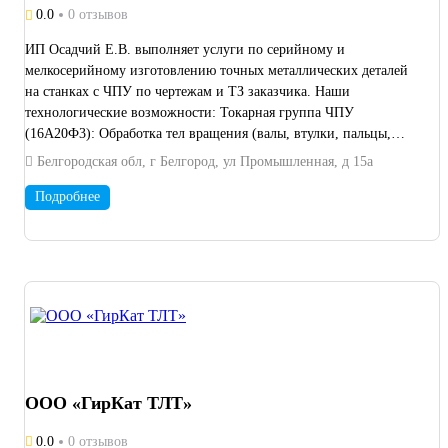
0.0
0 отзывов
ИП Осадчий Е.В. выполняет услуги по серийному и
мелкосерийному изготовлению точных металлических деталей
на станках с ЧПУ по чертежам и ТЗ заказчика. Наши
технологические возможности: Токарная группа ЧПУ
(16А20Ф3): Обработка тел вращения (валы, втулки, пальцы,
фланцы, цанги). Предпочтительные габариты: диаметр до 100
Белгородская обл, г Белгород, ул Промышленная, д 15а
мм, длина до 800 мм. Гарантируем высокую повторяемость и
точность в сотках. Фрезерный и слесарный участки:
Подробнее
Универсально-фрезерный станок с делительной головкой (УДГ)
и поворотным столом. Выполняем сопутствующие операции:
нарезка шпоночных пазов, лысок, шлицев, радиальное
сверление, сварочные работы полуавтоматом. Сдаем готовую
деталь под ключ. Материалы: Конструкционные и легированные
стали (Сталь 45, 40Х), латунь, бронза, медь.
ООО «ГирКат ТЛТ»
0.0
0 отзывов