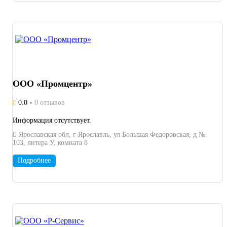
стороны. Изговление деталей по сломанному образцу с хим.
анализом, мех. испытаниями. Сверхскоростная обдирка
больших партий заготовок под ЧПУ. Комплексные работы:
металл, нарезка, термообработка, шлифовка, зубонарезка,
рифление, долбежка, шлицы, покрытия, сборка.
ООО «Промцентр»
0.0
0 отзывов
Информация отсутствует.
Ярославская обл, г Ярославль, ул Большая Федоровская, д №
103, литера У, комната 8
Подробнее