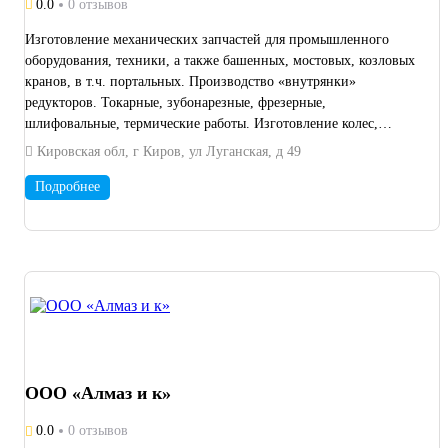
0.0
0 отзывов
Изготовление механических запчастей для промышленного
оборудования, техники, а также башенных, мостовых, козловых
кранов, в т.ч. портальных. Производство «внутрянки»
редукторов. Токарные, зубонарезные, фрезерные,
шлифовальные, термические работы. Изготовление колес,
шкивов, фланцев, осей, червячных пар, зубчатых венцов, вал
Кировская обл, г Киров, ул Луганская, д 49
шестерней, муфт МЗ, МЗП, МУВП, редукторов, блоков
обводных (канатных), втулок, шестерен, валов. Изготовление
Подробнее
нестандартной продукции по Вашим чертежам и эскизам.
ООО «Алмаз и к»
0.0
0 отзывов