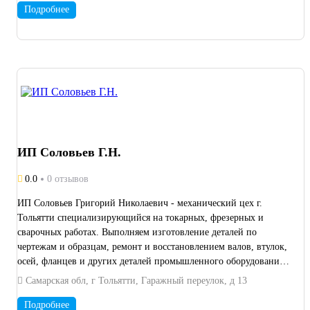
Подробнее
ИП Соловьев Г.Н.
0.0
0 отзывов
ИП Соловьев Григорий Николаевич - механический цех г.
Тольятти специализирующийся на токарных, фрезерных и
сварочных работах. Выполняем изготовление деталей по
чертежам и образцам, ремонт и восстановлением валов, втулок,
осей, фланцев и других деталей промышленного оборудования.
В распоряжении предприятия токарный станок 16К20,
Самарская обл, г Тольятти, Гаражный переулок, д 13
фрезерное и сварочное оборудование. Работаем с
промышленными предприятиями, ремонтными службами,
Подробнее