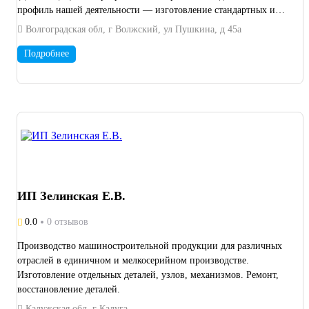
профиль нашей деятельности — изготовление стандартных и
нестандартных запчастей из металла различных форм и
Волгоградская обл, г Волжский, ул Пушкина, д 45а
размеров по образцу изделия или чертежам заказчика.
Постулаты нашей деятельности: индивидуальный подход ко
Подробнее
всем клиентам, профессиональное выполнение заказа в
максимально короткие сроки, использование передовых
технологий в производстве, а также оптимизации стоимости
оказания услуг. Полный цикл производства - от разработки
документации до сборки и отправки.
ИП Зелинская Е.В.
0.0
0 отзывов
Производство машиностроительной продукции для различных
отраслей в единичном и мелкосерийном производстве.
Изготовление отдельных деталей, узлов, механизмов. Ремонт,
восстановление деталей.
Калужская обл, г Калуга