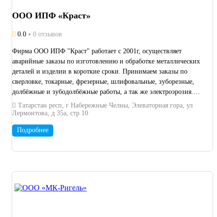
ООО ИПФ «Краст»
0.0
0 отзывов
Фирма ООО ИПФ "Краст" работает с 2001г, осуществляет
аварийные заказы по изготовлению и обработке металлических
деталей и изделии в короткие сроки. Принимаем заказы по
сверловке, токарные, фрезерные, шлифовальные, зуборезные,
долбёжные и зубодолбёжные работы, а так же электроэрозия.
Изготавливаем детали любой сложности по эскизам, образцам и
Татарстан респ, г Набережные Челны, Элеваторная гора, ул
чертежам.
Лермонтова, д 35а, стр 10
Подробнее