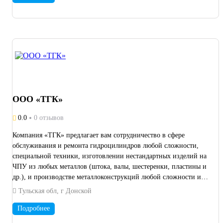
транспортными и строительными организациями. Выполняем
единичные, мелкосерийные и срочные заказы. Возможен выезд
на замеры и изготовление деталей при отсутствии чертежей по
образцу заказчика. Собственный производственный участок и
индивидуальный подход к каждому заказу.
ООО «ТГК»
0.0
0 отзывов
Компания «ТГК» предлагает вам сотрудничество в сфере
обслуживания и ремонта гидроцилиндров любой сложности,
специальной техники, изготовлении нестандартных изделий на
ЧПУ из любых металлов (штока, валы, шестеренки, пластины и
др.), и производстве металлоконструкций любой сложности и
размеров. Также у нас имеется свой цех гальванической,
Тульская обл, г Донской
термической и обработки ТВЧ. Фрезерные работы на ЧПУ
размерами до 8000×1000 мм Токарные работы на ЧПУ
Подробнее
размерами до 3000×1500 мм Токарные автоматы