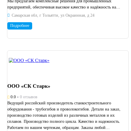
Мы предлагаем комплексные решения для промышленных
предприятий, обеспечивая высокое качество и надёжность на
каждом этапе сотрудничества. Наш ассортимент продукции:
Самарская обл, г Тольятти, ул Окраинная, д 24
Зубчатые колеса (в том числе с шевронным зубом) Корпусные
детали Тела вращения (валы, втулки) Коленчатые валы
Подробнее
Шпиндели и подшипники скольжения Безасбестовые
фрикционные изделия (колодки, вкладыши, секторы) для
систем тормоза Виды выполняемых работ: Термообработка и
гальванообработка Токарные работы Круглошлифовальные и
плоскошлифовальные работы Расточные работы (в том числе на
станках с ЧПУ) Зуборезные и долбежные работы На всю
производимую продукцию и выполненные работы
предоставляется гарантия качества. Мы открыты к
долгосрочному и взаимовыгодному сотрудничеству, готовы
ООО «СК Старк»
обсуждать индивидуальные условия и оперативно реагировать
на запросы заказчиков. Будем рады стать вашим надёжным
0.0
0 отзывов
партнёром в сфере промышленного производства и сервисного
Ведущий российский производитель станкостроительного
обслуживания!
оборудования - трубогибов и проволокогибов. Детали на заказ,
производство готовых изделий из различных металлов и их
сплавов. Производство полного цикла. Качество и надежность.
Работаем по вашим чертежам, образцам. Заказы любой