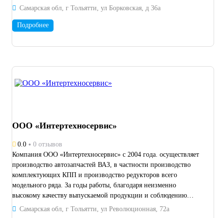
сложности с высокой повторяемостью.
Самарская обл, г Тольятти, ул Борковская, д 36а
Подробнее
ООО «Интертехносервис»
0.0
0 отзывов
Компания ООО «Интертехносервис» с 2004 года. осуществляет
производство автозапчастей ВАЗ, в частности производство
комплектующих КПП и производство редукторов всего
модельного ряда. За годы работы, благодаря неизменно
высокому качеству выпускаемой продукции и соблюдению
сроков выполнения заказов, завоевала репутацию надежного
Самарская обл, г Тольятти, ул Революционная, 72а
партнера. Изготовление шестерен, изготовление валов, равно