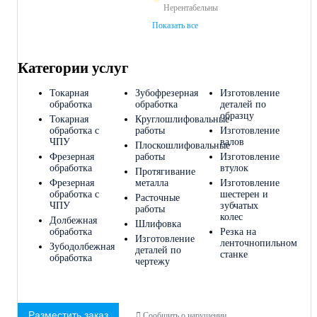
Нерентабельны
Показать все
Категории услуг
Токарная
Зубофрезерная
Изготовление
обработка
обработка
деталей по
образцу
Токарная
Круглошлифовальные
обработка с
работы
Изготовление
ЧПУ
валов
Плоскошлифовальные
Фрезерная
работы
Изготовление
обработка
втулок
Протягивание
Фрезерная
металла
Изготовление
обработка c
шестерен и
Расточные
ЧПУ
зубчатых
работы
колес
Долбежная
Шлифовка
обработка
Резка на
Изготовление
ленточнопильном
Зубодолбежная
деталей по
станке
обработка
чертежу
Разместить заказ
Сообщить о нарушении