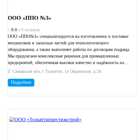
ООО «ППО №3»
0.0
0 отзывов
ООО «ППО№3» специализируется на изготовлении и поставке
механизмов и запасных частей для технологического
оборудования, а также выполняет работы по договорам подряда.
Мы предлагаем комплексные решения для промышленных
предприятий, обеспечивая высокое качество и надёжность на
каждом этапе сотрудничества. Наш ассортимент продукции:
Самарская обл, г Тольятти, ул Окраинная, д 24
Зубчатые колеса (в том числе с шевронным зубом). Корпусные
детали. Тела вращения (валы, втулки). Коленчатые валы.
Подробнее
Шпиндели и подшипники скольжения. Безасбестовые
фрикционные изделия (колодки, вкладыши, секторы) для
систем тормоза. Виды выполняемых работ: Термообработка и
гальванообработка. Токарные работы. Круглошлифовальные и
плоскошлифовальные работы. Расточные работы (в том числе на
станках с ЧПУ). Зуборезные и долбежные работы. На всю
производимую продукцию и выполненные работы
предоставляется гарантия качества. Мы открыты к