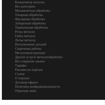
Калькулятор металла
Все категории
Механическая обработка
Токарная обработка
Фрезерная обработка
Зуборезная обработка
Термическая обработка
Резка металла
Гибка металла
Литье металла
Изготовление деталей
Сварочные работы
Металлоконструкции
Другие услуги металлообработки
Все открытые заказы
Тарифы
Реклама на портале
Статьи
О портале
Договор-оферта
Политика конфиденциальности
Обратная связь