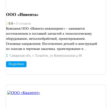
ООО «Инвента»
0.0
0 отзывов
Компания ООО «Инвента инжиниринг» - занимается
изготовлением и поставкой запчастей к технологическому
оборудованию, металлообработкой, проектированием.
Основные направления: Изготовление деталей и конструкций
по эскизам и чертежам заказчика. проектирование и
изготовление металлоизделий по техническому заданию;
Самарская обл, г Тольятти, ул Коммунальная д 46
разработка конструкторской документации; обратный
инжиниринг воссоздания вышедших из строя деталей путем
Подробнее
построения математических моделей и 3D сканирования;
проектирование и изготовление нестандартного оборудования
по техническому заданию заказчиков. Станочный парк состоит
из: Токарно-винторезный станок 1К62 габарит обрабатываемой
детали Ø 400х1500 мм. Токарный станок с ЧПУ ТС1625Ф3
габарит обрабатываемой детали Ø 520х1000мм. Вертикальный
обрабатывающий центр ЧПУ ФС85МФ3 габариты стола
1000х500. Зубофрезерный станок 5К32, M(max)-10, Ø 800 мм.