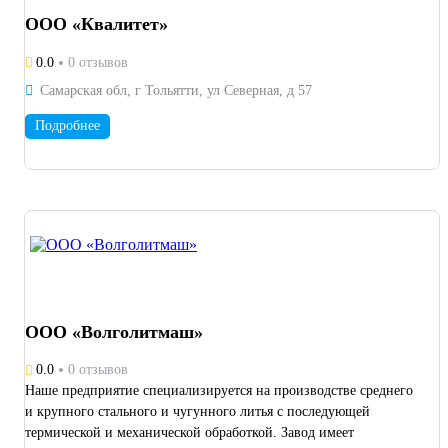
Плоскошлифовальный 3Е711В габарит обрабатываемой детали
ООО «Квалитет»
630х200 мм. Круглошлифовальный 3У131М габарит
обрабатываемой детали Ø280х700 мм. 3D сканнер VT MINI V2
0.0
0 отзывов
точность сканирования до 0,015 мм. Габарит сканированной
Самарская обл, г Тольятти, ул Северная, д 57
детали 700х500 мм. Электроэрозионный станок MAX SEE P26
CNC габарит заготовки 750х500х240, шероховатость Ra0,3.
Подробнее
ООО «Волголитмаш»
0.0
0 отзывов
Наше предприятие специализируется на производстве среднего
и крупного стального и чугунного литья с последующей
термической и механической обработкой. Завод имеет