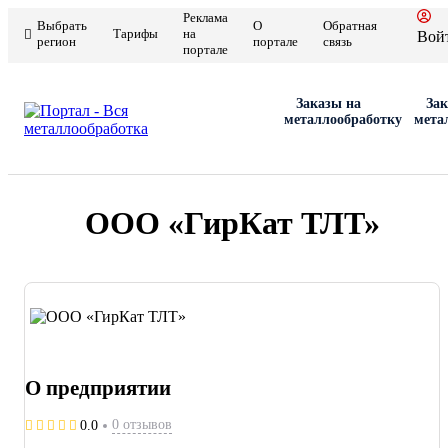
Реклама
Выбрать
О
Обратная
Тарифы
на
Вой
регион
портале
связь
портале
Заказы на
Зак
металлообработку
мета
ООО «ГирКат ТЛТ»
О предприятии
0 отзывов
0.0