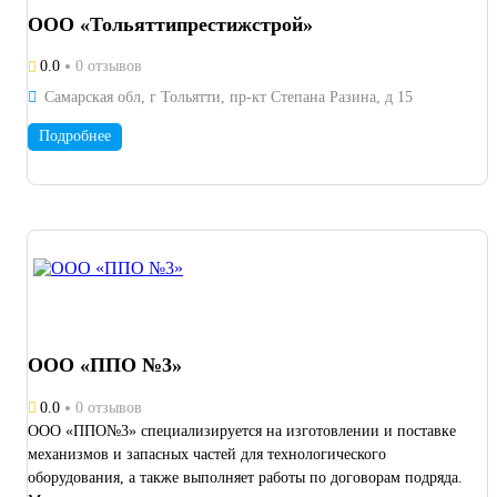
долгосрочному и взаимовыгодному сотрудничеству, готовы
ООО «Тольяттипрестижстрой»
обсуждать индивидуальные условия и оперативно реагировать
на запросы заказчиков. Будем рады стать вашим надёжным
0.0
0 отзывов
партнёром в сфере промышленного производства и сервисного
Самарская обл, г Тольятти, пр-кт Степана Разина, д 15
обслуживания! С уважением,команда ООО «ППО№3»
Подробнее
ООО «ППО №3»
0.0
0 отзывов
ООО «ППО№3» специализируется на изготовлении и поставке
механизмов и запасных частей для технологического
оборудования, а также выполняет работы по договорам подряда.