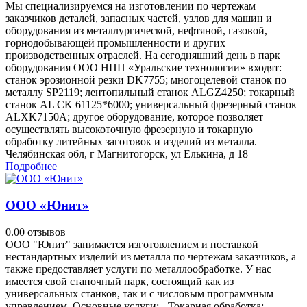
Мы специализируемся на изготовлении по чертежам
заказчиков деталей, запасных частей, узлов для машин и
оборудования из металлургической, нефтяной, газовой,
горнодобывающей промышленности и других
производственных отраслей. На сегодняшний день в парк
оборудования ООО НПП «Уральские технологии» входят:
станок эрозионной резки DK7755; многоцелевой станок по
металлу SP2119; лентопильный станок ALGZ4250; токарный
станок AL CK 61125*6000; универсальный фрезерный станок
ALXK7150A; другое оборудование, которое позволяет
осуществлять высокоточную фрезерную и токарную
обработку литейных заготовок и изделий из металла.
Челябинская обл, г Магнитогорск, ул Елькина, д 18
Подробнее
ООО «Юнит»
0.0
0 отзывов
ООО "Юнит" занимается изготовлением и поставкой
нестандартных изделий из металла по чертежам заказчиков, а
также предоставляет услуги по металлообработке. У нас
имеется свой станочный парк, состоящий как из
универсальных станков, так и с числовым программным
управлением. Основные услуги: - Токарная обработка; -