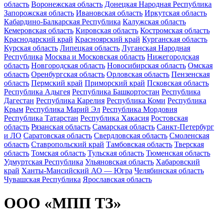
область
Воронежская область
Донецкая Народная Республика
Запорожская область
Ивановская область
Иркутская область
Кабардино-Балкарская Республика
Калужская область
Кемеровская область
Кировская область
Костромская область
Краснодарский край
Красноярский край
Курганская область
Курская область
Липецкая область
Луганская Народная
Республика
Москва и Московская область
Нижегородская
область
Новгородская область
Новосибирская область
Омская
область
Оренбургская область
Орловская область
Пензенская
область
Пермский край
Приморский край
Псковская область
Республика Адыгея
Республика Башкортостан
Республика
Дагестан
Республика Карелия
Республика Коми
Республика
Крым
Республика Марий Эл
Республика Мордовия
Республика Татарстан
Республика Хакасия
Ростовская
область
Рязанская область
Самарская область
Санкт-Петербург
и ЛО
Саратовская область
Свердловская область
Смоленская
область
Ставропольский край
Тамбовская область
Тверская
область
Томская область
Тульская область
Тюменская область
Удмуртская Республика
Ульяновская область
Хабаровский
край
Ханты-Мансийский АО — Югра
Челябинская область
Чувашская Республика
Ярославская область
ООО «МПП ТЗ»