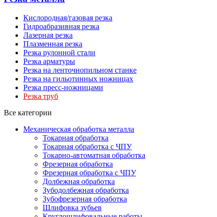
Кислородная/газовая резка
Гидроабразивная резка
Лазерная резка
Плазменная резка
Резка рулонной стали
Резка арматуры
Резка на ленточнопильном станке
Резка на гильотинных ножницах
Резка пресс-ножницами
Резка труб
Все категории
Механическая обработка металла
Токарная обработка
Токарная обработка с ЧПУ
Токарно-автоматная обработка
Фрезерная обработка
Фрезерная обработка c ЧПУ
Долбежная обработка
Зубодолбежная обработка
Зубофрезерная обработка
Шлифовка зубьев
Круглошлифовальные работы