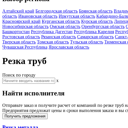
Алтайский край
Белгородская область
Брянская область
Владим
область
Ивановская область
Иркутская область
Кабардино-Балк
Красноярский край
Курганская область
Курская область
Липецк
Новосибирская область
Омская область
Оренбургская область
О
Башкортостан
Республика Дагестан
Республика Карелия
Респу
Ростовская область
Рязанская область
Самарская область
Санкт
Тверская область
Томская область
Тульская область
Тюменская 
Чувашская Республика
Ярославская область
Резка труб
Поиск по городу
x
Найти исполнителя
Отправьте заказ и получите расчет от компаний по резке труб 
Предприятия предложат цены и сроки выполения заказа и вы с
Получить предложения
Резка металла