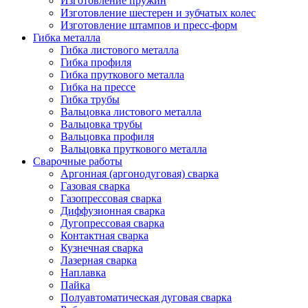
Изготовление пружин
Изготовление шестерен и зубчатых колес
Изготовление штампов и пресс-форм
Гибка металла
Гибка листового металла
Гибка профиля
Гибка пруткового металла
Гибка на прессе
Гибка трубы
Вальцовка листового металла
Вальцовка трубы
Вальцовка профиля
Вальцовка пруткового металла
Сварочные работы
Аргонная (аргонодуговая) сварка
Газовая сварка
Газопрессовая сварка
Диффузионная сварка
Дугопрессовая сварка
Контактная сварка
Кузнечная сварка
Лазерная сварка
Наплавка
Пайка
Полуавтоматическая дуговая сварка