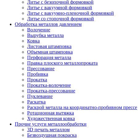
Литье с безопочной формовкой
Литье с вакуумной формовкой
Литье с вакуумно-пленочной формовкой
Литье со стопочной формовкой
Обработка металлов давлением
Волочение
Вырубка металла
Ковка
Листовая штамповка
Объемная штамповка
Перфорация металла
Правка плоского металлопроката
Прессование
Пробивка
Прокатка
Прокатка-волочение
Прокатка-прессование
Пуклевание
Раскатка
Раскрой металла на координатно-пробивном прессе
Ротационная вытяжка
Художественная ковка
Прочие услуги металлообработки
3D печать металлом
Безвоздушная покраска