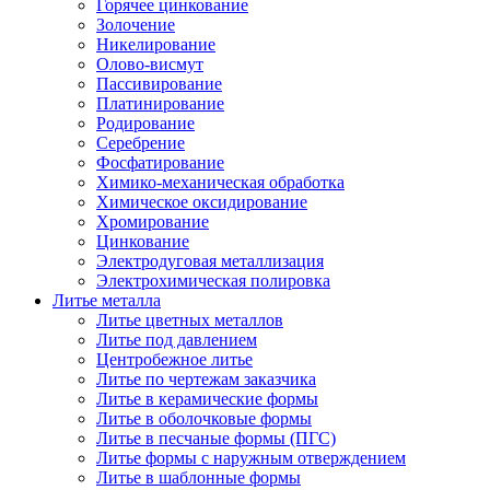
Горячее цинкование
Золочение
Никелирование
Олово-висмут
Пассивирование
Платинирование
Родирование
Серебрение
Фосфатирование
Химико-механическая обработка
Химическое оксидирование
Хромирование
Цинкование
Электродуговая металлизация
Электрохимическая полировка
Литье металла
Литье цветных металлов
Литье под давлением
Центробежное литье
Литье по чертежам заказчика
Литье в керамические формы
Литье в оболочковые формы
Литье в песчаные формы (ПГС)
Литье формы с наружным отверждением
Литье в шаблонные формы