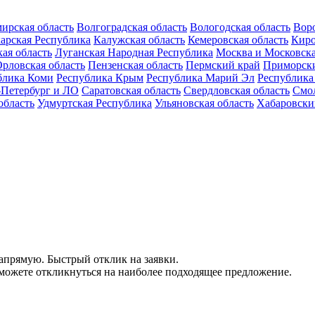
ирская область
Волгоградская область
Вологодская область
Воро
арская Республика
Калужская область
Кемеровская область
Киро
ая область
Луганская Народная Республика
Москва и Московска
рловская область
Пензенская область
Пермский край
Приморск
блика Коми
Республика Крым
Республика Марий Эл
Республика
-Петербург и ЛО
Саратовская область
Свердловская область
Смол
область
Удмуртская Республика
Ульяновская область
Хабаровски
напрямую. Быстрый отклик на заявки.
можете откликнуться на наиболее подходящее предложение.