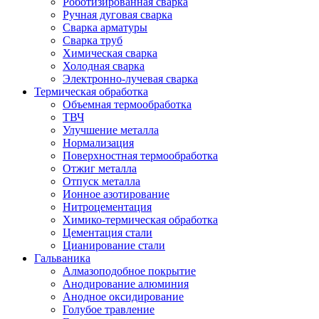
Роботизированная сварка
Ручная дуговая сварка
Сварка арматуры
Сварка труб
Химическая сварка
Холодная сварка
Электронно-лучевая сварка
Термическая обработка
Объемная термообработка
ТВЧ
Улучшение металла
Нормализация
Поверхностная термообработка
Отжиг металла
Отпуск металла
Ионное азотирование
Нитроцементация
Химико-термическая обработка
Цементация стали
Цианирование стали
Гальваника
Алмазоподобное покрытие
Анодирование алюминия
Анодное оксидирование
Голубое травление