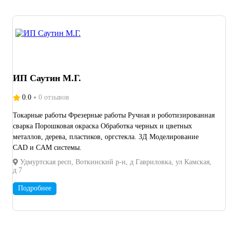
Разработка и производство мотоциклов и другой мототехники
собственного производства Мы работаем как с единичными
заказами, так и с серийным производством. Выполняем
проекты для промышленных предприятий, строительных
организаций, производственных компаний и частных клиентов.
Наш подход основан на качестве изготовления, соблюдении
сроков, инженерной проработке изделий и индивидуальном
ИП Саутин М.Г.
подходе к каждому проекту. Мы готовы взять на себя весь
производственный цикл — от идеи и проектирования до
0.0
0 отзывов
изготовления, окраски, сборки и поставки готовой продукции.
Токарные работы Фрезерные работы Ручная и роботизированная
сварка Порошковая окраска Обработка черных и цветных
металлов, дерева, пластиков, оргстекла. 3Д Моделирование
CAD и CAM системы.
Удмуртская респ, Воткинский р-н, д Гавриловка, ул Камская,
д 7
Подробнее