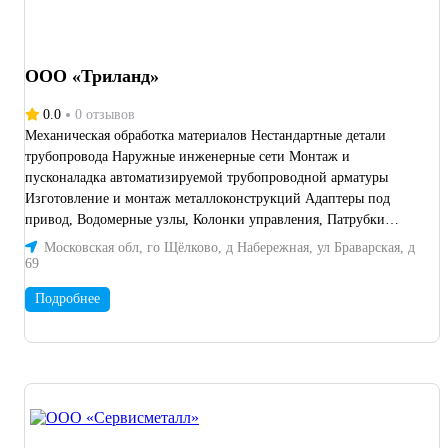
ООО «Триланд»
0.0
0 отзывов
Механическая обработка материалов Нестандартные детали
трубопровода Наружные инженерные сети Монтаж и
пусконаладка автоматизируемой трубопроводной арматуры
Изготовление и монтаж металлоконструкций Адаптеры под
привод, Водомерные узлы, Колонки управления, Патрубки
чугунные фланцевые, Редукционные переходные фланцы,
Московская обл, го Щёлково, д Набережная, ул Браварская, д
Трубопроводная арматура, Щитовые затворы Сварочные работы
69
Вызов сварщика Монтаж и пусконаладочные работы КИПиА
Подробнее