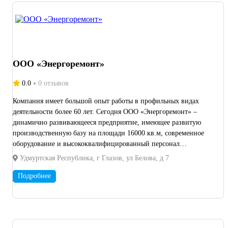
ООО «Энергоремонт»
0.0
0 отзывов
Компания имеет большой опыт работы в профильных видах
деятельности более 60 лет. Сегодня ООО «Энергоремонт» –
динамично развивающееся предприятие, имеющее развитую
производственную базу на площади 16000 кв.м, современное
оборудование и высококвалифицированный персонал
численностью более 700 человек. Своим клиентам мы
Удмуртская Республика, г Глазов, ул Белова, д 7
гарантируем: своевременность и качество поставок; большой и
разнообразный ассортимент продукции и услуг;
Подробнее
конкурентоспособные цены; гибкую систему скидок; четкое
выполнение принятых на себя обязательств. Мы берем на себя
решение проблем, связанных с гарантийным,
послегарантийным и сервисным обслуживанием.