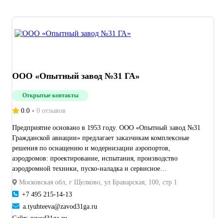
ООО «Опытный завод №31 ГА»
Открытые контакты
0.0
0 отзывов
Предприятие основано в 1953 году. ООО «Опытный завод №31
Гражданской авиации» предлагает заказчикам комплексные
решения по оснащению и модернизации аэропортов,
аэродромов: проектирование, испытания, производство
аэродромной техники, пуско-наладка и сервисное
обслуживание оборудования. Авиационная техника,
Московская обл, г Щелково, ул Браварская, 100, стр 1
выпускаемая предприятием, имеется практически во всех
+7 495 215-14-13
аэропортах России и СНГ. Деятельность ведется в соответствии
a.tyuhteeva@zavod31ga.ru
с лицензией Министерства промышленности и торговли РФ на