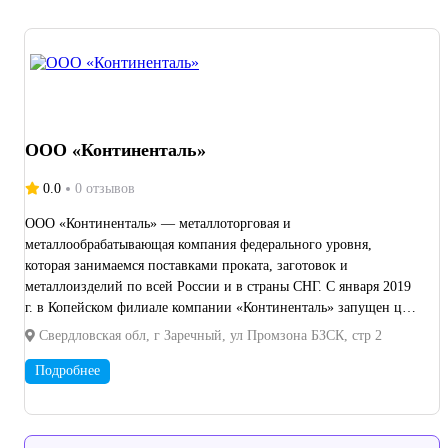
лидеров. Обслуживание и ремонт, сервисными инженерами
обладающими высокой компетентностью и
сертифицированными по системам обеспечения качества
компании "Ingersoll Rand".
ООО «Континенталь»
0.0
0 отзывов
ООО «Континенталь» — металлоторговая и
металлообрабатывающая компания федерального уровня,
которая занимаемся поставками проката, заготовок и
металлоизделий по всей России и в страны СНГ. С января 2019
г. в Копейском филиале компании «Континенталь» запущен цех
металлообработки, теперь мы рады вам предложить
Свердловская обл, г Заречный, ул Промзона БЗСК, стр 2
изготовление изделий по вашим чертежам из собственной
заготовки, а также услуги металлообработки из давальческого
Подробнее
сырья. На сегодняшний день в нашем цехе налажено
производство таких изделий как: 1. Крановые колеса. Мы
изготавливаем все возможные типы крановых колес по ГОСТ