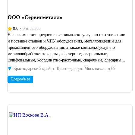
ООО «Сервисметалл»
0.0
0 отзывов
Наша компания предоставляет комплекс услуг по изготовлению
и поставке станков и ЧПУ оборудования, металлоизделий для
промышленного оборудования, а также комплекс услуг по
металлообработке: токарные, фрезерные, сверлильные,
шлифовальные, координатно-расточные, сварочные, слесарные
работы, резка металла, изготовление нестандартных деталей и
Краснодарский край, г. Краснодар, ул. Московская, д 69
изделий по чертежам заказчиков, разработка и изготовление
нестандартного промышленного оборудования, автоматизация
Подробнее
станков и промышленного оборудования на ЧПУ системы,
модернизация ЧПУ станков (токарные, фрезерные,
шлифовальные и другое оборудование). изготовление
инструмента и оснастки (штампы, пресс-формы, оснастка
оборудования), штамповка деталей; слесарные работы:
изготовление каркасов, модулей, рам, каркасов, облицовки на
ЧПУ станки, металлоизделия по чертежам Заказчика;
изготовление роликов, креплений, фланцев, анкерных болтов