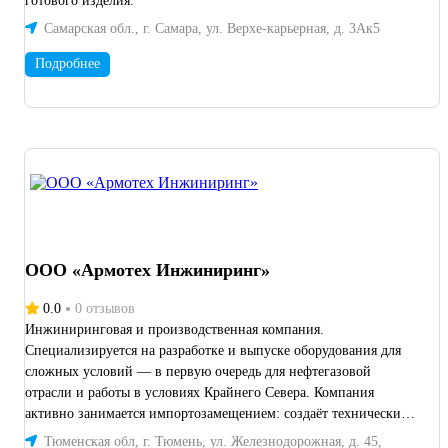
готового изделия.
дальнейшую обработку. Наш цех работает в круглосуточном
Самарская обл., г. Самара, ул. Верхе-карьерная, д. 3Ак5
режиме и мы можем гарантировать максимально быстрое
выполнение ваших заказов. В случае вашей
Подробнее
заинтересованности, приглашаем посетить наше предприятие
для ознакомления с производственными возможностями, а
также направить чертежи для расчета стоимости изготовления.
«Континенталь» — предприятие, корпоративными ценностями
которого являются профессионализм и честность.
ООО «Армотех Инжиниринг»
0.0
0 отзывов
Инжиниринговая и производственная компания.
Специализируется на разработке и выпуске оборудования для
сложных условий — в первую очередь для нефтегазовой
отрасли и работы в условиях Крайнего Севера. Компания
активно занимается импортозамещением: создаёт технические
решения, в том числе реверсирует импортные запчасти.
Тюменская обл, г. Тюмень, ул. Железнодорожная, д. 45,