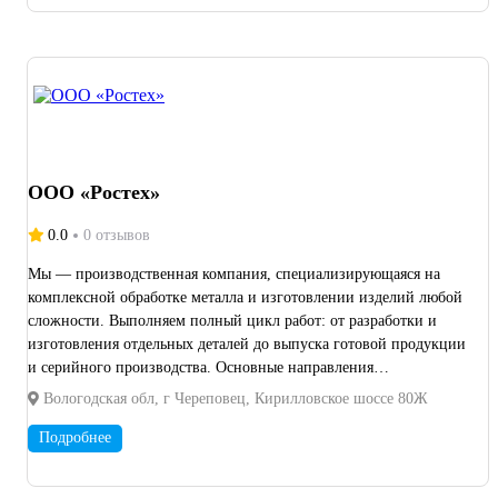
ООО «Ростех»
0.0
0 отзывов
Мы — производственная компания, специализирующаяся на
комплексной обработке металла и изготовлении изделий любой
сложности. Выполняем полный цикл работ: от разработки и
изготовления отдельных деталей до выпуска готовой продукции
и серийного производства. Основные направления
деятельности: Лазерная резка металла Гибка листового металла
Вологодская обл, г Череповец, Кирилловское шоссе 80Ж
Сварочные работы (MIG/MAG, TIG) Порошковая окраска
Изготовление металлоизделий по чертежам и техническому
Подробнее
заданию заказчика Производство металлоконструкций
Машиностроение и изготовление нестандартного оборудования