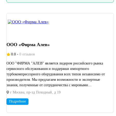
ООО «Фирма Алев»
0.0
0 отзывов
ООО "ФИРМА "АЛЕВ" является лидером российского рынка
сервисного обслуживания и поддержки импортного
турбокомпрессорного оборудования всех типов независимо от
производителя. Мы предлагаем возможности и экспертные
знания, полученные от сотрудничества с мировыми
производителями более чем 25 лет обслуживания наших
г Москва, пр-зд Походный, д 19
заказчиков (Atlas Copco, "Ingersoll Rand" (бывший "Cameron" и
"Cooper"), Ariel и пр.) Поставки оригинальных и подбор
Подробнее
аналоговых деталей и комплектующих. Собственное
производство запасных частей, на оборудовании мировых