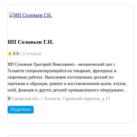
ИП Соловьев Г.Н.
0.0
0 отзывов
ИП Соловьев Григорий Николаевич - механический цех г.
Тольятти специализирующийся на токарных, фрезерных и
сварочных работах. Выполняем изготовление деталей по
чертежам и образцам, ремонт и восстановлением валов, втулок,
осей, фланцев и других деталей промышленного оборудования.
В распоряжении предприятия токарный станок 16К20,
Самарская обл, г Тольятти, Гаражный переулок, д 13
фрезерное и сварочное оборудование. Работаем с
промышленными предприятиями, ремонтными службами,
Подробнее
транспортными и строительными организациями. Выполняем
единичные, мелкосерийные и срочные заказы. Возможен выезд
на замеры и изготовление деталей при отсутствии чертежей по
образцу заказчика. Собственный производственный участок и