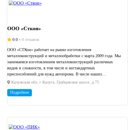
ООО «Сткон»
0.0
0 отзывов
ООО «СТКон» работает на рынке изготовления
металлоконструкций и металлообработки с марта 2009 года. Мы
занимаемся изготовлением металлоконструкций различных
видов и сложности, в том числе и нестандартных
приспособлений для нужд автопрома. В числе наших
постоянных заказчиков ООО «Фольксваген Груп Рус», ЗАО
Калужская обл, г Калуга, Грабцевское шоссе, д 75
«МагнаТехнопласт», ООО «Вистеон Рус», ООО «Вольво-
Восток», ООО «ЛИР», ООО «Фуяо стекло Рус», ООО «Дюрр
Подробнее
Системс Рус», ООО «Континентал Калуга», ООО «Гестамп-
Северсталь Калуга». Имеем рекомендательные письма от
специалистов вышеназванных предприятий. Второе
направление деятельности нашей компании ремонт и монтаж
технологического оборудования. Мощности нашего
предприятия включают в себя: Сварочный участок (аппараты