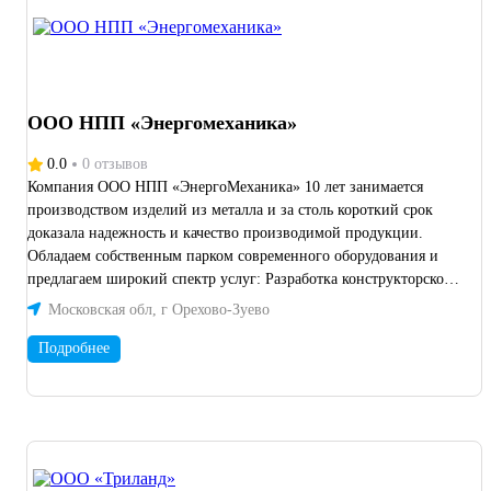
ООО НПП «Энергомеханика»
0.0
0 отзывов
Компания ООО НПП «ЭнергоМеханика» 10 лет занимается
производством изделий из металла и за столь короткий срок
доказала надежность и качество производимой продукции.
Обладаем собственным парком современного оборудования и
предлагаем широкий спектр услуг: Разработка конструкторской
документации Обработка черных, цветных металлов и
Московская обл, г Орехово-Зуево
различных видов полиамида Фрезерные работы Токарные
работы Лазерная резка Гибка, рубка металла Сварочные работы
Подробнее
по металлу Порошковая покраска металла ООО НПП
«ЭнергоМеханика» реализует проекты по индивидуальным
заказам методом горячего проката, чугуна и твердых сплавов
металла. Возможности и ограничения нашего производства по
габаритам изделий: диаметр деталей до 360 мм длина деталей
до 950 мм гибка диаметр до 20 мм