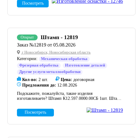
Посмотреть
партнера для изготовления сварочной оснастки для
наших крупно габаритных рамных конструкций
(кондукторов, стапелей, прижимов). Нас интересует
сотрудничество как по готовым чертежам, так и
совместная разработка КД силами вашего
конструкторского отдела.
Штамп - 12819
Открыт
Заказ №12819 от 05.08.2026
г Новосибирск, Новосибирская область
Категории:
Механическая обработка
Фрезерная обработка
Изготовление деталей
Другие услуги металлообработки
Кол-во:
2 шт.
Цена:
договорная
Предложения до:
12.08.2026
Подскажите, пожалуйста, такие изделия
изготавливаете? Штамп К12.597.0000.00СБ 1шт. Штамп
К11.257.0000.00СБ 1шт. Для выставления
коммерческого предложения чертежи во вложении.
Посмотреть
Обращаю ваше внимание на то, что данная заявка
является срочной, нужны минимально возможные
сроки поставки. Желательно до 21 календарного дня.
Либо укажите, пожалуйста, ваши минимально
возможные сроки.