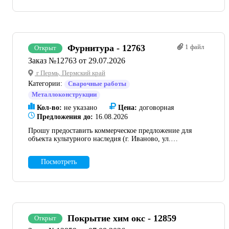
организации, с указанием стоимости работ, условий
оплаты и сроков поставки. КД в приложенном архиве,
при запросе можно выслать на e-mail. Допускается
частичное КП.
Фурнитура - 12763
1 файл
Открыт
Заказ №12763 от 29.07.2026
г Пермь, Пермский край
Категории:
Сварочные работы
Металлоконструкции
Кол-во:
не указано
Цена:
договорная
Предложения до:
16.08.2026
Прошу предоставить коммерческое предложение для
объекта культурного наследия (г. Иваново, ул.
Батурина). На позиции из прикрепленного файла: -
Фиксатор оконной рамы (Тип А). - Гребенка (Тип А). -
Посмотреть
Кремольер (Тип А). Последняя страница
«Спецификация фурнитуры оконной». Также, по
возможности, прошу выставить 2 альтернативных
коммерческих предложения. Объект находится на этапе
прохождения экспертизы проектной документации.
Прошу указать в КП реквизиты организации.
Необходимо прописать в КП, что доставка учтена.
Покрытие хим окс - 12859
Открыт