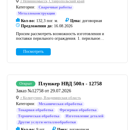
г Невинномысск, Ставропольский край
Категории:
Сварочные работы
Металлоконструкции
Кол-во:
132,3 пог. м.
Цена:
договорная
Предложения до:
16.08.2026
Просим рассмотреть возможность изготовления и
поставки перильного ограждения. 1. перильное
ограждение согласно чертежу вес одной секции 18,11
кг. длина секции 2,450 - 54 секции (132,3 пог. м.).
Посмотреть
Чертеж во вложении (06_Конструкция пешеходного
ограждения) (гор цинк).
Плунжер НВД 500л - 12758
Открыт
Заказ №12758 от 29.07.2026
г Кольчугино, Владимирская область
Категории:
Механическая обработка
Токарная обработка
Фрезерная обработка
Термическая обработка
Изготовление деталей
Другие услуги металлообработки
Кол-во:
9 шт.
Цена:
договорная