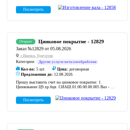
Материал -10х17н13м2т. В ТК прошу указать стоимость
изделия, срок изготовления, отдельной строкой прошу
Посмотреть
выделить стоимость доставки до склада Заказчика по
адресу: Тульская область, мр-н Узловский, оэз тер.
Центральная.
Цинковое покрытие - 12829
Открыт
Заказ №12829 от 05.08.2026
г Ижевск, Удмуртия
Категории:
Другие услуги металлообработки
Кол-во:
5 шт.
Цена:
договорная
Предложения до:
12.08.2026
Прошу выставить счет на цинковое покрытие: 1.
Цинкование Ц9.хр.бцв. СИАШ.01.00.00.00.005 Вал - 1
шт. 15817-5. 2. Покрытие Ц9Хр бцв Шпилька
СИАШ.01.00.00.00.009 - 4 шт. Заказ 15817-5.
Посмотреть