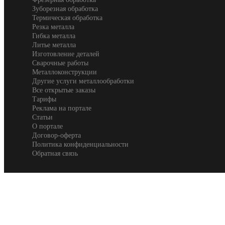
Зуборезная обработка
Термическая обработка
Резка металла
Гибка металла
Литье металла
Изготовление деталей
Сварочные работы
Металлоконструкции
Другие услуги металлообработки
Все открытые заказы
Тарифы
Реклама на портале
Статьи
О портале
Договор-оферта
Политика конфиденциальности
Обратная связь