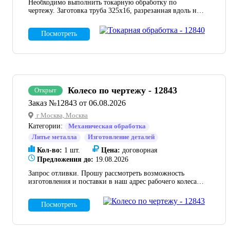
Необходимо выполнить токарную обработку по
чертежу. Заготовка труба 325х16, разрезанная вдоль на
половины, после собрана на прихватки. Важно
выдержать внутренние размеры по чертежу. 8 шт. Как
Посмотреть
быстро сможете сделать? Заказ очень срочный.
Колесо по чертежу - 12843
Открыт
Заказ №12843 от 06.08.2026
г Москва, Москва
Категории:
Механическая обработка
Литье металла
Изготовление деталей
Кол-во:
1 шт.
Цена:
договорная
Предложения до:
19.08.2026
Запрос отливки. Прошу рассмотреть возможность
изготовления и поставки в наш адрес рабочего колеса
по чертежу во вложении в количестве 1 шт. Доставка
необходима до адреса 141595, Россия, Московская
Посмотреть
область, г. Солнечногорск, д. Ложки, тер.
"Индустриальный парк Есипово", стр. 25/2.