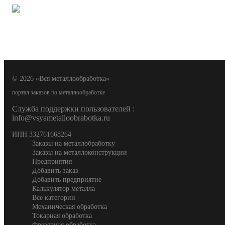
© 2026 «Вся металлообработка»
портал заказов по металлообработке
Служба поддержки пользователей :
info@vsyametalloobrabotka.ru
ИНН 332761668264
Заказы на металлобработку
Заказы на металлоконструкции
Предприятия
Добавить заказ
Добавить предприятие
Калькулятор металла
Все категории
Механическая обработка
Токарная обработка
Фрезерная обработка