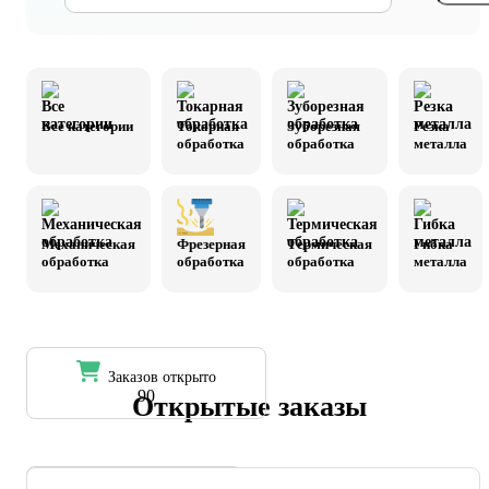
Все категории
Токарная
Зуборезная
Резка
обработка
обработка
металла
Механическая
Фрезерная
Термическая
Гибка
обработка
обработка
обработка
металла
Заказов открыто
90
Открытые заказы