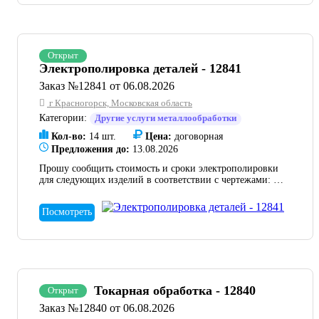
Открыт
Электрополировка деталей - 12841
Заказ №12841 от 06.08.2026
г Красногорск, Московская область
Категории:
Другие услуги металлообработки
Кол-во:
14 шт.
Цена:
договорная
Предложения до:
13.08.2026
Прошу сообщить стоимость и сроки электрополировки
для следующих изделий в соответствии с чертежами: 1
XCRT2032.01.03.00.000 Рычаг - 4 шт. 2
XCRT2032.01.05.00.000 Отбойник - 4 шт. 3
Посмотреть
XCRT2032.01.06.00.000СБ Поручень - 4 шт. 4
XCRT2032.01.07.00.000СБ Поручень - 2 шт.
Токарная обработка - 12840
Открыт
Заказ №12840 от 06.08.2026