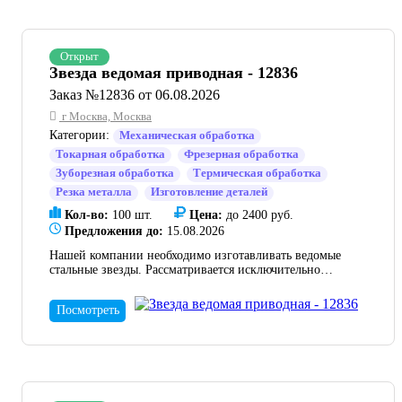
Открыт
Звезда ведомая приводная - 12836
Заказ №12836 от 06.08.2026
г Москва, Москва
Категории:
Механическая обработка
Токарная обработка
Фрезерная обработка
Зуборезная обработка
Термическая обработка
Резка металла
Изготовление деталей
Кол-во:
100 шт.
Цена:
до 2400 руб.
Предложения до:
15.08.2026
Нашей компании необходимо изготавливать ведомые
стальные звезды. Рассматривается исключительно
долгосрочное сотрудничество. Первая партия будет в
100 штук- дальше больше. На все интересующие
Посмотреть
вопросы буду рад ответить по почте или в сообщениях.