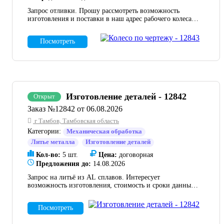
Запрос отливки. Прошу рассмотреть возможность
изготовления и поставки в наш адрес рабочего колеса
по чертежу во вложении в количестве 1 шт. Доставка
необходима до адреса 141595, Россия, Московская
Посмотреть
область, г. Солнечногорск, д. Ложки, тер.
"Индустриальный парк Есипово", стр. 25/2.
Изготовление деталей - 12842
Открыт
Заказ №12842 от 06.08.2026
г Тамбов, Тамбовская область
Категории:
Механическая обработка
Литье металла
Изготовление деталей
Кол-во:
5 шт.
Цена:
договорная
Предложения до:
14.08.2026
Запрос на литьё из AL сплавов. Интересует
возможность изготовления, стоимость и сроки данных
деталей (чертежи во вложении). По количеству пробная
партия будет около 5 шт. Материал алюминий или
Посмотреть
сплавы, что сможете предложить? Если необходимо
будет есть и модель и образец.