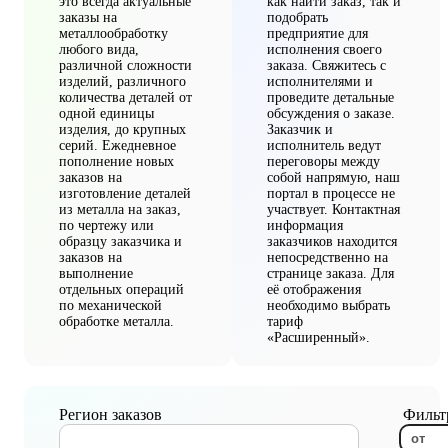
это всегда актуальные
как найти заказ, так и
заказы на
подобрать
металлообработку
предприятие для
любого вида,
исполнения своего
различной сложности
заказа. Свяжитесь с
изделий, различного
исполнителями и
количества деталей от
проведите детальные
одной единицы
обсуждения о заказе.
изделия, до крупных
Заказчик и
серий. Ежедневное
исполнитель ведут
пополнение новых
переговоры между
заказов на
собой напрямую, наш
изготовление деталей
портал в процессе не
из металла на заказ,
участвует. Контактная
по чертежу или
информация
образцу заказчика и
заказчиков находится
заказов на
непосредственно на
выполнение
странице заказа. Для
отдельных операций
её отображения
по механической
необходимо выбрать
обработке металла.
тариф
«Расширенный».
Регион заказов
Фильтр