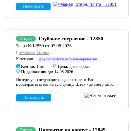
балки 02-0200.00.00.030 - 16 шт. Фланец стойки
Посмотреть
шагающей балки 02-0200.00.00.029 - 16 шт. Опорная
плита для стоек 02-0200.00.00.028 - 80 шт. Фланец для
фиксации футеровки 02-0200.00.00.027 - 16 шт. Отвод
02-0250.00.00.003 (отливка, Сталь 12Х18Н9ТЛ) - 18 шт.
Прошу выставить счёт или коммерческое предложение,
указать сроки поставки с предоставлением
максимальных скидок.
Глубокое сверление - 12850
Открыт
Заказ №12850 от 07.08.2026
г Москва, Москва
Категории:
Другие услуги металлообработки
Кол-во:
1 шт.
Цена:
договорная
Предложения до:
14.08.2026
Интересует следующие предложение от Вас:
просверлить шток на всю длину. Шток - диаметр штока
200мм, длина 3500мм, диаметр отверстия 50мм
Материал наш, требуется только работа. Прошу выслать
Посмотреть
КП.
Покрытие на корпус - 12849
Открыт