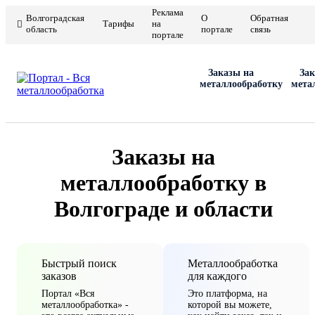
Реклама
Волгоградская
О
Обратная
Тарифы
на
область
портале
связь
портале
Заказы на
Зак
металлообработку
мета
Заказы на
металлообработку в
Волгограде и области
Быстрый поиск
Металлообработка
заказов
для каждого
Портал «Вся
Это платформа, на
металлообработка» -
которой вы можете,