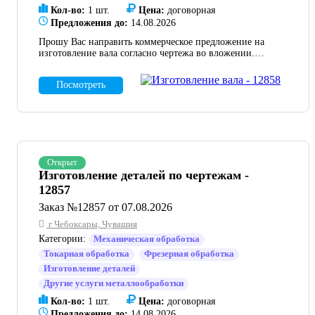
Кол-во:
1 шт.
Цена:
договорная
Предложения до:
14.08.2026
Прошу Вас направить коммерческое предложение на
изготовление вала согласно чертежа во вложении.
Материал -10х17н13м2т. В ТК прошу указать стоимость
изделия, срок изготовления, отдельной строкой прошу
Посмотреть
выделить стоимость доставки до склада Заказчика по
адресу: Тульская область, мр-н Узловский, оэз тер.
Центральная.
Открыт
Изготовление деталей по чертежам -
12857
Заказ №12857 от 07.08.2026
г Чебоксары, Чувашия
Категории:
Механическая обработка
Токарная обработка
Фрезерная обработка
Изготовление деталей
Другие услуги металлообработки
Кол-во:
1 шт.
Цена:
договорная
Предложения до:
14.08.2026