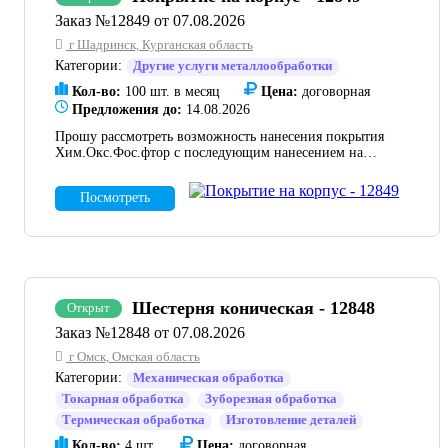
Заказ №12849 от 07.08.2026
г Шадринск, Курганская область
Категории:
Другие услуги металлообработки
Кол-во:
100 шт. в месяц
Цена:
договорная
Предложения до:
14.08.2026
Прошу рассмотреть возможность нанесения покрытия
Хим.Окс.Фос.фтор с последующим нанесением на
внутренние поверхности лака ЛБС-1 ГОСТ 901 на
алюминиевую деталь: - корпус состоит из деталей,
Посмотреть
изготовленных из следующих материалов АМ26 ГОСТ
18482-79, АМг5, АМг6 ГОСТ 4784-96, АМг5М-5,
АМг6БМ-5, АМ6БМ-4, АМ5М-4 ГОСТ 21631-76, АК7ч
ГОСТ 1583-93, АЛ9М АДИ 167-82 ТУ. - площадь
покрытия - 17,2 дм2. - общее количество 100 шт в
месяц. - приложение: КД на корпус - необходимое
покрытие отмечено красным прямоугольником.
Шестерня коническая - 12848
Открыт
Заказ №12848 от 07.08.2026
г Омск, Омская область
Категории:
Механическая обработка
Токарная обработка
Зуборезная обработка
Термическая обработка
Изготовление деталей
Кол-во:
4 шт.
Цена:
договорная