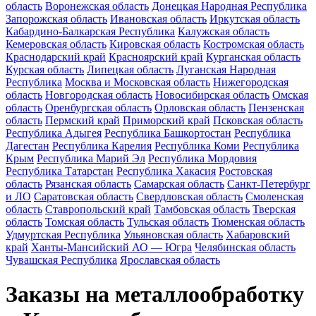
область
Воронежская область
Донецкая Народная Республика
Запорожская область
Ивановская область
Иркутская область
Кабардино-Балкарская Республика
Калужская область
Кемеровская область
Кировская область
Костромская область
Краснодарский край
Красноярский край
Курганская область
Курская область
Липецкая область
Луганская Народная
Республика
Москва и Московская область
Нижегородская
область
Новгородская область
Новосибирская область
Омская
область
Оренбургская область
Орловская область
Пензенская
область
Пермский край
Приморский край
Псковская область
Республика Адыгея
Республика Башкортостан
Республика
Дагестан
Республика Карелия
Республика Коми
Республика
Крым
Республика Марий Эл
Республика Мордовия
Республика Татарстан
Республика Хакасия
Ростовская
область
Рязанская область
Самарская область
Санкт-Петербург
и ЛО
Саратовская область
Свердловская область
Смоленская
область
Ставропольский край
Тамбовская область
Тверская
область
Томская область
Тульская область
Тюменская область
Удмуртская Республика
Ульяновская область
Хабаровский
край
Ханты-Мансийский АО — Югра
Челябинская область
Чувашская Республика
Ярославская область
Заказы на металлообработку