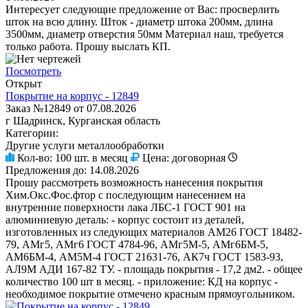
Интересует следующие предложение от Вас: просверлить
шток на всю длину. Шток - диаметр штока 200мм, длина
3500мм, диаметр отверстия 50мм Материал наш, требуется
только работа. Прошу выслать КП.
Посмотреть
Открыт
Покрытие на корпус - 12849
Заказ №12849 от 07.08.2026
г Шадринск, Курганская область
Категории:
Другие услуги металлообработки
Кол-во:
100 шт. в месяц
Цена:
договорная
Предложения до:
14.08.2026
Прошу рассмотреть возможность нанесения покрытия
Хим.Окс.Фос.фтор с последующим нанесением на
внутренние поверхности лака ЛБС-1 ГОСТ 901 на
алюминиевую деталь: - корпус состоит из деталей,
изготовленных из следующих материалов АМ26 ГОСТ 18482-
79, АМг5, АМг6 ГОСТ 4784-96, АМг5М-5, АМг6БМ-5,
АМ6БМ-4, АМ5М-4 ГОСТ 21631-76, АК7ч ГОСТ 1583-93,
АЛ9М АДИ 167-82 ТУ. - площадь покрытия - 17,2 дм2. - общее
количество 100 шт в месяц. - приложение: КД на корпус -
необходимое покрытие отмечено красным прямоугольником.