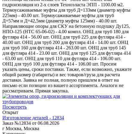
гидроизоляция из 2-х слоев Техноэласта ЭПП - 1100.00 м2.
Термоусаживаемые муфты для труб Д=133мм (диаметр муфты
225мм) - 40.00 шт. Термоусаживаемые муфты для труб
Д=57мм и Д=42,5мм (диаметр муфты 125мм) - 40.00 шт.
Направляющие опоры для СКУ на бетонную подушку Ду125,
НПО-125 (НТС 65-06-02) - 4.00 компл. ОНЦ для труб 180 для
футляра 414 - 56.00 шт. ОНЦ для труб 225 для футляра 414 -
40.00 шт. ОНЦ для труб 200 для футляра 414 - 14.00 шт. ОНЦ
для труб 160 для футляра 414 - 263.00 шт. ОНЦ для труб 145
для футляра 414 - 23.00 шт. ОНЦ для труб 125 для футляра 414
- 63.00 шт. ОНЦ для труб 110 для футляра 414 - 106.00 шт.
ОНЦ для труб 100 для футляра 414 - 106.00 шт. Просим
указать цены, сроки поставки. Также, если возможно, укажите
общий размер (габариты) и вес товаров/груза для расчета
доставки. Заявка не полная, полную пришлем в ответ на
письмо если позиции из вашего ассортимента. Аналоги не
рассматриваем. Прямая закупка.
Посмотреть
Открыт
Изготовление деталей - 12834
Заказ №12834 от 06.08.2026
г Москва, Москва
Категории: