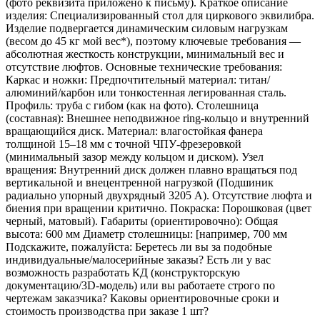
(фото реквизита приложено к письму). Краткое описание
изделия: Специализированный стол для циркового эквилибра.
Изделие подвергается динамическим силовым нагрузкам
(весом до 45 кг мой вес*), поэтому ключевые требования —
абсолютная жесткость конструкции, минимальный вес и
отсутствие люфтов. Основные технические требования:
Каркас и ножки: Предпочтительный материал: титан/
алюминий/карбон или тонкостенная легированная сталь.
Профиль: труба с гибом (как на фото). Столешница
(составная): Внешнее неподвижное ring-кольцо и внутренний
вращающийся диск. Материал: влагостойкая фанера
толщиной 15–18 мм с точной ЧПУ-фрезеровкой
(минимальный зазор между кольцом и диском). Узел
вращения: Внутренний диск должен плавно вращаться под
вертикальной и внецентренной нагрузкой (Подшиник
радиально упорный двухрядный 3205 А). Отсутствие люфта и
биения при вращении критично. Покраска: Порошковая (цвет
черный, матовый). Габариты (ориентировочно): Общая
высота: 600 мм Диаметр столешницы: [например, 700 мм
Подскажите, пожалуйста: Беретесь ли вы за подобные
индивидуальные/малосерийные заказы? Есть ли у вас
возможность разработать КД (конструкторскую
документацию/3D-модель) или вы работаете строго по
чертежам заказчика? Каковы ориентировочные сроки и
стоимость производства при заказе 1 шт?