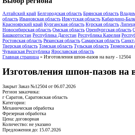
Выбор региона
Алтайский край
Белгородская область
Брянская область
Владим
область
Ивановская область
Иркутская область
Кабардино-Балк
Красноярский край
Курганская область
Курская область
Липецк
Новосибирская область
Омская область
Оренбургская область
О
Башкортостан
Республика Дагестан
Республика Карелия
Респу
Ростовская область
Рязанская область
Самарская область
Санкт
Тверская область
Томская область
Тульская область
Тюменская 
Чувашская Республика
Ярославская область
Главная страница
»
Изготовления шпон-пазов на валу - 12504
Изготовления шпон-пазов на в
Закрыт
Заказ №12504 от 06.07.2026
Регион заказчика:
г Саратов, Саратовская область
Категории:
Механическая обработка
Фрезерная обработка
Цена:
договорная
Количество:
не указано
Предложения до:
15.07.2026