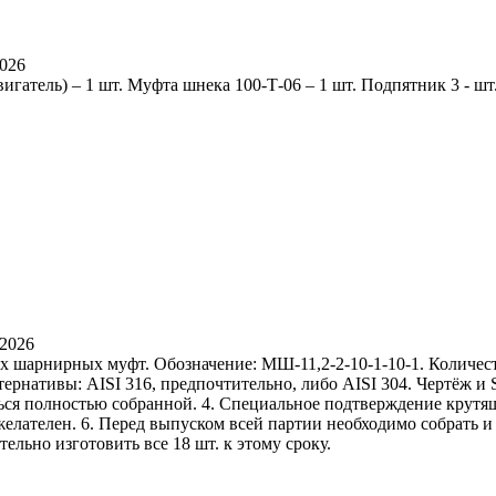
2026
гатель) – 1 шт. Муфта шнека 100-Т-06 – 1 шт. Подпятник 3 - шт
.2026
шарнирных муфт. Обозначение: МШ-11,2-2-10-1-10-1. Количество
ернативы: AISI 316, предпочтительно, либо AISI 304. Чертёж и 
яться полностью собранной. 4. Специальное подтверждение крутя
лателен. 6. Перед выпуском всей партии необходимо собрать и
ельно изготовить все 18 шт. к этому сроку.