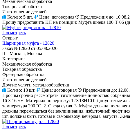
Механическая обработка
Токарная обработка
Изготовление деталей
Кол-во:
5 шт.
Цена:
договорная
Предложения до:
10.08.
Прошу предоставить КП на позиции: Муфта шнека 100-Т-06 (дви
Посмотреть
Открыт
Шарнирная муфта - 12820
Заказ №12820 от 05.08.2026
г Москва, Москва
Категории:
Механическая обработка
Токарная обработка
Фрезерная обработка
Изготовление деталей
Другие услуги металлообработки
Кол-во:
18 шт.
Цена:
договорная
Предложения до:
12.08
Просим срочно рассмотреть изготовление полностью собранных 
16 × 16 мм. Материал по чертежу: 12Х18Н10Т. Допустимые альт
температура 200 °C. 2. Среда сухая. 3. Муфта должна поставл
должны перемещаться без заклинивания, избыточный люфт неже
шт. должны быть готовы к самовывозу. вечером 8 августа. Желат
Посмотреть