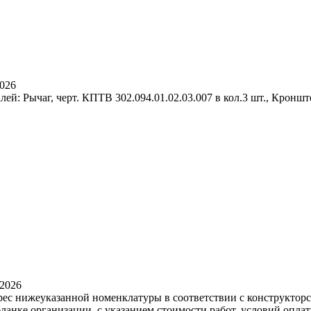
2026
: Рычаг, черт. КПТВ 302.094.01.02.03.007 в кол.3 шт., Кронште
.2026
рес нижеуказанной номенклатуры в соответствии с конструктор
ланке организации, с указанием стоимости работ, условий опла