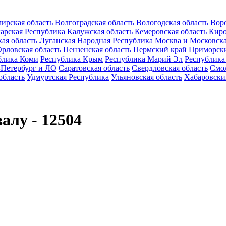
ирская область
Волгоградская область
Вологодская область
Воро
арская Республика
Калужская область
Кемеровская область
Киро
ая область
Луганская Народная Республика
Москва и Московска
рловская область
Пензенская область
Пермский край
Приморск
блика Коми
Республика Крым
Республика Марий Эл
Республика
-Петербург и ЛО
Саратовская область
Свердловская область
Смол
область
Удмуртская Республика
Ульяновская область
Хабаровски
алу - 12504