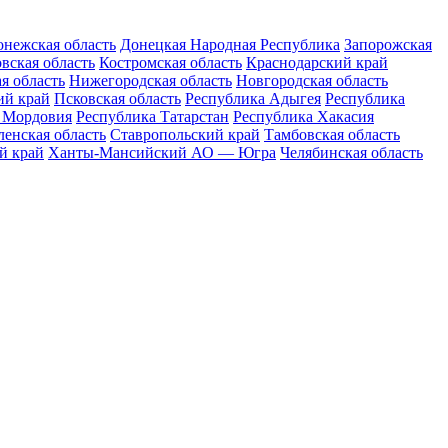
нежская область
Донецкая Народная Республика
Запорожская
вская область
Костромская область
Краснодарский край
я область
Нижегородская область
Новгородская область
ий край
Псковская область
Республика Адыгея
Республика
 Мордовия
Республика Татарстан
Республика Хакасия
енская область
Ставропольский край
Тамбовская область
й край
Ханты-Мансийский АО — Югра
Челябинская область