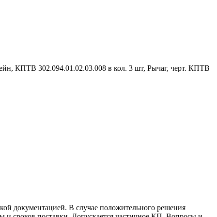
йн, КПТВ 302.094.01.02.03.008 в кол. 3 шт, Рычаг, черт. КПТВ
ской документацией. В случае положительного решения
ты и сроков поставки. Допускается частичное КП. Вопросы и