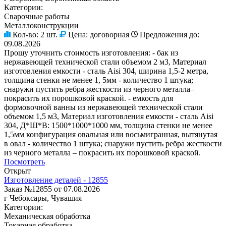
Категории:
Сварочные работы
Металлоконструкции
Кол-во:
2 шт.
Цена:
договорная
Предложения до:
09.08.2026
Прошу уточнить стоимость изготовления: - бак из
нержавеющей технической стали объемом 2 м3, Материал
изготовления емкости - сталь Aisi 304, ширина 1,5-2 метра,
толщина стенки не менее 1, 5мм - количество 1 штука;
снаружи пустить ребра жесткости из черного металла–
покрасить их порошковой краской. - емкость для
формовочной ванны из нержавеющей технической стали
объемом 1,5 м3, Материал изготовления емкости - сталь Aisi
304, Д*Ш*В: 1500*1000*1000 мм, толщина стенки не менее
1,5мм конфигурация овальная или восьмигранная, вытянутая
в овал - количество 1 штука; снаружи пустить ребра жесткости
из черного металла – покрасить их порошковой краской.
Посмотреть
Открыт
Изготовление деталей - 12855
Заказ №12855 от 07.08.2026
г Чебоксары, Чувашия
Категории:
Механическая обработка
Токарная обработка