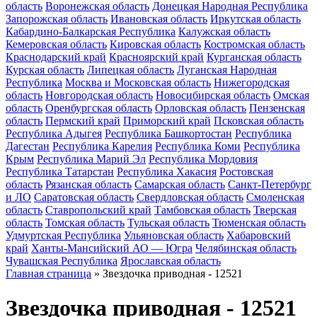
область
Воронежская область
Донецкая Народная Республика
Запорожская область
Ивановская область
Иркутская область
Кабардино-Балкарская Республика
Калужская область
Кемеровская область
Кировская область
Костромская область
Краснодарский край
Красноярский край
Курганская область
Курская область
Липецкая область
Луганская Народная
Республика
Москва и Московская область
Нижегородская
область
Новгородская область
Новосибирская область
Омская
область
Оренбургская область
Орловская область
Пензенская
область
Пермский край
Приморский край
Псковская область
Республика Адыгея
Республика Башкортостан
Республика
Дагестан
Республика Карелия
Республика Коми
Республика
Крым
Республика Марий Эл
Республика Мордовия
Республика Татарстан
Республика Хакасия
Ростовская
область
Рязанская область
Самарская область
Санкт-Петербург
и ЛО
Саратовская область
Свердловская область
Смоленская
область
Ставропольский край
Тамбовская область
Тверская
область
Томская область
Тульская область
Тюменская область
Удмуртская Республика
Ульяновская область
Хабаровский
край
Ханты-Мансийский АО — Югра
Челябинская область
Чувашская Республика
Ярославская область
Главная страница
»
Звездочка приводная - 12521
Звездочка приводная - 12521