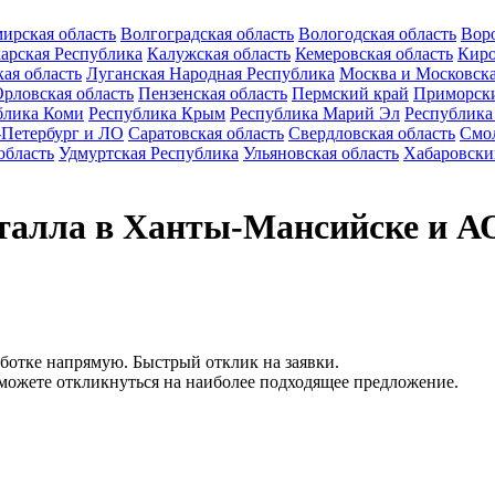
ирская область
Волгоградская область
Вологодская область
Воро
арская Республика
Калужская область
Кемеровская область
Киро
ая область
Луганская Народная Республика
Москва и Московска
рловская область
Пензенская область
Пермский край
Приморск
блика Коми
Республика Крым
Республика Марий Эл
Республика
-Петербург и ЛО
Саратовская область
Свердловская область
Смол
область
Удмуртская Республика
Ульяновская область
Хабаровски
еталла в Ханты-Мансийске и 
аботке напрямую. Быстрый отклик на заявки.
можете откликнуться на наиболее подходящее предложение.