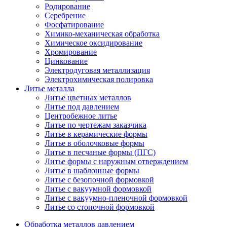
Родирование
Серебрение
Фосфатирование
Химико-механическая обработка
Химическое оксидирование
Хромирование
Цинкование
Электродуговая металлизация
Электрохимическая полировка
Литье металла
Литье цветных металлов
Литье под давлением
Центробежное литье
Литье по чертежам заказчика
Литье в керамические формы
Литье в оболочковые формы
Литье в песчаные формы (ПГС)
Литье формы с наружным отверждением
Литье в шаблонные формы
Литье с безопочной формовкой
Литье с вакуумной формовкой
Литье с вакуумно-пленочной формовкой
Литье со стопочной формовкой
Обработка металлов давлением