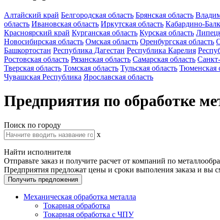
Алтайский край
Белгородская область
Брянская область
Владим
область
Ивановская область
Иркутская область
Кабардино-Балк
Красноярский край
Курганская область
Курская область
Липецк
Новосибирская область
Омская область
Оренбургская область
О
Башкортостан
Республика Дагестан
Республика Карелия
Респу
Ростовская область
Рязанская область
Самарская область
Санкт
Тверская область
Томская область
Тульская область
Тюменская 
Чувашская Республика
Ярославская область
Предприятия по обработке м
Поиск по городу
x
Найти исполнителя
Отправьте заказ и получите расчет от компаний по металлообр
Предприятия предложат цены и сроки выполения заказа и вы с
Получить предложения
Механическая обработка металла
Токарная обработка
Токарная обработка с ЧПУ