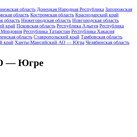
нежская область
Донецкая Народная Республика
Запорожская
вская область
Костромская область
Краснодарский край
я область
Нижегородская область
Новгородская область
ий край
Псковская область
Республика Адыгея
Республика
 Мордовия
Республика Татарстан
Республика Хакасия
енская область
Ставропольский край
Тамбовская область
й край
Ханты-Мансийский АО — Югра
Челябинская область
АО — Югре