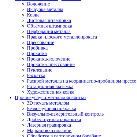
Волочение
Вырубка металла
Ковка
Листовая штамповка
Объемная штамповка
Перфорация металла
Правка плоского металлопроката
Прессование
Пробивка
Прокатка
Прокатка-волочение
Прокатка-прессование
Пуклевание
Раскатка
Раскрой металла на координатно-пробивном прессе
Ротационная вытяжка
Художественная ковка
Прочие услуги металлообработки
3D печать металлом
Безвоздушная покраска
Визуально-измерительный контроль
Дробеструйная обработка
Лазерная гравировка
Маркировка плазмой
Обработка в галтовочном барабане