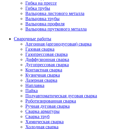
Гибка на прессе
Гибка трубы
Вальцовка листового металла
Вальцовка трубы
Вальцовка профиля
Вальцовка пруткового металла
Сварочные работы
Аргонная (аргонодуговая) сварка
Газовая сварка
Газопрессовая сварка
Диффузионная сварка
Дугопрессовая сварка
Контактная сварка
Кузнечная сварка
Лазерная сварка
Наплавка
Пайка
Полуавтоматическая дуговая сварка
Роботизированная сварка
Ручная дуговая сварка
Сварка арматуры
Сварка труб
Химическая сварка
Холодная сварка