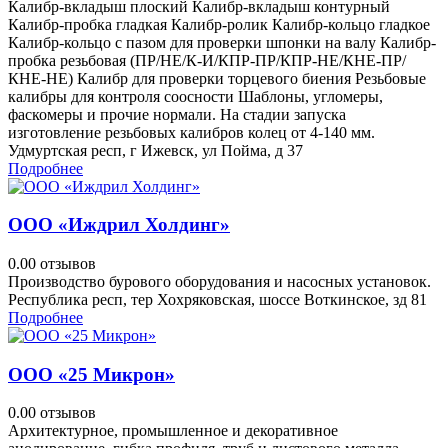
Калибр-вкладыш плоский Калибр-вкладыш контурный
Калибр-пробка гладкая Калибр-ролик Калибр-кольцо гладкое
Калибр-кольцо с пазом для проверки шпонки на валу Калибр-
пробка резьбовая (ПР/НЕ/К-И/КПР-ПР/КПР-НЕ/КНЕ-ПР/
КНЕ-НЕ) Калибр для проверки торцевого биения Резьбовые
калибры для контроля соосности Шаблоны, угломеры,
фаскомеры и прочие нормали. На стадии запуска
изготовление резьбовых калибров колец от 4-140 мм.
Удмуртская респ, г Ижевск, ул Пойма, д 37
Подробнее
ООО «Иждрил Холдинг»
0.0
0 отзывов
Производство бурового оборудования и насосных установок.
Республика респ, тер Хохряковская, шоссе Воткинское, зд 81
Подробнее
ООО «25 Микрон»
0.0
0 отзывов
Архитектурное, промышленное и декоративное