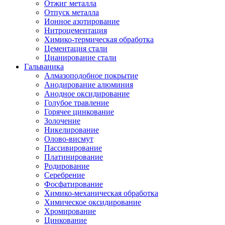
Отжиг металла
Отпуск металла
Ионное азотирование
Нитроцементация
Химико-термическая обработка
Цементация стали
Цианирование стали
Гальваника
Алмазоподобное покрытие
Анодирование алюминия
Анодное оксидирование
Голубое травление
Горячее цинкование
Золочение
Никелирование
Олово-висмут
Пассивирование
Платинирование
Родирование
Серебрение
Фосфатирование
Химико-механическая обработка
Химическое оксидирование
Хромирование
Цинкование