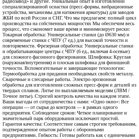
радиозавод» и другие. Уникальный опыт в изготовлении
специализированной оснастки (пресс-формы, вибрационные
устройства, механизмы для натяжения арматуры) для заводов
ЖБИ по всей России и СНГ. Что мы предлагаем: полный цикл
производства на собственных мощностях Мы обеспечим весь
процесс, что сэкономит ваше время и минимизирует риски:
Токарная обработка: Универсальные станки (до Ø630 мм) и
современные станки с ЧПУ (7 ед.) для высокой точности и
повторяемости. Фрезерная обработка: Универсальные станки
и обрабатывающие центры с ЧПУ (6 ед., включая 4-осевые)
для сложного фасонного фрезерования. Шлифовка: Круглая
(наружная/внутренняя) и плоская шлифовка для финишной
точности. Вспомогательные и завершающие технологии:
Термообработка для придания необходимых свойств металлу.
Сварочные и слесарные работы. Электро-эрозионная
обработка для изготовления сложных пресс-форм и деталей из
твердых сплавов. Литье по выплавляемым моделям (ЛВМ /
Точное литье). Строгий контроль качества на каждом этапе.
Ваши выгоды от сотрудничества с нами: «Одно окно»: Все
операции — от сырья до контроля — в рамках одного
предприятия. Соблюдение сроков: Четкое планирование и
значительный парк оборудования исключают простой.
Гарантия качества: Соответствие самым строгим требованиям,
подтвержденное опытом работы с оборонными
предприятиями. Гибкость: Готовы работать как с единичными