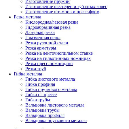
Изготовление пружин
Изготовление шестерен и зубчатых колес
Изготовление штампов и пресс-форм
Резка металла
Кислородная/газовая резка
Гидроабразивная резка
Лазерная резка
Плазменная резка
Резка рулонной стали
Резка арматуры
Резка на ленточнопильном станке
Резка на гильотинных ножницах
Резка пресс-ножницами
Резка труб
Гибка металла
Гибка листового металла
Гибка профиля
Гибка пруткового металла
Гибка на прессе
Гибка трубы
Вальцовка листового металла
Вальцовка трубы
Вальцовка профиля
Вальцовка пруткового металла