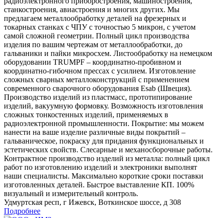
радиоэлектронного приборостроения, машиностроения,
станкостроения, авиастроения и многих других. Мы
предлагаем металлообработку деталей на фрезерных и
токарных станках с ЧПУ с точностью 5 микрон, с учетом
самой сложной геометрии. Полный цикл производства
изделия по вашим чертежам от металлообработки, до
гальваники и пайки микросхем. Листообработку на немецком
оборудовании TRUMPF – координатно-пробивном и
координатно-гибочном прессах с усилием. Изготовление
сложных сварных металлоконструкций с применением
современного сварочного оборудования Esab (Швеция).
Производство изделий из пластмасс, прототипирование
изделий, вакуумную формовку. Возможность изготовления
сложных тонкостенных изделий, применяемых в
радиоэлектронной промышленности. Покрытие: мы можем
нанести на ваше изделие различные виды покрытий –
гальваническое, покраску для придания функциональных и
эстетических свойств. Слесарные и механосборочные работы.
Контрактное производство изделий из металла: полный цикл
работ по изготовлению изделий и электроники выполнят
наши специалисты. Максимально короткие сроки поставки
изготовленных деталей. Быстрое выставление КП. 100%
визуальный и измерительный контроль.
Удмуртская респ, г Ижевск, Воткинское шоссе, д 308
Подробнее