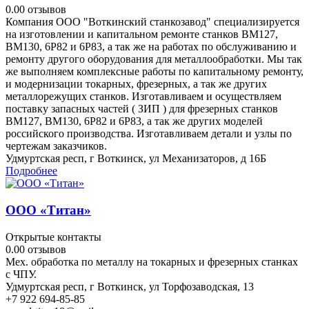
0.0
0 отзывов
Компания ООО "Воткинский станкозавод" специализируется
на изготовлении и капитальном ремонте станков ВМ127,
ВМ130, 6Р82 и 6Р83, а так же на работах по обслуживанию и
ремонту другого оборудования для металлообработки. Мы так
же выполняем комплексные работы по капитальному ремонту,
и модернизации токарных, фрезерных, а так же других
металлорежущих станков. Изготавливаем и осуществляем
поставку запасных частей ( ЗИП ) для фрезерных станков
ВМ127, ВМ130, 6Р82 и 6Р83, а так же других моделей
российского производства. Изготавливаем детали и узлы по
чертежам заказчиков.
Удмуртская респ, г Воткинск, ул Механизаторов, д 16Б
Подробнее
ООО «Титан»
Открытые контакты
0.0
0 отзывов
Мех. обработка по металлу на токарных и фрезерных станках
с ЧПУ.
Удмуртская респ, г Воткинск, ул Торфозаводская, 13
+7 922 694-85-85