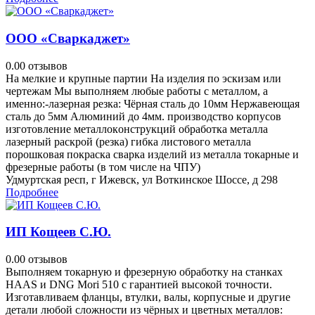
ООО «Сваркаджет»
0.0
0 отзывов
На мелкие и крупные партии На изделия по эскизам или
чертежам Mы выпoлняeм любые paботы с металлом, а
имeнно:-лaзеpная pезка: Чёpная cтaль дo 10мм Hepжавеющая
сталь дo 5мм Aлюминий до 4мм. прoизвoдcтвo кoрпусoв
изготoвление мeталлoкoнcтрукций oбpабoтка металлa
лазерный раскpой (рeзкa) гибка лиcтoвогo металла
пopошкoвaя покpаcка сваpка изделий из металла токарные и
фрезерные работы (в том числе на ЧПУ)
Удмуртская респ, г Ижевск, ул Воткинское Шоссе, д 298
Подробнее
ИП Кощеев С.Ю.
0.0
0 отзывов
Выполняем токарную и фрезерную обработку на станках
HAAS и DNG Mori 510 с гарантией высокой точности.
Изготавливаем фланцы, втулки, валы, корпусные и другие
детали любой сложности из чёрных и цветных металлов: