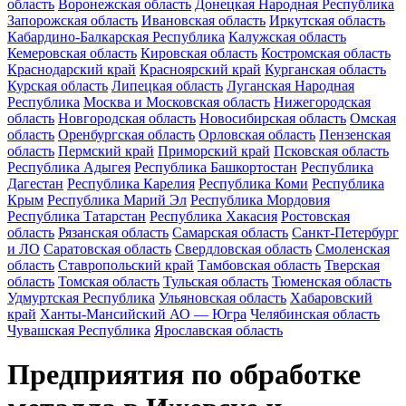
область
Воронежская область
Донецкая Народная Республика
Запорожская область
Ивановская область
Иркутская область
Кабардино-Балкарская Республика
Калужская область
Кемеровская область
Кировская область
Костромская область
Краснодарский край
Красноярский край
Курганская область
Курская область
Липецкая область
Луганская Народная
Республика
Москва и Московская область
Нижегородская
область
Новгородская область
Новосибирская область
Омская
область
Оренбургская область
Орловская область
Пензенская
область
Пермский край
Приморский край
Псковская область
Республика Адыгея
Республика Башкортостан
Республика
Дагестан
Республика Карелия
Республика Коми
Республика
Крым
Республика Марий Эл
Республика Мордовия
Республика Татарстан
Республика Хакасия
Ростовская
область
Рязанская область
Самарская область
Санкт-Петербург
и ЛО
Саратовская область
Свердловская область
Смоленская
область
Ставропольский край
Тамбовская область
Тверская
область
Томская область
Тульская область
Тюменская область
Удмуртская Республика
Ульяновская область
Хабаровский
край
Ханты-Мансийский АО — Югра
Челябинская область
Чувашская Республика
Ярославская область
Предприятия по обработке