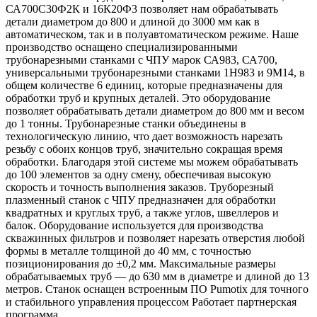
СА700С30Ф2К и 16К20Ф3 позволяет нам обрабатывать
детали диаметром до 800 и длиной до 3000 мм как в
автоматическом, так и в полуавтоматическом режиме. Наше
производство оснащено специализированными
трубонарезными станками с ЧПУ марок СА983, СА700,
универсальными трубонарезными станками 1Н983 и 9М14, в
общем количестве 6 единиц, которые предназначены для
обработки труб и крупных деталей. Это оборудование
позволяет обрабатывать детали диаметром до 800 мм и весом
до 1 тонны. Трубонарезные станки объединены в
технологическую линию, что дает возможность нарезать
резьбу с обоих концов труб, значительно сокращая время
обработки. Благодаря этой системе мы можем обрабатывать
до 100 элементов за одну смену, обеспечивая высокую
скорость и точность выполнения заказов. Труборезный
плазменный станок с ЧПУ предназначен для обработки
квадратных и круглых труб, а также углов, швеллеров и
балок. Оборудование используется для производства
скважинных фильтров и позволяет нарезать отверстия любой
формы в металле толщиной до 40 мм, с точностью
позиционирования до ±0,2 мм. Максимальные размеры
обрабатываемых труб — до 630 мм в диаметре и длиной до 13
метров. Станок оснащен встроенным ПО Pumotix для точного
и стабильного управления процессом Работает партнерская
программа.