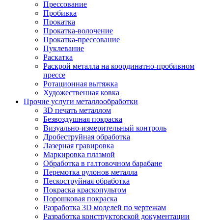
Прессование
Пробивка
Прокатка
Прокатка-волочение
Прокатка-прессование
Пуклевание
Раскатка
Раскрой металла на координатно-пробивном
прессе
Ротационная вытяжка
Художественная ковка
Прочие услуги металлообработки
3D печать металлом
Безвоздушная покраска
Визуально-измерительный контроль
Дробеструйная обработка
Лазерная гравировка
Маркировка плазмой
Обработка в галтовочном барабане
Перемотка рулонов металла
Пескоструйная обработка
Покраска краскопультом
Порошковая покраска
Разработка 3D моделей по чертежам
Разработка конструкторской документации