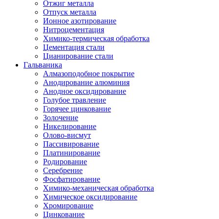
Отжиг металла
Отпуск металла
Ионное азотирование
Нитроцементация
Химико-термическая обработка
Цементация стали
Цианирование стали
Гальваника
Алмазоподобное покрытие
Анодирование алюминия
Анодное оксидирование
Голубое травление
Горячее цинкование
Золочение
Никелирование
Олово-висмут
Пассивирование
Платинирование
Родирование
Серебрение
Фосфатирование
Химико-механическая обработка
Химическое оксидирование
Хромирование
Цинкование