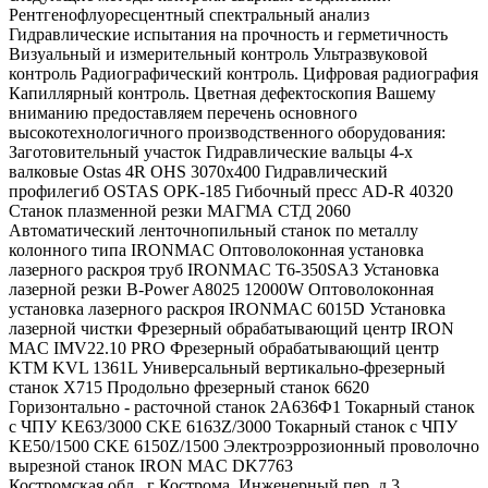
Рентгенофлуоресцентный спектральный анализ
Гидравлические испытания на прочность и герметичность
Визуальный и измерительный контроль Ультразвуковой
контроль Радиографический контроль. Цифровая радиография
Капиллярный контроль. Цветная дефектоскопия Вашему
вниманию предоставляем перечень основного
высокотехнологичного производственного оборудования:
Заготовительный участок Гидравлические вальцы 4-х
валковые Ostas 4R OHS 3070x400 Гидравлический
профилегиб OSTAS OPK-185 Гибочный пресс AD-R 40320
Станок плазменной резки МАГМА СТД 2060
Автоматический ленточнопильный станок по металлу
колонного типа IRONMAC Оптоволоконная установка
лазерного раскроя труб IRONMAC T6-350SA3 Установка
лазерной резки B-Power A8025 12000W Оптоволоконная
установка лазерного раскроя IRONMAC 6015D Установка
лазерной чистки Фрезерный обрабатывающий центр IRON
MAC IMV22.10 PRO Фрезерный обрабатывающий центр
KTM KVL 1361L Универсальный вертикально-фрезерный
станок Х715 Продольно фрезерный станок 6620
Горизонтально - расточной станок 2А636Ф1 Токарный станок
с ЧПУ KE63/3000 CKE 6163Z/3000 Токарный станок с ЧПУ
KE50/1500 CKE 6150Z/1500 Электроэррозионный проволочно
вырезной станок IRON MAC DK7763
Костромская обл., г Кострома, Инженерный пер, д 3