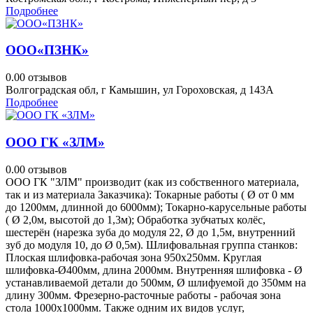
Подробнее
ООО«ПЗНК»
0.0
0 отзывов
Волгоградская обл, г Камышин, ул Гороховская, д 143А
Подробнее
ООО ГК «ЗЛМ»
0.0
0 отзывов
ООО ГК "ЗЛМ" производит (как из собственного материала,
так и из материала Заказчика): Токарные работы ( Ø от 0 мм
до 1200мм, длинной до 6000мм); Токарно-карусельные работы
( Ø 2,0м, высотой до 1,3м); Обработка зубчатых колёс,
шестерён (нарезка зуба до модуля 22, Ø до 1,5м, внутренний
зуб до модуля 10, до Ø 0,5м). Шлифовальная группа станков:
Плоская шлифовка-рабочая зона 950х250мм. Круглая
шлифовка-Ø400мм, длина 2000мм. Внутренняя шлифовка - Ø
устанавливаемой детали до 500мм, Ø шлифуемой до 350мм на
длину 300мм. Фрезерно-расточные работы - рабочая зона
стола 1000х1000мм. Также одним их видов услуг,