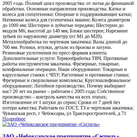
2005 года. Полный цикл производства: от литья до финишной
обработки. Основные направления производства. Катки и
колеса для спецтехники: Опорные и поддерживающие катки;
Натяжные колеса для гусеничных машин; Колеса диаметром
до 1000 мм; Шестерни и зубчатые передачи; Шестерни до
модуля М6, высотой до 140 мм; Блоки шестерен; Нарезание
зубьев по наружному диаметру (от М1 до М20).
Металлообработка по чертежам заказчика: Валы длиной до
700 мм. Ролики, втулки, детали из бронзы и латуни.
Резиновые уплотнения по пресс-формам клиента.
Дополнительные услуги: Термообработка ТВЧ. Протяжные
работы инструментом заказчика. Фрезерные, токарные,
шлифовальные операции. Наше оборудование: Токарные и
карусельные станки с ЧПУ; Расточные и протяжные станки;
Фрезерные и сверлильные комплексы; Круглошлифовальное
оборудование; Литейное производство. Почему выбирают
нас? 20 лет на рынке – работаем с 2005 года; Собственное
производство – контроль качества на всех этапах;
Изготовление от 1 штуки до серии; Сроки от 7 дней без
потери качества; Работаем по ГОСТ, ТЗ и чертежам заказчика;
Чувашская респ, г Чебоксары, ул Тракторостроителей, д 71
Подробнее
ЗАО «Чебоксарское предприятие «Сеспель»