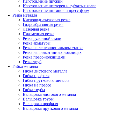
Изготовление пружин
Изготовление шестерен и зубчатых колес
Изготовление штампов и пресс-форм
Резка металла
Кислородная/газовая резка
Гидроабразивная резка
Лазерная резка
Плазменная резка
Резка рулонной стали
Резка арматуры
Резка на ленточнопильном станке
Резка на гильотинных ножницах
Резка пресс-ножницами
Резка труб
Гибка металла
Гибка листового металла
Гибка профиля
Гибка пруткового металла
Гибка на прессе
Гибка трубы
Вальцовка листового металла
Вальцовка трубы
Вальцовка профиля
Вальцовка пруткового металла