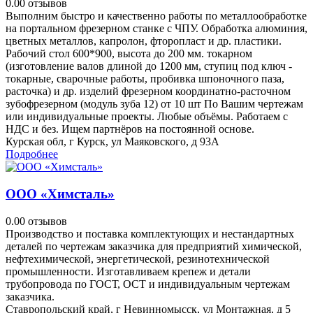
0.0
0 отзывов
Выполним быстро и качественно работы по металлообработке
на портальном фрезерном станке с ЧПУ. Обработка алюминия,
цветных металлов, капролон, фторопласт и др. пластики.
Рабочий стол 600*900, высота до 200 мм. токарном
(изготовление валов длиной до 1200 мм, ступиц под ключ -
токарные, сварочные работы, пробивка шпоночного паза,
расточка) и др. изделий фрезерном координатно-расточном
зубофрезерном (модуль зуба 12) от 10 шт По Вашим чертежам
или индивидуальные проекты. Любые объёмы. Работаем с
НДС и без. Ищем партнёров на постоянной основе.
Курская обл, г Курск, ул Маяковского, д 93А
Подробнее
ООО «Химсталь»
0.0
0 отзывов
Производство и поставка комплектующих и нестандартных
деталей по чертежам заказчика для предприятий химической,
нефтехимической, энергетической, резинотехнической
промышленности. Изготавливаем крепеж и детали
трубопровода по ГОСТ, ОСТ и индивидуальным чертежам
заказчика.
Ставропольский край, г Невинномысск, ул Монтажная, д 5