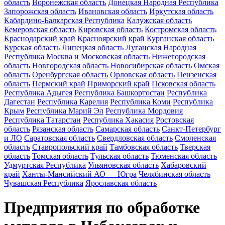
область
Воронежская область
Донецкая Народная Республика
Запорожская область
Ивановская область
Иркутская область
Кабардино-Балкарская Республика
Калужская область
Кемеровская область
Кировская область
Костромская область
Краснодарский край
Красноярский край
Курганская область
Курская область
Липецкая область
Луганская Народная
Республика
Москва и Московская область
Нижегородская
область
Новгородская область
Новосибирская область
Омская
область
Оренбургская область
Орловская область
Пензенская
область
Пермский край
Приморский край
Псковская область
Республика Адыгея
Республика Башкортостан
Республика
Дагестан
Республика Карелия
Республика Коми
Республика
Крым
Республика Марий Эл
Республика Мордовия
Республика Татарстан
Республика Хакасия
Ростовская
область
Рязанская область
Самарская область
Санкт-Петербург
и ЛО
Саратовская область
Свердловская область
Смоленская
область
Ставропольский край
Тамбовская область
Тверская
область
Томская область
Тульская область
Тюменская область
Удмуртская Республика
Ульяновская область
Хабаровский
край
Ханты-Мансийский АО — Югра
Челябинская область
Чувашская Республика
Ярославская область
Предприятия по обработке