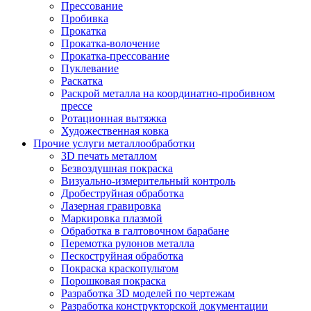
Прессование
Пробивка
Прокатка
Прокатка-волочение
Прокатка-прессование
Пуклевание
Раскатка
Раскрой металла на координатно-пробивном
прессе
Ротационная вытяжка
Художественная ковка
Прочие услуги металлообработки
3D печать металлом
Безвоздушная покраска
Визуально-измерительный контроль
Дробеструйная обработка
Лазерная гравировка
Маркировка плазмой
Обработка в галтовочном барабане
Перемотка рулонов металла
Пескоструйная обработка
Покраска краскопультом
Порошковая покраска
Разработка 3D моделей по чертежам
Разработка конструкторской документации