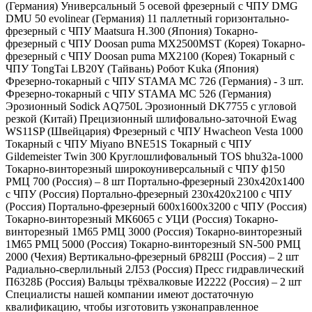
(Германия) Универсальный 5 осевой фрезерный с ЧПУ DMG
DMU 50 evolinear (Германия) 11 паллетный горизонтально-
фрезерный с ЧПУ Maatsura H.300 (Япония) Токарно-
фрезерный с ЧПУ Doosan puma MX2500MST (Корея) Токарно-
фрезерный с ЧПУ Doosan puma MX2100 (Корея) Токарный с
ЧПУ TongTai LB20Y (Тайвань) Робот Kuka (Япония)
Фрезерно-токарный с ЧПУ STAMA MC 726 (Германия) - 3 шт.
Фрезерно-токарный с ЧПУ STAMA MC 526 (Германия)
Эрозионный Sodick AQ750L Эрозионный DK7755 с угловой
резкой (Китай) Прецизионный шлифовально-заточной Ewag
WS11SP (Швейцария) Фрезерный с ЧПУ Hwacheon Vesta 1000
Токарный с ЧПУ Miyano BNE51S Токарный с ЧПУ
Gildemeister Twin 300 Круглошлифовальный TOS bhu32a-1000
Токарно-винторезный широкоуниверсальный с ЧПУ ф150
РМЦ 700 (Россия) – 8 шт Портально-фрезерный 230х420х1400
с ЧПУ (Россия) Портально-фрезерный 230х420х2100 с ЧПУ
(Россия) Портально-фрезерный 600х1600х3200 с ЧПУ (Россия)
Токарно-винторезный МК6065 с УЦИ (Россия) Токарно-
винторезный 1М65 РМЦ 3000 (Россия) Токарно-винторезный
1М65 РМЦ 5000 (Россия) Токарно-винторезный SN-500 РМЦ
2000 (Чехия) Вертикально-фрезерный 6Р82Ш (Россия) – 2 шт
Радиально-сверлильный 2Л53 (Россия) Пресс гидравлический
П6328Б (Россия) Вальцы трёхвалковые И2222 (Россия) – 2 шт
Специалисты нашей компании имеют достаточную
квалификацию, чтобы изготовить узконаправленное