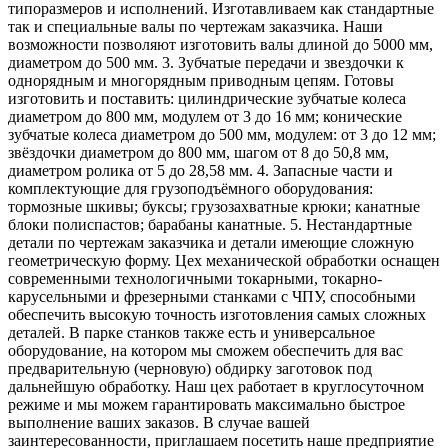
типоразмеров и исполнений. Изготавливаем как стандартные
так и специальные валы по чертежам заказчика. Наши
возможности позволяют изготовить валы длиной до 5000 мм,
диаметром до 500 мм. 3. Зубчатые передачи и звездочки к
однорядным и многорядным приводным цепям. Готовы
изготовить и поставить: цилиндрические зубчатые колеса
диаметром до 800 мм, модулем от 3 до 16 мм; конические
зубчатые колеса диаметром до 500 мм, модулем: от 3 до 12 мм;
звёздочки диаметром до 800 мм, шагом от 8 до 50,8 мм,
диаметром ролика от 5 до 28,58 мм. 4. Запасные части и
комплектующие для грузоподъёмного оборудования:
тормозные шкивы; буксы; грузозахватные крюки; канатные
блоки полиспастов; барабаны канатные. 5. Нестандартные
детали по чертежам заказчика и детали имеющие сложную
геометрическую форму. Цех механической обработки оснащен
современными технологичными токарными, токарно-
карусельными и фрезерными станками с ЧПУ, способными
обеспечить высокую точность изготовления самых сложных
деталей. В парке станков также есть и универсальное
оборудование, на котором мы сможем обеспечить для вас
предварительную (черновую) обдирку заготовок под
дальнейшую обработку. Наш цех работает в круглосуточном
режиме и мы можем гарантировать максимально быстрое
выполнение ваших заказов. В случае вашей
заинтересованности, приглашаем посетить наше предприятие