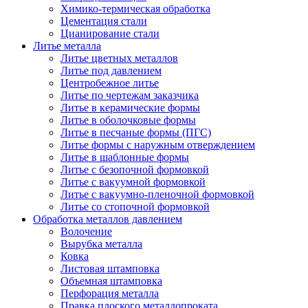
Химико-термическая обработка
Цементация стали
Цианирование стали
Литье металла
Литье цветных металлов
Литье под давлением
Центробежное литье
Литье по чертежам заказчика
Литье в керамические формы
Литье в оболочковые формы
Литье в песчаные формы (ПГС)
Литье формы с наружным отверждением
Литье в шаблонные формы
Литье с безопочной формовкой
Литье с вакуумной формовкой
Литье с вакуумно-пленочной формовкой
Литье со стопочной формовкой
Обработка металлов давлением
Волочение
Вырубка металла
Ковка
Листовая штамповка
Объемная штамповка
Перфорация металла
Правка плоского металлопроката