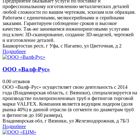
Предприятие оказывает услуги по поставке и
профессиональному изготовлению металлических деталей
любой сложности по вашим чертежам, эскизам или образцам.
Работаем с единичными, мелкосерийными и серийными
заказами. Гарантируем соблюдение сроков и высокое
качество. Так-же занимаемся инжиниринговыми услугами
под ключ: 3D-сканирование, создание 3D-моделей, чертежей
и изготовление деталей.
Башкортостан респ, г Уфа, с Нагаево, ул Цветочная, д 2
Подробнее
ООО «Валф-Рус»
0.0
0 отзывов
ООО «Валф–Рус» осуществляет свою деятельность с 2014
года (Владимирская область, г. Вязники), специализируется на
производстве полипропиленовых труб и фитингов торговой
марки VALFEX. Компания является ведущим лидером (доля
рынка 40%) в данной отрасли (в сегменте по диаметрам труб
и фитингов до 160 размера),
Владимирская обл, г Вязники, ул Железнодорожная, д 7Б/3
Подробнее