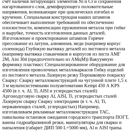
счёт наличия легирующих элементов Ni и Cr и сохранения
нагартованного слоя, демпфирующего положительные
напряжения, возникающие при циклических изгибах и
кручении. Специальная конструкция наших штампов
обеспечивает выполнение требований по обеспечению
плоскостности, компенсации пружинения металла при гибке
и вырубке, точность изготовления данных деталей.
Изготовление и проектирование штампов Горячее
прессование из латуни, алюминия, меди (например корпус
соленоида) Глубокую вытяжку деталей из листового металла
(например вытяжка стаканчиков и корпусов из листа АМГ
2М, Aisi 304 (предпочтительно из АМцМ)) Вакуумную
формовку пластмасс Специализированное оборудование для
изготовления проволочных металлокаркасов Гибку изделий
из листового металла Лазерную резку Порошковую покраску
Сварку: Сварку металлоконструкций на чугунной плите 1,5 х
3 м мультисистемными полуавтоматами Kempi 450 А KPS
4500 (в т. ч. Al, Ti, AISI и углеродистых сталей)
Аргонодуговую сварку Al, AISI, Ti, углеродистых сталей
Лазерную сварку Сварку электродами (в т. ч. Al, Ti,
нержавеющих сталей, углеродистых) Например,
изготавливаем рекламные металлоконструкции ТАС,
павильоны остановок ожидания городского транспорта ПОГТ,
ванны гидроабразивной резки, манипуляторы для сварки и
напыления (габарит ДИП 500 L=5000 мм), Al и AISI трапы.