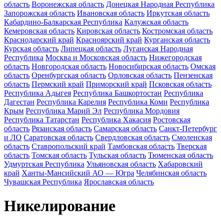
область
Воронежская область
Донецкая Народная Республика
Запорожская область
Ивановская область
Иркутская область
Кабардино-Балкарская Республика
Калужская область
Кемеровская область
Кировская область
Костромская область
Краснодарский край
Красноярский край
Курганская область
Курская область
Липецкая область
Луганская Народная
Республика
Москва и Московская область
Нижегородская
область
Новгородская область
Новосибирская область
Омская
область
Оренбургская область
Орловская область
Пензенская
область
Пермский край
Приморский край
Псковская область
Республика Адыгея
Республика Башкортостан
Республика
Дагестан
Республика Карелия
Республика Коми
Республика
Крым
Республика Марий Эл
Республика Мордовия
Республика Татарстан
Республика Хакасия
Ростовская
область
Рязанская область
Самарская область
Санкт-Петербург
и ЛО
Саратовская область
Свердловская область
Смоленская
область
Ставропольский край
Тамбовская область
Тверская
область
Томская область
Тульская область
Тюменская область
Удмуртская Республика
Ульяновская область
Хабаровский
край
Ханты-Мансийский АО — Югра
Челябинская область
Чувашская Республика
Ярославская область
Никелирование