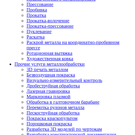
Прессование
Пробивка
Прокатка
Прокатка-волочение
Прокатка-прессование
Пуклевание
Раскатка
Раскрой металла на координатно-пробивном
прессе
Ротационная вытяжка
Художественная ковка
Прочие услуги металлообработки
3D печать металлом
Безвоздушная покраска
Визуально-измерительный контроль
Дробеструйная обработка
Лазерная гравировка
Маркировка плазмой
Обработка в галтовочном барабане
Перемотка рулонов металла
Пескоструйная обработка
Покраска краскопультом
Порошковая покраска
Разработка 3D моделей по чертежам
Разработка конструкторской документации