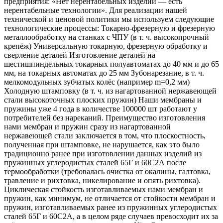
предприятия: «Нет нерентабельных изделий — есть
нерентабельные технологии». Для реализации нашей
технической и ценовой политики мы используем следующие
технологические процессы: Токарно-фрезерную и фрезерную
металлообработку на станках с ЧПУ (в т. ч. высокопрочный
крепёж) Универсальную токарную, фрезерную обработку и
сверление деталей Изготовление деталей на
шестишпиндельных токарных полуавтоматах до 40 мм и до 65
мм, на токарных автоматах до 25 мм Зубонарезание, в т. ч.
мелкомодульных зубчатых колёс (например m=0,2 мм)
Холодную штамповку (в т. ч. из нагартованной нержавеющей
стали высокоточных плоских пружин) Наши мембраны и
пружины уже 4 года в количестве 100000 шт работают у
потребителей без нареканий. Преимущество изготовления
нами мембран и пружин сразу из нагартованной
нержавеющей стали заключается в том, что плоскостность,
полученная при штамповке, не нарушается, как это было
традиционно ранее при изготовлении данных изделий из
пружинных углеродистых сталей 65Г и 60С2А после
термообработки (требовалась очистка от окалины, галтовка,
травление и рихтовка, никелирование и опять рихтовка).
Циклическая стойкость изготавливаемых нами мембран и
пружин, как минимум, не отличается от стойкости мембран и
пружин, изготавливаемых ранее из пружинных углеродистых
сталей 65Г и 60С2А, а в целом ряде случаев превосходит их за