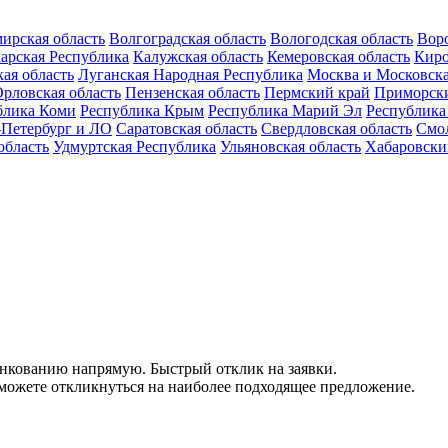
ирская область
Волгоградская область
Вологодская область
Воро
арская Республика
Калужская область
Кемеровская область
Киро
ая область
Луганская Народная Республика
Москва и Московска
рловская область
Пензенская область
Пермский край
Приморск
блика Коми
Республика Крым
Республика Марий Эл
Республика
-Петербург и ЛО
Саратовская область
Свердловская область
Смол
область
Удмуртская Республика
Ульяновская область
Хабаровски
цинкованию напрямую. Быстрый отклик на заявки.
можете откликнуться на наиболее подходящее предложение.