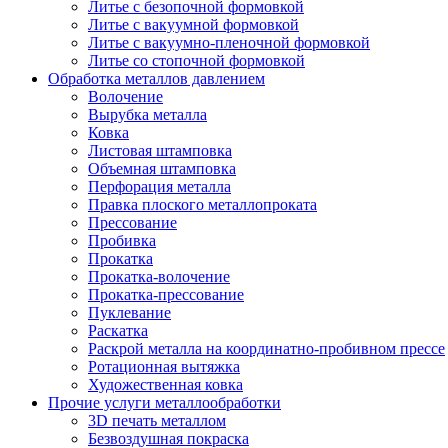
Литье с безопочной формовкой
Литье с вакуумной формовкой
Литье с вакуумно-пленочной формовкой
Литье со стопочной формовкой
Обработка металлов давлением
Волочение
Вырубка металла
Ковка
Листовая штамповка
Объемная штамповка
Перфорация металла
Правка плоского металлопроката
Прессование
Пробивка
Прокатка
Прокатка-волочение
Прокатка-прессование
Пуклевание
Раскатка
Раскрой металла на координатно-пробивном прессе
Ротационная вытяжка
Художественная ковка
Прочие услуги металлообработки
3D печать металлом
Безвоздушная покраска