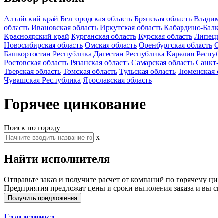
Алтайский край
Белгородская область
Брянская область
Владим
область
Ивановская область
Иркутская область
Кабардино-Балк
Красноярский край
Курганская область
Курская область
Липецк
Новосибирская область
Омская область
Оренбургская область
О
Башкортостан
Республика Дагестан
Республика Карелия
Респу
Ростовская область
Рязанская область
Самарская область
Санкт
Тверская область
Томская область
Тульская область
Тюменская 
Чувашская Республика
Ярославская область
Горячее цинкование
Поиск по городу
x
Найти исполнителя
Отправьте заказ и получите расчет от компаний по горячему 
Предприятия предложат цены и сроки выполения заказа и вы с
Получить предложения
Гальваника