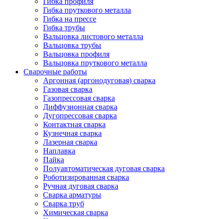
Гибка профиля
Гибка пруткового металла
Гибка на прессе
Гибка трубы
Вальцовка листового металла
Вальцовка трубы
Вальцовка профиля
Вальцовка пруткового металла
Сварочные работы
Аргонная (аргонодуговая) сварка
Газовая сварка
Газопрессовая сварка
Диффузионная сварка
Дугопрессовая сварка
Контактная сварка
Кузнечная сварка
Лазерная сварка
Наплавка
Пайка
Полуавтоматическая дуговая сварка
Роботизированная сварка
Ручная дуговая сварка
Сварка арматуры
Сварка труб
Химическая сварка