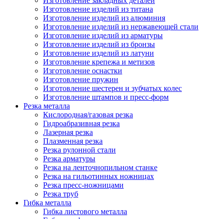
Изготовление закладных деталей
Изготовление изделий из титана
Изготовление изделий из алюминия
Изготовление изделий из нержавеющей стали
Изготовление изделий из арматуры
Изготовление изделий из бронзы
Изготовление изделий из латуни
Изготовление крепежа и метизов
Изготовление оснастки
Изготовление пружин
Изготовление шестерен и зубчатых колес
Изготовление штампов и пресс-форм
Резка металла
Кислородная/газовая резка
Гидроабразивная резка
Лазерная резка
Плазменная резка
Резка рулонной стали
Резка арматуры
Резка на ленточнопильном станке
Резка на гильотинных ножницах
Резка пресс-ножницами
Резка труб
Гибка металла
Гибка листового металла