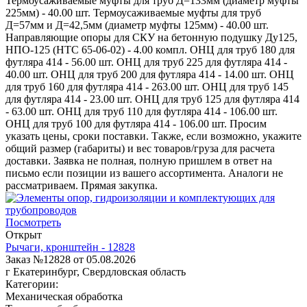
Термоусаживаемые муфты для труб Д=133мм (диаметр муфты
225мм) - 40.00 шт. Термоусаживаемые муфты для труб
Д=57мм и Д=42,5мм (диаметр муфты 125мм) - 40.00 шт.
Направляющие опоры для СКУ на бетонную подушку Ду125,
НПО-125 (НТС 65-06-02) - 4.00 компл. ОНЦ для труб 180 для
футляра 414 - 56.00 шт. ОНЦ для труб 225 для футляра 414 -
40.00 шт. ОНЦ для труб 200 для футляра 414 - 14.00 шт. ОНЦ
для труб 160 для футляра 414 - 263.00 шт. ОНЦ для труб 145
для футляра 414 - 23.00 шт. ОНЦ для труб 125 для футляра 414
- 63.00 шт. ОНЦ для труб 110 для футляра 414 - 106.00 шт.
ОНЦ для труб 100 для футляра 414 - 106.00 шт. Просим
указать цены, сроки поставки. Также, если возможно, укажите
общий размер (габариты) и вес товаров/груза для расчета
доставки. Заявка не полная, полную пришлем в ответ на
письмо если позиции из вашего ассортимента. Аналоги не
рассматриваем. Прямая закупка.
Посмотреть
Открыт
Рычаги, кронштейн - 12828
Заказ №12828 от 05.08.2026
г Екатеринбург, Свердловская область
Категории:
Механическая обработка