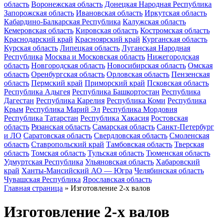
область
Воронежская область
Донецкая Народная Республика
Запорожская область
Ивановская область
Иркутская область
Кабардино-Балкарская Республика
Калужская область
Кемеровская область
Кировская область
Костромская область
Краснодарский край
Красноярский край
Курганская область
Курская область
Липецкая область
Луганская Народная
Республика
Москва и Московская область
Нижегородская
область
Новгородская область
Новосибирская область
Омская
область
Оренбургская область
Орловская область
Пензенская
область
Пермский край
Приморский край
Псковская область
Республика Адыгея
Республика Башкортостан
Республика
Дагестан
Республика Карелия
Республика Коми
Республика
Крым
Республика Марий Эл
Республика Мордовия
Республика Татарстан
Республика Хакасия
Ростовская
область
Рязанская область
Самарская область
Санкт-Петербург
и ЛО
Саратовская область
Свердловская область
Смоленская
область
Ставропольский край
Тамбовская область
Тверская
область
Томская область
Тульская область
Тюменская область
Удмуртская Республика
Ульяновская область
Хабаровский
край
Ханты-Мансийский АО — Югра
Челябинская область
Чувашская Республика
Ярославская область
Главная страница
»
Изготовление 2-х валов
Изготовление 2-х валов