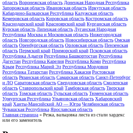
область
Воронежская область
Донецкая Народная Республика
Запорожская область
Ивановская область
Иркутская область
Кабардино-Балкарская Республика
Калужская область
Кемеровская область
Кировская область
Костромская область
Краснодарский край
Красноярский край
Курганская область
Курская область
Липецкая область
Луганская Народная
Республика
Москва и Московская область
Нижегородская
область
Новгородская область
Новосибирская область
Омская
область
Оренбургская область
Орловская область
Пензенская
область
Пермский край
Приморский край
Псковская область
Республика Адыгея
Республика Башкортостан
Республика
Дагестан
Республика Карелия
Республика Коми
Республика
Крым
Республика Марий Эл
Республика Мордовия
Республика Татарстан
Республика Хакасия
Ростовская
область
Рязанская область
Самарская область
Санкт-Петербург
и ЛО
Саратовская область
Свердловская область
Смоленская
область
Ставропольский край
Тамбовская область
Тверская
область
Томская область
Тульская область
Тюменская область
Удмуртская Республика
Ульяновская область
Хабаровский
край
Ханты-Мансийский АО — Югра
Челябинская область
Чувашская Республика
Ярославская область
Главная страница
»
Резка, вальцовка листа из стали хардекс
или его заменитель