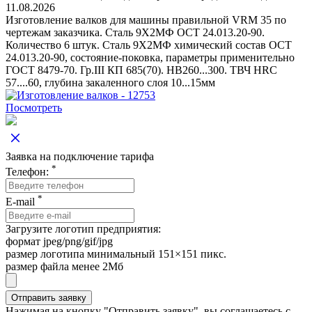
11.08.2026
Изготовление валков для машины правильной VRM 35 по
чертежам заказчика. Сталь 9Х2МФ ОСТ 24.013.20-90.
Количество 6 штук. Сталь 9Х2МФ химический состав ОСТ
24.013.20-90, состояние-поковка, параметры применительно
ГОСТ 8479-70. Гр.III КП 685(70). НВ260...300. ТВЧ НRC
57....60, глубина закаленного слоя 10...15мм
Посмотреть
Заявка на подключение тарифа
*
Телефон:
*
E-mail
Загрузите логотип предприятия:
формат jpeg/png/gif/jpg
размер логотипа минимальный 151×151 пикс.
размер файла менее 2Мб
Нажимая на кнопку "Отправить заявку", вы соглашаетесь с