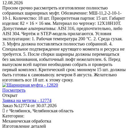
12.08.2026
Просим срочно рассмотреть изготовление полностью
собранных шарнирных муфт. Обозначение: МШ-11,2-2-10-1-
10-1. Количество: 18 шт. Приоритетная партия: 15 шт. Габарит
изделия: 82 × 16 × 16 мм. Материал по чертежу: 12Х18Н10Т.
Допустимые альтернативы: AISI 316, предпочтительно, либо
AISI 304. Чертёж и STEP-модель прилагаются. Условия
эксплуатации: 1. Рабочая температура 200 °C. 2. Среда сухая.
3. Муфта должна поставляться полностью собранной. 4.
Специальное подтверждение крутящего момента и ресурса не
требуется. 5. После сборки шарниры должны перемещаться
без заклинивания, избыточный люфт нежелателен. 6. Перед
выпуском всей партии необходимо собрать и проверить
первый комплект. Критический срок: минимум 15 шт. должны
быть готовы к самовывозу. вечером 8 августа. Желательно
изготовить все 18 шт. к этому сроку.
Посмотреть
Открыт
Заявка на метизы - 12774
Заказ №12774 от 30.07.2026
г Челябинск, Челябинская область
Категории:
Механическая обработка
Изготовление деталей