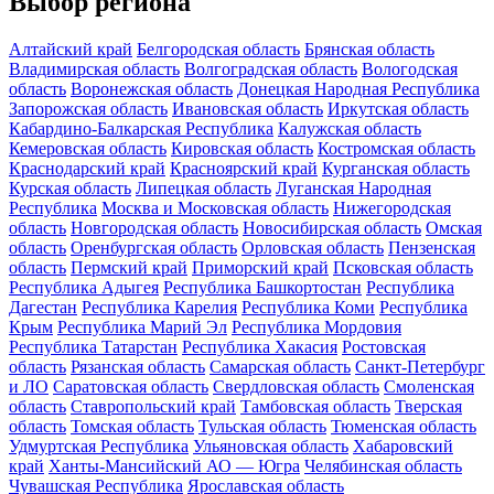
Выбор региона
Алтайский край
Белгородская область
Брянская область
Владимирская область
Волгоградская область
Вологодская
область
Воронежская область
Донецкая Народная Республика
Запорожская область
Ивановская область
Иркутская область
Кабардино-Балкарская Республика
Калужская область
Кемеровская область
Кировская область
Костромская область
Краснодарский край
Красноярский край
Курганская область
Курская область
Липецкая область
Луганская Народная
Республика
Москва и Московская область
Нижегородская
область
Новгородская область
Новосибирская область
Омская
область
Оренбургская область
Орловская область
Пензенская
область
Пермский край
Приморский край
Псковская область
Республика Адыгея
Республика Башкортостан
Республика
Дагестан
Республика Карелия
Республика Коми
Республика
Крым
Республика Марий Эл
Республика Мордовия
Республика Татарстан
Республика Хакасия
Ростовская
область
Рязанская область
Самарская область
Санкт-Петербург
и ЛО
Саратовская область
Свердловская область
Смоленская
область
Ставропольский край
Тамбовская область
Тверская
область
Томская область
Тульская область
Тюменская область
Удмуртская Республика
Ульяновская область
Хабаровский
край
Ханты-Мансийский АО — Югра
Челябинская область
Чувашская Республика
Ярославская область