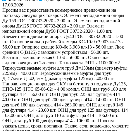
17.08.2026
Просим вас предоставить коммерческое предложение на
поставку следующих товаров: Элемент неподвижной опоры
Ду 159 ГОСТ 30732-2020 - 2.00 шт. Элемент неподвижной
опоры Ду125 ГОСТ 30732-2020 - 2.00 шт. Элемент
неподвижной опоры Ду50 ГОСТ 30732-2020 - 1.00 шт.
Элемент неподвижной опоры Ду40 ГОСТ 30732-2020 - 1.00
шт. Стеновое кольцо рабочей камеры КС-10-9 с3.903 кл-13 -
56.00 шт. Опорное кольцо КО-6с 3.903 кл-13 - 56.00 шт. Люк
средний С(В125) с замковым устройством - 56.00 шт.
Лестница металлическая C1-04 - 56.00 шт. Оклеечная
гидроизоляция из 2-х слоев Техноэласта ЭПП - 1100.00 м2.
Термоусаживаемые муфты для труб Д=133мм (диаметр муфты
225мм) - 40.00 шт. Термоусаживаемые муфты для труб
Д=57мм и Д=42,5мм (диаметр муфты 125мм) - 40.00 шт.
Направляющие опоры для СКУ на бетонную подушку Ду125,
НПО-125 (НТС 65-06-02) - 4.00 компл. ОНЦ для труб 180 для
футляра 414 - 56.00 шт. ОНЦ для труб 225 для футляра 414 -
40.00 шт. ОНЦ для труб 200 для футляра 414 - 14.00 шт. ОНЦ
для труб 160 для футляра 414 - 263.00 шт. ОНЦ для труб 145
для футляра 414 - 23.00 шт. ОНЦ для труб 125 для футляра 414
- 63.00 шт. ОНЦ для труб 110 для футляра 414 - 106.00 шт.
ОНЦ для труб 100 для футляра 414 - 106.00 шт. Просим
указать цены, сроки поставки. Также, если возможно, укажите