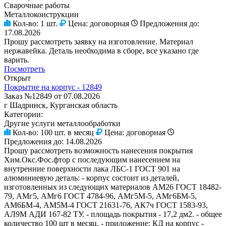
Сварочные работы
Металлоконструкции
Кол-во:
1 шт.
Цена:
договорная
Предложения до:
17.08.2026
Прошу рассмотреть заявку на изготовление. Материал
нержавейка. Деталь необходима в сборе, все указано где
варить.
Посмотреть
Открыт
Покрытие на корпус - 12849
Заказ №12849 от 07.08.2026
г Шадринск, Курганская область
Категории:
Другие услуги металлообработки
Кол-во:
100 шт. в месяц
Цена:
договорная
Предложения до:
14.08.2026
Прошу рассмотреть возможность нанесения покрытия
Хим.Окс.Фос.фтор с последующим нанесением на
внутренние поверхности лака ЛБС-1 ГОСТ 901 на
алюминиевую деталь: - корпус состоит из деталей,
изготовленных из следующих материалов АМ26 ГОСТ 18482-
79, АМг5, АМг6 ГОСТ 4784-96, АМг5М-5, АМг6БМ-5,
АМ6БМ-4, АМ5М-4 ГОСТ 21631-76, АК7ч ГОСТ 1583-93,
АЛ9М АДИ 167-82 ТУ. - площадь покрытия - 17,2 дм2. - общее
количество 100 шт в месяц. - приложение: КД на корпус -