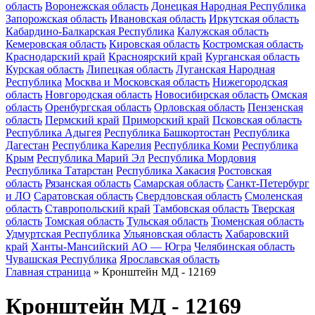
область
Воронежская область
Донецкая Народная Республика
Запорожская область
Ивановская область
Иркутская область
Кабардино-Балкарская Республика
Калужская область
Кемеровская область
Кировская область
Костромская область
Краснодарский край
Красноярский край
Курганская область
Курская область
Липецкая область
Луганская Народная
Республика
Москва и Московская область
Нижегородская
область
Новгородская область
Новосибирская область
Омская
область
Оренбургская область
Орловская область
Пензенская
область
Пермский край
Приморский край
Псковская область
Республика Адыгея
Республика Башкортостан
Республика
Дагестан
Республика Карелия
Республика Коми
Республика
Крым
Республика Марий Эл
Республика Мордовия
Республика Татарстан
Республика Хакасия
Ростовская
область
Рязанская область
Самарская область
Санкт-Петербург
и ЛО
Саратовская область
Свердловская область
Смоленская
область
Ставропольский край
Тамбовская область
Тверская
область
Томская область
Тульская область
Тюменская область
Удмуртская Республика
Ульяновская область
Хабаровский
край
Ханты-Мансийский АО — Югра
Челябинская область
Чувашская Республика
Ярославская область
Главная страница
»
Кронштейн МД - 12169
Кронштейн МД - 12169