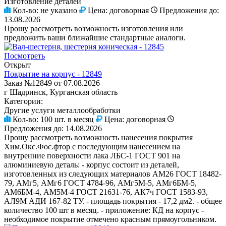
Изготовление деталей
Кол-во:
не указано
Цена:
договорная
Предложения до:
13.08.2026
Прошу рассмотреть возможность изготовления или
предложить ваши ближайшие стандартные аналоги.
Посмотреть
Открыт
Покрытие на корпус - 12849
Заказ №12849 от 07.08.2026
г Шадринск, Курганская область
Категории:
Другие услуги металлообработки
Кол-во:
100 шт. в месяц
Цена:
договорная
Предложения до:
14.08.2026
Прошу рассмотреть возможность нанесения покрытия
Хим.Окс.Фос.фтор с последующим нанесением на
внутренние поверхности лака ЛБС-1 ГОСТ 901 на
алюминиевую деталь: - корпус состоит из деталей,
изготовленных из следующих материалов АМ26 ГОСТ 18482-
79, АМг5, АМг6 ГОСТ 4784-96, АМг5М-5, АМг6БМ-5,
АМ6БМ-4, АМ5М-4 ГОСТ 21631-76, АК7ч ГОСТ 1583-93,
АЛ9М АДИ 167-82 ТУ. - площадь покрытия - 17,2 дм2. - общее
количество 100 шт в месяц. - приложение: КД на корпус -
необходимое покрытие отмечено красным прямоугольником.