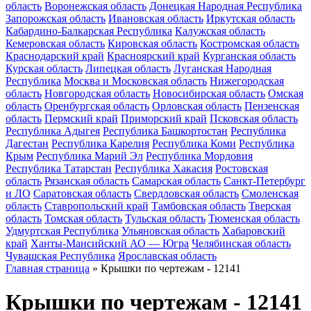
область
Воронежская область
Донецкая Народная Республика
Запорожская область
Ивановская область
Иркутская область
Кабардино-Балкарская Республика
Калужская область
Кемеровская область
Кировская область
Костромская область
Краснодарский край
Красноярский край
Курганская область
Курская область
Липецкая область
Луганская Народная
Республика
Москва и Московская область
Нижегородская
область
Новгородская область
Новосибирская область
Омская
область
Оренбургская область
Орловская область
Пензенская
область
Пермский край
Приморский край
Псковская область
Республика Адыгея
Республика Башкортостан
Республика
Дагестан
Республика Карелия
Республика Коми
Республика
Крым
Республика Марий Эл
Республика Мордовия
Республика Татарстан
Республика Хакасия
Ростовская
область
Рязанская область
Самарская область
Санкт-Петербург
и ЛО
Саратовская область
Свердловская область
Смоленская
область
Ставропольский край
Тамбовская область
Тверская
область
Томская область
Тульская область
Тюменская область
Удмуртская Республика
Ульяновская область
Хабаровский
край
Ханты-Мансийский АО — Югра
Челябинская область
Чувашская Республика
Ярославская область
Главная страница
»
Крышки по чертежам - 12141
Крышки по чертежам - 12141