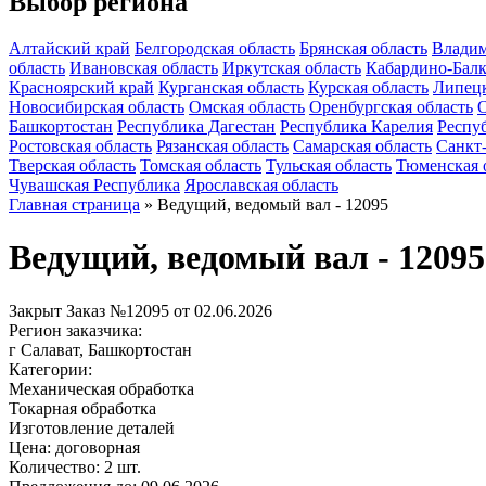
Выбор региона
Алтайский край
Белгородская область
Брянская область
Владим
область
Ивановская область
Иркутская область
Кабардино-Балк
Красноярский край
Курганская область
Курская область
Липецк
Новосибирская область
Омская область
Оренбургская область
О
Башкортостан
Республика Дагестан
Республика Карелия
Респу
Ростовская область
Рязанская область
Самарская область
Санкт
Тверская область
Томская область
Тульская область
Тюменская 
Чувашская Республика
Ярославская область
Главная страница
»
Ведущий, ведомый вал - 12095
Ведущий, ведомый вал - 12095
Закрыт
Заказ №12095 от 02.06.2026
Регион заказчика:
г Салават, Башкортостан
Категории:
Механическая обработка
Токарная обработка
Изготовление деталей
Цена:
договорная
Количество:
2 шт.