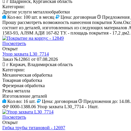
г Шадринск, Курганская область
Категории:
Другие услуги металлообработки
Кол-во:
100 шт. в месяц
Цена:
договорная
Предложения 
Прошу рассмотреть возможность нанесения покрытия Хим.Окс.
состоит из деталей, изготовленных из следующих материа
1583-93, АЛ9М АДИ 167-82 ТУ. - площадь покрытия - 17,2 дм2.
Посмотреть
Открыт
Упор захвата L30_7714
Заказ №12861 от 07.08.2026
г Киржач, Владимирская область
Категории:
Механическая обработка
Токарная обработка
Фрезерная обработка
Резка металла
Изготовление деталей
Кол-во:
16 шт.
Цена:
договорная
Предложения до:
14.08
ФР 0000-1388.06 Упор захвата L30_7714 - 16шт.
Посмотреть
Открыт
Гибка трубы титановой - 12697