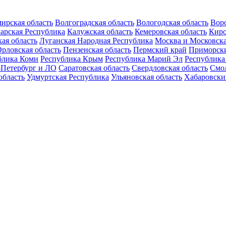
ирская область
Волгоградская область
Вологодская область
Воро
арская Республика
Калужская область
Кемеровская область
Киро
ая область
Луганская Народная Республика
Москва и Московска
рловская область
Пензенская область
Пермский край
Приморск
блика Коми
Республика Крым
Республика Марий Эл
Республика
-Петербург и ЛО
Саратовская область
Свердловская область
Смол
область
Удмуртская Республика
Ульяновская область
Хабаровски