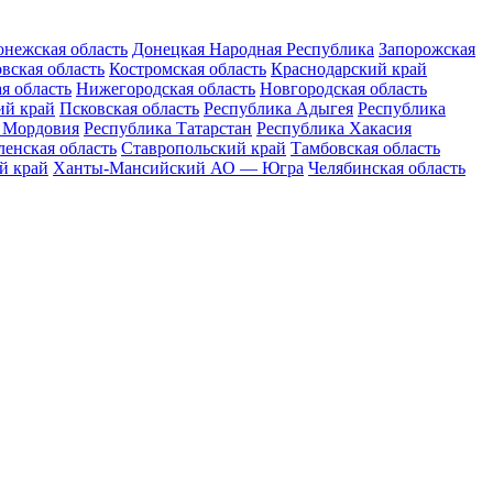
нежская область
Донецкая Народная Республика
Запорожская
вская область
Костромская область
Краснодарский край
я область
Нижегородская область
Новгородская область
ий край
Псковская область
Республика Адыгея
Республика
 Мордовия
Республика Татарстан
Республика Хакасия
енская область
Ставропольский край
Тамбовская область
й край
Ханты-Мансийский АО — Югра
Челябинская область