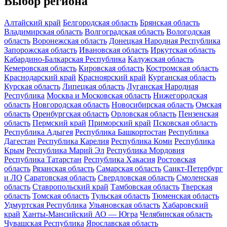
Выбор региона
Алтайский край
Белгородская область
Брянская область
Владимирская область
Волгоградская область
Вологодская
область
Воронежская область
Донецкая Народная Республика
Запорожская область
Ивановская область
Иркутская область
Кабардино-Балкарская Республика
Калужская область
Кемеровская область
Кировская область
Костромская область
Краснодарский край
Красноярский край
Курганская область
Курская область
Липецкая область
Луганская Народная
Республика
Москва и Московская область
Нижегородская
область
Новгородская область
Новосибирская область
Омская
область
Оренбургская область
Орловская область
Пензенская
область
Пермский край
Приморский край
Псковская область
Республика Адыгея
Республика Башкортостан
Республика
Дагестан
Республика Карелия
Республика Коми
Республика
Крым
Республика Марий Эл
Республика Мордовия
Республика Татарстан
Республика Хакасия
Ростовская
область
Рязанская область
Самарская область
Санкт-Петербург
и ЛО
Саратовская область
Свердловская область
Смоленская
область
Ставропольский край
Тамбовская область
Тверская
область
Томская область
Тульская область
Тюменская область
Удмуртская Республика
Ульяновская область
Хабаровский
край
Ханты-Мансийский АО — Югра
Челябинская область
Чувашская Республика
Ярославская область