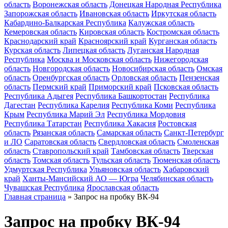
область
Воронежская область
Донецкая Народная Республика
Запорожская область
Ивановская область
Иркутская область
Кабардино-Балкарская Республика
Калужская область
Кемеровская область
Кировская область
Костромская область
Краснодарский край
Красноярский край
Курганская область
Курская область
Липецкая область
Луганская Народная
Республика
Москва и Московская область
Нижегородская
область
Новгородская область
Новосибирская область
Омская
область
Оренбургская область
Орловская область
Пензенская
область
Пермский край
Приморский край
Псковская область
Республика Адыгея
Республика Башкортостан
Республика
Дагестан
Республика Карелия
Республика Коми
Республика
Крым
Республика Марий Эл
Республика Мордовия
Республика Татарстан
Республика Хакасия
Ростовская
область
Рязанская область
Самарская область
Санкт-Петербург
и ЛО
Саратовская область
Свердловская область
Смоленская
область
Ставропольский край
Тамбовская область
Тверская
область
Томская область
Тульская область
Тюменская область
Удмуртская Республика
Ульяновская область
Хабаровский
край
Ханты-Мансийский АО — Югра
Челябинская область
Чувашская Республика
Ярославская область
Главная страница
»
Запрос на пробку ВК-94
Запрос на пробку ВК-94