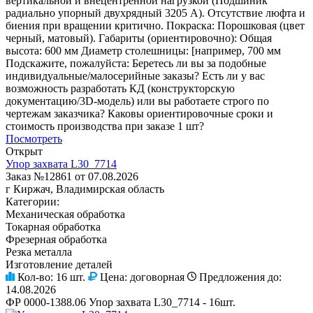
вертикальной и внецентренной нагрузкой (Подшиник
радиально упорный двухрядный 3205 А). Отсутствие люфта и
биения при вращении критично. Покраска: Порошковая (цвет
черный, матовый). Габариты (ориентировочно): Общая
высота: 600 мм Диаметр столешницы: [например, 700 мм
Подскажите, пожалуйста: Беретесь ли вы за подобные
индивидуальные/малосерийные заказы? Есть ли у вас
возможность разработать КД (конструкторскую
документацию/3D-модель) или вы работаете строго по
чертежам заказчика? Каковы ориентировочные сроки и
стоимость производства при заказе 1 шт?
Посмотреть
Открыт
Упор захвата L30_7714
Заказ №12861 от 07.08.2026
г Киржач, Владимирская область
Категории:
Механическая обработка
Токарная обработка
Фрезерная обработка
Резка металла
Изготовление деталей
Кол-во:
16 шт.
Цена:
договорная
Предложения до:
14.08.2026
ФР 0000-1388.06 Упор захвата L30_7714 - 16шт.