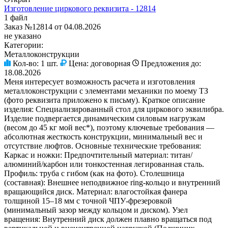
Изготовление циркового реквизита - 12814
1 файл
Заказ №12814 от 04.08.2026
не указано
Категории:
Металлоконструкции
Кол-во:
1 шт.
Цена:
договорная
Предложения до:
18.08.2026
Меня интересует возможность расчета и изготовления
металлоконструкции с элементами механики по моему ТЗ
(фото реквизита приложено к письму). Краткое описание
изделия: Специализированный стол для циркового эквилибра.
Изделие подвергается динамическим силовым нагрузкам
(весом до 45 кг мой вес*), поэтому ключевые требования —
абсолютная жесткость конструкции, минимальный вес и
отсутствие люфтов. Основные технические требования:
Каркас и ножки: Предпочтительный материал: титан/
алюминий/карбон или тонкостенная легированная сталь.
Профиль: труба с гибом (как на фото). Столешница
(составная): Внешнее неподвижное ring-кольцо и внутренний
вращающийся диск. Материал: влагостойкая фанера
толщиной 15–18 мм с точной ЧПУ-фрезеровкой
(минимальный зазор между кольцом и диском). Узел
вращения: Внутренний диск должен плавно вращаться под