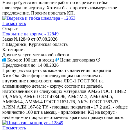
Нам требуется выполнение работ по вырезке и гибке
швеллера по чертежу. Хотели бы запросить коммерческое
предложение. Просим прислать КП.
Посмотреть
Открыт
Покрытие на корпус - 12849
Заказ №12849 от 07.08.2026
г Шадринск, Курганская область
Категории:
Другие услуги металлообработки
Кол-во:
100 шт. в месяц
Цена:
договорная
Предложения до:
14.08.2026
Прошу рассмотреть возможность нанесения покрытия
Хим.Окс.Фос.фтор с последующим нанесением на
внутренние поверхности лака ЛБС-1 ГОСТ 901 на
алюминиевую деталь: - корпус состоит из деталей,
изготовленных из следующих материалов АМ26 ГОСТ 18482-
79, АМг5, АМг6 ГОСТ 4784-96, АМг5М-5, АМг6БМ-5,
АМ6БМ-4, АМ5М-4 ГОСТ 21631-76, АК7ч ГОСТ 1583-93,
АЛ9М АДИ 167-82 ТУ. - площадь покрытия - 17,2 дм2. - общее
количество 100 шт в месяц. - приложение: КД на корпус -
необходимое покрытие отмечено красным прямоугольником.
Посмотреть