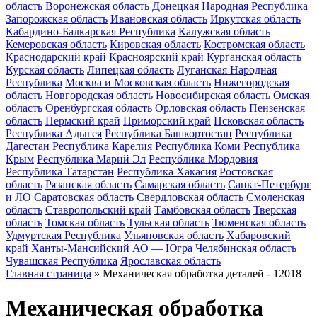
область
Воронежская область
Донецкая Народная Республика
Запорожская область
Ивановская область
Иркутская область
Кабардино-Балкарская Республика
Калужская область
Кемеровская область
Кировская область
Костромская область
Краснодарский край
Красноярский край
Курганская область
Курская область
Липецкая область
Луганская Народная
Республика
Москва и Московская область
Нижегородская
область
Новгородская область
Новосибирская область
Омская
область
Оренбургская область
Орловская область
Пензенская
область
Пермский край
Приморский край
Псковская область
Республика Адыгея
Республика Башкортостан
Республика
Дагестан
Республика Карелия
Республика Коми
Республика
Крым
Республика Марий Эл
Республика Мордовия
Республика Татарстан
Республика Хакасия
Ростовская
область
Рязанская область
Самарская область
Санкт-Петербург
и ЛО
Саратовская область
Свердловская область
Смоленская
область
Ставропольский край
Тамбовская область
Тверская
область
Томская область
Тульская область
Тюменская область
Удмуртская Республика
Ульяновская область
Хабаровский
край
Ханты-Мансийский АО — Югра
Челябинская область
Чувашская Республика
Ярославская область
Главная страница
»
Механическая обработка деталей - 12018
Механическая обработка