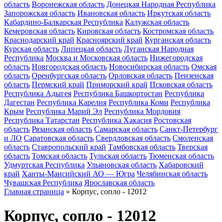
область
Воронежская область
Донецкая Народная Республика
Запорожская область
Ивановская область
Иркутская область
Кабардино-Балкарская Республика
Калужская область
Кемеровская область
Кировская область
Костромская область
Краснодарский край
Красноярский край
Курганская область
Курская область
Липецкая область
Луганская Народная
Республика
Москва и Московская область
Нижегородская
область
Новгородская область
Новосибирская область
Омская
область
Оренбургская область
Орловская область
Пензенская
область
Пермский край
Приморский край
Псковская область
Республика Адыгея
Республика Башкортостан
Республика
Дагестан
Республика Карелия
Республика Коми
Республика
Крым
Республика Марий Эл
Республика Мордовия
Республика Татарстан
Республика Хакасия
Ростовская
область
Рязанская область
Самарская область
Санкт-Петербург
и ЛО
Саратовская область
Свердловская область
Смоленская
область
Ставропольский край
Тамбовская область
Тверская
область
Томская область
Тульская область
Тюменская область
Удмуртская Республика
Ульяновская область
Хабаровский
край
Ханты-Мансийский АО — Югра
Челябинская область
Чувашская Республика
Ярославская область
Главная страница
»
Корпус, сопло - 12012
Корпус, сопло - 12012