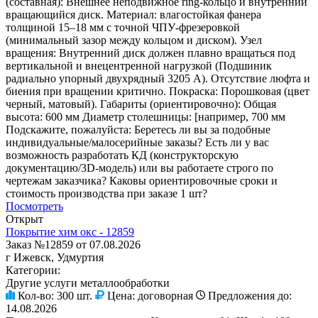
(составная): Внешнее неподвижное ring-кольцо и внутренний
вращающийся диск. Материал: влагостойкая фанера
толщиной 15–18 мм с точной ЧПУ-фрезеровкой
(минимальный зазор между кольцом и диском). Узел
вращения: Внутренний диск должен плавно вращаться под
вертикальной и внецентренной нагрузкой (Подшиник
радиально упорный двухрядный 3205 А). Отсутствие люфта и
биения при вращении критично. Покраска: Порошковая (цвет
черный, матовый). Габариты (ориентировочно): Общая
высота: 600 мм Диаметр столешницы: [например, 700 мм
Подскажите, пожалуйста: Беретесь ли вы за подобные
индивидуальные/малосерийные заказы? Есть ли у вас
возможность разработать КД (конструкторскую
документацию/3D-модель) или вы работаете строго по
чертежам заказчика? Каковы ориентировочные сроки и
стоимость производства при заказе 1 шт?
Посмотреть
Открыт
Покрытие хим окс - 12859
Заказ №12859 от 07.08.2026
г Ижевск, Удмуртия
Категории:
Другие услуги металлообработки
Кол-во:
300 шт.
Цена:
договорная
Предложения до:
14.08.2026