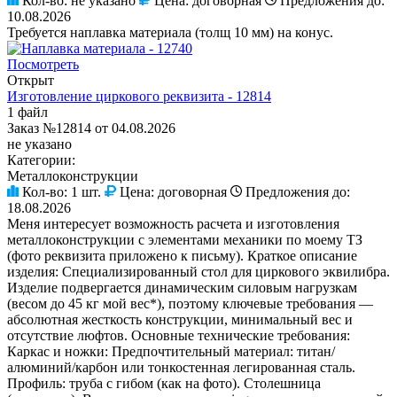
Кол-во:
не указано
Цена:
договорная
Предложения до:
10.08.2026
Требуется наплавка материала (толщ 10 мм) на конус.
Посмотреть
Открыт
Изготовление циркового реквизита - 12814
1 файл
Заказ №12814 от 04.08.2026
не указано
Категории:
Металлоконструкции
Кол-во:
1 шт.
Цена:
договорная
Предложения до:
18.08.2026
Меня интересует возможность расчета и изготовления
металлоконструкции с элементами механики по моему ТЗ
(фото реквизита приложено к письму). Краткое описание
изделия: Специализированный стол для циркового эквилибра.
Изделие подвергается динамическим силовым нагрузкам
(весом до 45 кг мой вес*), поэтому ключевые требования —
абсолютная жесткость конструкции, минимальный вес и
отсутствие люфтов. Основные технические требования:
Каркас и ножки: Предпочтительный материал: титан/
алюминий/карбон или тонкостенная легированная сталь.
Профиль: труба с гибом (как на фото). Столешница