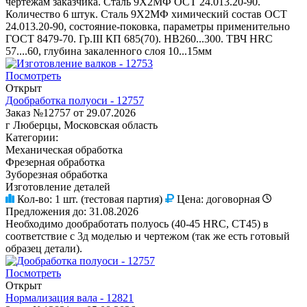
чертежам заказчика. Сталь 9Х2МФ ОСТ 24.013.20-90.
Количество 6 штук. Сталь 9Х2МФ химический состав ОСТ
24.013.20-90, состояние-поковка, параметры применительно
ГОСТ 8479-70. Гр.III КП 685(70). НВ260...300. ТВЧ НRC
57....60, глубина закаленного слоя 10...15мм
Посмотреть
Открыт
Дообработка полуоси - 12757
Заказ №12757 от 29.07.2026
г Люберцы, Московская область
Категории:
Механическая обработка
Фрезерная обработка
Зуборезная обработка
Изготовление деталей
Кол-во:
1 шт. (тестовая партия)
Цена:
договорная
Предложения до:
31.08.2026
Необходимо дообработать полуось (40-45 HRC, СТ45) в
соответствие с 3д моделью и чертежом (так же есть готовый
образец детали).
Посмотреть
Открыт
Нормализация вала - 12821