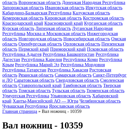
область
Воронежская область
Донецкая Народная Республика
Запорожская область
Ивановская область
Иркутская область
Кабардино-Балкарская Республика
Калужская область
Кемеровская область
Кировская область
Костромская область
Краснодарский край
Красноярский край
Курганская область
Курская область
Липецкая область
Луганская Народная
Республика
Москва и Московская область
Нижегородская
область
Новгородская область
Новосибирская область
Омская
область
Оренбургская область
Орловская область
Пензенская
область
Пермский край
Приморский край
Псковская область
Республика Адыгея
Республика Башкортостан
Республика
Дагестан
Республика Карелия
Республика Коми
Республика
Крым
Республика Марий Эл
Республика Мордовия
Республика Татарстан
Республика Хакасия
Ростовская
область
Рязанская область
Самарская область
Санкт-Петербург
и ЛО
Саратовская область
Свердловская область
Смоленская
область
Ставропольский край
Тамбовская область
Тверская
область
Томская область
Тульская область
Тюменская область
Удмуртская Республика
Ульяновская область
Хабаровский
край
Ханты-Мансийский АО — Югра
Челябинская область
Чувашская Республика
Ярославская область
Главная страница
»
Вал ножниц - 10359
Вал ножниц - 10359