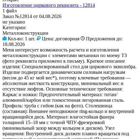
Изготовление циркового реквизита - 12814
1 файл
Заказ №12814 от 04.08.2026
не указано
Категории:
Металлоконструкции
Кол-во:
1 шт.
Цена:
договорная
Предложения до:
18.08.2026
Меня интересует возможность расчета и изготовления
металлоконструкции с элементами механики по моему ТЗ
(фото реквизита приложено к письму). Краткое описание
изделия: Специализированный стол для циркового эквилибра.
Изделие подвергается динамическим силовым нагрузкам
(весом до 45 кг мой вес*), поэтому ключевые требования —
абсолютная жесткость конструкции, минимальный вес и
отсутствие люфтов. Основные технические требования:
Каркас и ножки: Предпочтительный материал: титан/
алюминий/карбон или тонкостенная легированная сталь.
Профиль: труба с гибом (как на фото). Столешница
(составная): Внешнее неподвижное ring-кольцо и внутренний
вращающийся диск. Материал: влагостойкая фанера
толщиной 15–18 мм с точной ЧПУ-фрезеровкой
(минимальный зазор между кольцом и диском). Узел
вращения: Внутренний диск должен плавно вращаться под