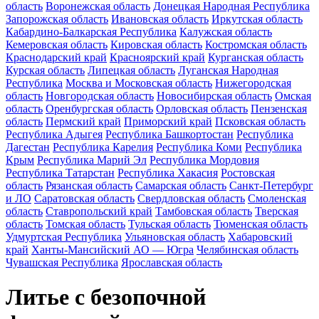
область
Воронежская область
Донецкая Народная Республика
Запорожская область
Ивановская область
Иркутская область
Кабардино-Балкарская Республика
Калужская область
Кемеровская область
Кировская область
Костромская область
Краснодарский край
Красноярский край
Курганская область
Курская область
Липецкая область
Луганская Народная
Республика
Москва и Московская область
Нижегородская
область
Новгородская область
Новосибирская область
Омская
область
Оренбургская область
Орловская область
Пензенская
область
Пермский край
Приморский край
Псковская область
Республика Адыгея
Республика Башкортостан
Республика
Дагестан
Республика Карелия
Республика Коми
Республика
Крым
Республика Марий Эл
Республика Мордовия
Республика Татарстан
Республика Хакасия
Ростовская
область
Рязанская область
Самарская область
Санкт-Петербург
и ЛО
Саратовская область
Свердловская область
Смоленская
область
Ставропольский край
Тамбовская область
Тверская
область
Томская область
Тульская область
Тюменская область
Удмуртская Республика
Ульяновская область
Хабаровский
край
Ханты-Мансийский АО — Югра
Челябинская область
Чувашская Республика
Ярославская область
Литье с безопочной