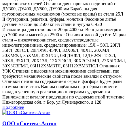
мартеновских печей Отливки для шаровых соединений с
ДУ300, ДУ400, ДУ500, ДУ900 мм Барабаны для
грузоподъемных механизмов (мостовые краны) из стали 25Л
II Футеровки, решётки, буферы, молотки Фасонное литьё
деталей массой до 2500 кг из стали и чугуна СЧ20
Изложницы для отливок от 20 до 4000 кг Венцы диаметром
до 3000 мм и массой до 2500 кг Отливки массой до 6 т. Марки
стали – низкоуглеродистые, среднеуглеродистые,
низколегированные, среднелегированные: 15Л – 50Л, 20ГЛ,
35ГЛ, 20ГСЛ, 20Г1ФЛ, 45ФЛ, 32Х06Л, 40ХЛ, 20ХМЛ,
20ХМФЛ, 35ХМЛ, 35ХГСЛ, 08ГДНФЛ, 12ДН2ФЛ 15ХЛ,
30ХЛ, 35ХГЛ, 20Х13Л, 12Х7Г3СЛ, 30Х7С3ГМЛ, 27Х5ГСМЛ,
30Х3С3ГМЛ, 03Н12Х5М3ТЛ, 03Н12Х5М3ТЮЛ Отливки с
УЗК Отливки с высокими механическими свойствами, где
требуются механические свойства после закалки с отпуском
Отливки с низким содержанием серы и фосфора Будем рады
возможности стать Вашим надёжным партнёром и внести
вклад в успешную реализацию программ судоремонта.
Приложение: каталог продукции по судоремонтной тематике.
Нижегородская обл, г Бор, ул Луначарского, д 128
Подробнее
ООО «Скетекс-Авто»