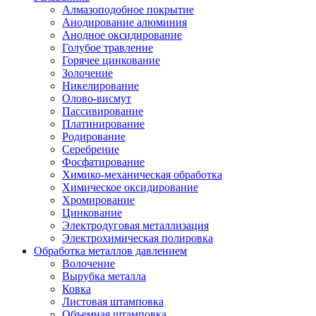
Алмазоподобное покрытие
Анодирование алюминия
Анодное оксидирование
Голубое травление
Горячее цинкование
Золочение
Никелирование
Олово-висмут
Пассивирование
Платинирование
Родирование
Серебрение
Фосфатирование
Химико-механическая обработка
Химическое оксидирование
Хромирование
Цинкование
Электродуговая металлизация
Электрохимическая полировка
Обработка металлов давлением
Волочение
Вырубка металла
Ковка
Листовая штамповка
Объемная штамповка