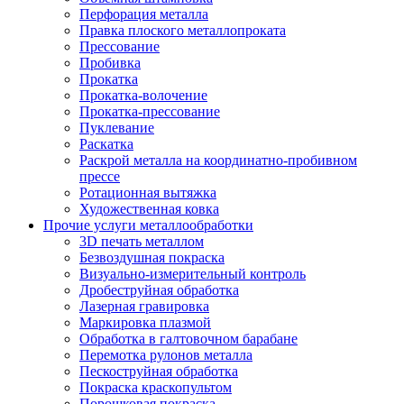
Перфорация металла
Правка плоского металлопроката
Прессование
Пробивка
Прокатка
Прокатка-волочение
Прокатка-прессование
Пуклевание
Раскатка
Раскрой металла на координатно-пробивном
прессе
Ротационная вытяжка
Художественная ковка
Прочие услуги металлообработки
3D печать металлом
Безвоздушная покраска
Визуально-измерительный контроль
Дробеструйная обработка
Лазерная гравировка
Маркировка плазмой
Обработка в галтовочном барабане
Перемотка рулонов металла
Пескоструйная обработка
Покраска краскопультом
Порошковая покраска