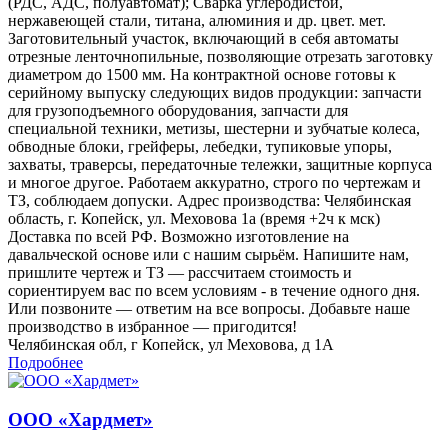
(РДС, АДС, полуавтомат); Сварка углеродистой,
нержавеющей стали, титана, алюминия и др. цвет. мет.
Заготовительный участок, включающий в себя автоматы
отрезные ленточнопильные, позволяющие отрезать заготовку
диаметром до 1500 мм. На контрактной основе готовы к
серийному выпуску следующих видов продукции: запчасти
для грузоподъемного оборудования, запчасти для
специальной техники, метизы, шестерни и зубчатые колеса,
обводные блоки, грейферы, лебедки, тупиковые упоры,
захваты, траверсы, передаточные тележки, защитные корпуса
и многое другое. Работаем аккуратно, строго по чертежам и
ТЗ, соблюдаем допуски. Адрес производства: Челябинская
область, г. Копейск, ул. Меховова 1а (время +2ч к мск)
Доставка по всей РФ. Возможно изготовление на
давальческой основе или с нашим сырьём. Напишите нам,
пришлите чертеж и ТЗ — рассчитаем стоимость и
сориентируем вас по всем условиям - в течение одного дня.
Или позвоните — ответим на все вопросы. Добавьте наше
производство в избранное — пригодится!
Челябинская обл, г Копейск, ул Меховова, д 1А
Подробнее
ООО «Хардмет»