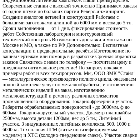
индукционном литейном комплексе. Наши преимущества:
Современные станки с высокой точностью Принимаем заказы
от одной штуки до больших партий Реверс-инжиниринг.
Создание аналогов деталей и конструкций Работаем с
большими заготовками длинной до 6000 мм и весом до 5 тн.
Сроки выполнения — от 1 дня, фиксированная стоимость
работ Собственная лаборатория и многоуровневый
технический контроль Возможность доставки и монтажа по
Москве и МО, а также по РФ Дополнительно: Бесплатные
консультации и предварительные расчёты Изготовление по
вашим чертежам или помощь в разработке Срочная обработка
заказов Свяжитесь с нами по телефону — посчитаем цену и
предложим оптимальное решение! По запросу покажем
примеры работ и всех тех.процессов. Мы, ООО ЗМК "Стайл"
— металлургическое производство полного цикла, оказываем
полный комплекс услуг по металлообработке, изготовлению
металлических изделий на заказ, изготовлению
металлоконструкций и ремонту различных элементов
промышленного оборудования: Токарно-фрезерный участок.
Габариты обрабатываемых поверхностей - до 3000мм. ф до
600мм. Токарно-карусельный участок. Диаметр планшайбы
2500мм, высота детали 1200мм, вес до 5 тн.; Литейный
участок. 3 индукционных литейных комплекса. 500, 1000 и
6000 кг. Технология ЛГМ (литье по газифицируемым
моделям) и ХТС (холодно-твердеющие смеси). Участок сварки