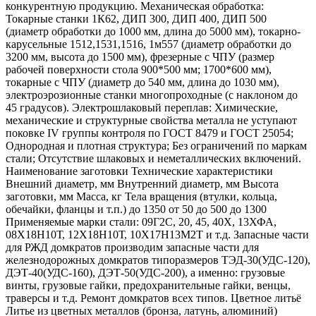
конкурентную продукцию. Механическая обработка:
Токарные станки 1К62, ДИП 300, ДИП 400, ДИП 500
(диаметр обработки до 1000 мм, длина до 5000 мм), токарно-
карусельные 1512,1531,1516, 1м557 (диаметр обработки до
3200 мм, высота до 1500 мм), фрезерные с ЧПУ (размер
рабочей поверхности стола 900*500 мм; 1700*600 мм),
токарные с ЧПУ (диаметр до 540 мм, длина до 1030 мм),
электроэрозионные станки многопроходные (с наклоном до
45 градусов). Электрошлаковый переплав: Химические,
механические и структурные свойства металла не уступают
поковке IV группы контроля по ГОСТ 8479 и ГОСТ 25054;
Однородная и плотная структура; Без ограничений по маркам
стали; Отсутствие шлаковых и неметаллических включений.
Наименование заготовки Технические характеристики
Внешний диаметр, мм Внутренний диаметр, мм Высота
заготовки, мм Масса, кг Тела вращения (втулки, кольца,
обечайки, фланцы и т.п.) до 1350 от 50 до 500 до 1300
Применяемые марки стали: 09Г2С, 20, 45, 40Х, 13ХФА,
08Х18Н10Т, 12Х18Н10Т, 10Х17Н13М2Т и т.д. Запасные части
для РЖД домкратов производим запасные части для
железнодорожных домкратов типоразмеров ТЭД-30(УДС-120),
ДЭТ-40(УДС-160), ДЭТ-50(УДС-200), а именно: грузовые
винты, грузовые гайки, предохранительные гайки, венцы,
траверсы и т.д. Ремонт домкратов всех типов. Цветное литьё
Литье из цветных металлов (бронза, латунь, алюминий)