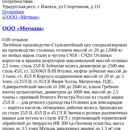
потребностями.
Удмуртская респ, г Ижевск, ул Спортивная, д 111
Подробнее
ООО «Метмаш»
0.0
0 отзывов
Литейное производство Сталелитейный цех специализирован
на производстве стальных отливок массой от 20 до 12000 кг
из любых марок стали и чугуна СЧ18 - СЧ20: Отливки
корпусов и крышек редукторов максимальной массой отливки
2,5 тонн, сталь 25Л II Зубчатые колеса диаметром до 2500 мм,
сталь 45Л, ст. 32Х06Л II-III Втулки, муфты зубчатые массой до
3 тонн, ст. 45Л II Корпуса подшипников массой от 20 кг до 3
тонн, ст.25Л II; ст.35Л II Якоря Холла, Матросова, ПДС,
Адмиралтейский массой от 200 до 2640 кг, клюза Гребные
винты цельнолитые, диаметром до 3000 мм, массой до 2,5
тонны с приёмкой Речного Регистра России из сталей марки
25Л II — для речного судоходства Отливки для земснарядов
— корпуса насосов, облицовки, рабочие колеса, бронедиски
из стали 25Л II, 45Л II и 45 ГЛ II Звенья и ролики разливочных
машин для чугуна из стали 45ГЛ с упрочняющей термической
обработкой до твердости НВ 300 ед Опочная оснастка, масса
опоки до 3,5 тонн Мульды завалочных машин до 1,5 м³ для