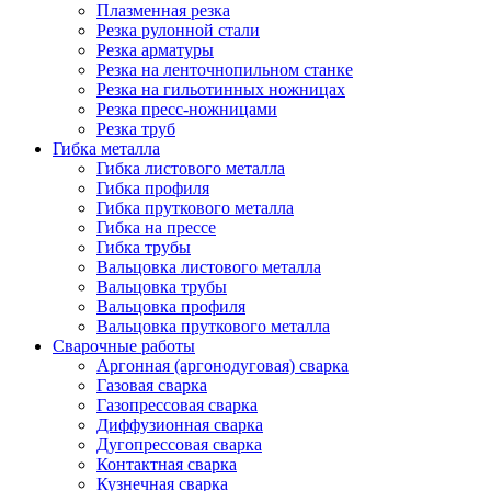
Плазменная резка
Резка рулонной стали
Резка арматуры
Резка на ленточнопильном станке
Резка на гильотинных ножницах
Резка пресс-ножницами
Резка труб
Гибка металла
Гибка листового металла
Гибка профиля
Гибка пруткового металла
Гибка на прессе
Гибка трубы
Вальцовка листового металла
Вальцовка трубы
Вальцовка профиля
Вальцовка пруткового металла
Сварочные работы
Аргонная (аргонодуговая) сварка
Газовая сварка
Газопрессовая сварка
Диффузионная сварка
Дугопрессовая сварка
Контактная сварка
Кузнечная сварка