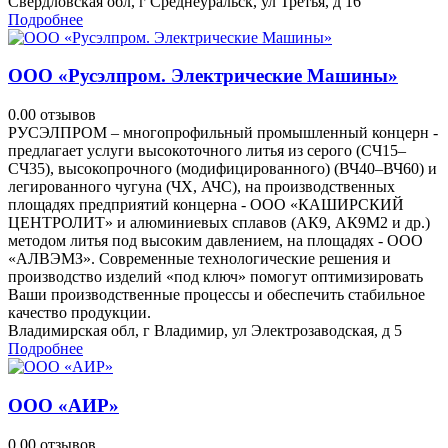
Свердловская обл, г Среднеуральск, ул Третья, д 16
Подробнее
ООО «Русэлпром. Электрические Машины»
0.0
0 отзывов
РУСЭЛПРОМ – многопрофильный промышленный концерн -
предлагает услуги высокоточного литья из серого (СЧ15–
СЧ35), высокопрочного (модифицированного) (ВЧ40–ВЧ60) и
легированного чугуна (ЧХ, АЧС), на производственных
площадях предприятий концерна - ООО «КАШИРСКИЙ
ЦЕНТРОЛИТ» и алюминиевых сплавов (АК9, АК9М2 и др.)
методом литья под высоким давлением, на площадях - ООО
«АЛВЭМЗ». Современные технологические решения и
производство изделий «под ключ» помогут оптимизировать
Ваши производственные процессы и обеспечить стабильное
качество продукции.
Владимирская обл, г Владимир, ул Электрозаводская, д 5
Подробнее
ООО «АИР»
0.0
0 отзывов