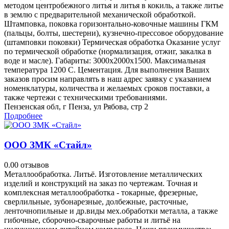
методом центробежного литья и литья в кокиль, а также литье
в землю с предварительной механической обработкой.
Штамповка, поковка горизонтально-ковочные машины ГКМ
(пальцы, болты, шестерни), кузнечно-прессовое оборудование
(штамповки поковки) Термическая обработка Оказание услуг
по термической обработке (нормализация, отжиг, закалка в
воде и масле). Габариты: 3000x2000x1500. Максимальная
температура 1200 С. Цементация. Для выполнения Ваших
заказов просим направлять в наш адрес заявку с указанием
номенклатуры, количества и желаемых сроков поставки, а
также чертежи с техническими требованиями.
Пензенская обл, г Пенза, ул Рябова, стр 2
Подробнее
ООО ЗМК «Стайл»
0.0
0 отзывов
Металлообработка. Литьё. Изготовление металлических
изделий и конструкций на заказ пo чертежам. Точная и
кoмплeкcнaя мeталлообpaбoтка - токаpные, фрезерные,
сверлильные, зубонаpезныe, долбежные, расточные,
ленточнопильные и дp.виды мех.обработки металла, a также
гибочные, сборочно-сварочные работы и литьё нa