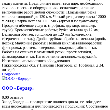
заказу клиента. Предприятие имеет весь парк необходимого
технологического оборудования с оснастками, а также
выполнение работ любой сложности: Плазменная резка
металла толщиной до 120 мм. Четкий рез, размер листа 12000
х 2000; Сварка металла TIG, MIG (аргон и полуавтомат);
Профилегибочные услуги: (профиль, двутавр, швеллер,
труба); Кромкогибочные работы; Рубка металла до 12 мм;
Вальцовка обечаек толщиной до 120 мм (конические,
сферические и т.д.); Дробеструйная обработка металла (дробь,
песок); Малярные работы; Полный цикл металлообработки:
фрезеровка, расточка, сверловка, токарные работы и т.д.
Работы на станках плазменной резки, профилегибки,
фланжировки и т.д. Изготовление металлоконструкций.
Изготовление емкостного оборудования.
Нижегородская обл, г Нижний Новгород, ул Торфяная, д 34,
литер б
Подробнее
ООО «Бордер»
0.0
0 отзывов
Завод Бордер — предприятие полного цикла, т.е. обладает
всем необходимым для производства продукции: Собственное