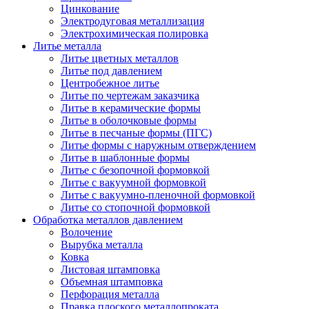
Цинкование
Электродуговая металлизация
Электрохимическая полировка
Литье металла
Литье цветных металлов
Литье под давлением
Центробежное литье
Литье по чертежам заказчика
Литье в керамические формы
Литье в оболочковые формы
Литье в песчаные формы (ПГС)
Литье формы с наружным отверждением
Литье в шаблонные формы
Литье с безопочной формовкой
Литье с вакуумной формовкой
Литье с вакуумно-пленочной формовкой
Литье со стопочной формовкой
Обработка металлов давлением
Волочение
Вырубка металла
Ковка
Листовая штамповка
Объемная штамповка
Перфорация металла
Правка плоского металлопроката