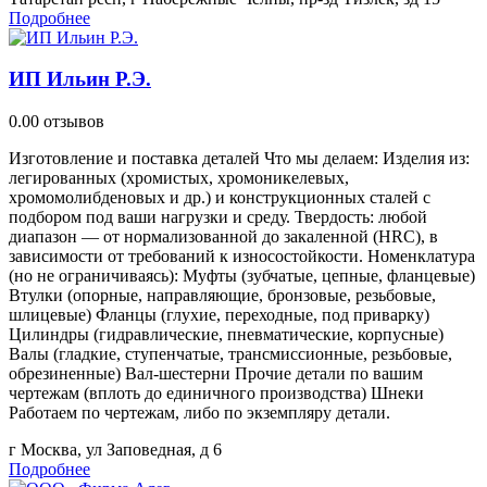
Подробнее
ИП Ильин Р.Э.
0.0
0 отзывов
Изготовление и поставка деталей Что мы делаем: Изделия из:
легированных (хромистых, хромоникелевых,
хромомолибденовых и др.) и конструкционных сталей с
подбором под ваши нагрузки и среду. Твердость: любой
диапазон — от нормализованной до закаленной (HRC), в
зависимости от требований к износостойкости. Номенклатура
(но не ограничиваясь): Муфты (зубчатые, цепные, фланцевые)
Втулки (опорные, направляющие, бронзовые, резьбовые,
шлицевые) Фланцы (глухие, переходные, под приварку)
Цилиндры (гидравлические, пневматические, корпусные)
Валы (гладкие, ступенчатые, трансмиссионные, резьбовые,
обрезиненные) Вал-шестерни Прочие детали по вашим
чертежам (вплоть до единичного производства) Шнеки
Работаем по чертежам, либо по экземпляру детали.
г Москва, ул Заповедная, д 6
Подробнее