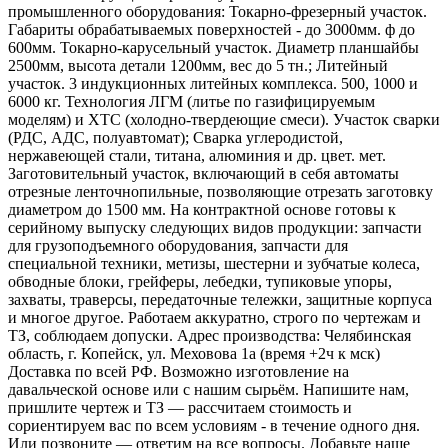
промышленного оборудования: Токарно-фрезерный участок.
Габариты обрабатываемых поверхностей - до 3000мм. ф до
600мм. Токарно-карусельный участок. Диаметр планшайбы
2500мм, высота детали 1200мм, вес до 5 тн.; Литейный
участок. 3 индукционных литейных комплекса. 500, 1000 и
6000 кг. Технология ЛГМ (литье по газифицируемым
моделям) и ХТС (холодно-твердеющие смеси). Участок сварки
(РДС, АДС, полуавтомат); Сварка углеродистой,
нержавеющей стали, титана, алюминия и др. цвет. мет.
Заготовительный участок, включающий в себя автоматы
отрезные ленточнопильные, позволяющие отрезать заготовку
диаметром до 1500 мм. На контрактной основе готовы к
серийному выпуску следующих видов продукции: запчасти
для грузоподъемного оборудования, запчасти для
специальной техники, метизы, шестерни и зубчатые колеса,
обводные блоки, грейферы, лебедки, тупиковые упоры,
захваты, траверсы, передаточные тележки, защитные корпуса
и многое другое. Работаем аккуратно, строго по чертежам и
ТЗ, соблюдаем допуски. Адрес производства: Челябинская
область, г. Копейск, ул. Меховова 1а (время +2ч к мск)
Доставка по всей РФ. Возможно изготовление на
давальческой основе или с нашим сырьём. Напишите нам,
пришлите чертеж и ТЗ — рассчитаем стоимость и
сориентируем вас по всем условиям - в течение одного дня.
Или позвоните — ответим на все вопросы. Добавьте наше