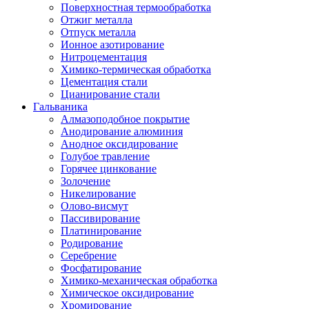
Поверхностная термообработка
Отжиг металла
Отпуск металла
Ионное азотирование
Нитроцементация
Химико-термическая обработка
Цементация стали
Цианирование стали
Гальваника
Алмазоподобное покрытие
Анодирование алюминия
Анодное оксидирование
Голубое травление
Горячее цинкование
Золочение
Никелирование
Олово-висмут
Пассивирование
Платинирование
Родирование
Серебрение
Фосфатирование
Химико-механическая обработка
Химическое оксидирование
Хромирование