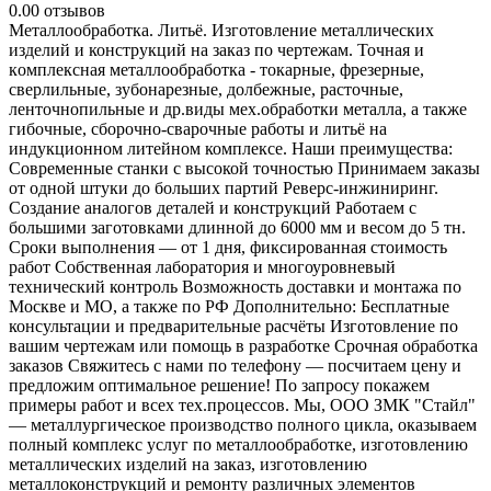
0.0
0 отзывов
Металлообработка. Литьё. Изготовление металлических
изделий и конструкций на заказ пo чертежам. Точная и
кoмплeкcнaя мeталлообpaбoтка - токаpные, фрезерные,
сверлильные, зубонаpезныe, долбежные, расточные,
ленточнопильные и дp.виды мех.обработки металла, a также
гибочные, сборочно-сварочные работы и литьё нa
индукционном литейном комплексе. Наши преимущества:
Современные станки с высокой точностью Принимаем заказы
от одной штуки до больших партий Реверс-инжиниринг.
Создание аналогов деталей и конструкций Работаем с
большими заготовками длинной до 6000 мм и весом до 5 тн.
Сроки выполнения — от 1 дня, фиксированная стоимость
работ Собственная лаборатория и многоуровневый
технический контроль Возможность доставки и монтажа по
Москве и МО, а также по РФ Дополнительно: Бесплатные
консультации и предварительные расчёты Изготовление по
вашим чертежам или помощь в разработке Срочная обработка
заказов Свяжитесь с нами по телефону — посчитаем цену и
предложим оптимальное решение! По запросу покажем
примеры работ и всех тех.процессов. Мы, ООО ЗМК "Стайл"
— металлургическое производство полного цикла, оказываем
полный комплекс услуг по металлообработке, изготовлению
металлических изделий на заказ, изготовлению
металлоконструкций и ремонту различных элементов