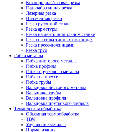
Кислородная/газовая резка
Гидроабразивная резка
Лазерная резка
Плазменная резка
Резка рулонной стали
Резка арматуры
Резка на ленточнопильном станке
Резка на гильотинных ножницах
Резка пресс-ножницами
Резка труб
Гибка металла
Гибка листового металла
Гибка профиля
Гибка пруткового металла
Гибка на прессе
Гибка трубы
Вальцовка листового металла
Вальцовка трубы
Вальцовка профиля
Вальцовка пруткового металла
Термическая обработка
Объемная термообработка
ТВЧ
Улучшение металла
Нормализация