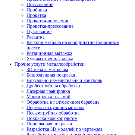
Прессование
Пробивка
Прокатка
Прокатка-волочение
Прокатка-прессование
Пуклевание
Раскатка
Раскрой металла на координатно-пробивном
прессе
Ротационная вытяжка
Художественная ковка
Прочие услуги металлообработки
3D печать металлом
Безвоздушная покраска
Визуально-измерительный контроль
Дробеструйная обработка
Лазерная гравировка
Маркировка плазмой
Обработка в галтовочном барабане
Перемотка рулонов металла
Пескоструйная обработка
Покраска краскопультом
Порошковая покраска
Разработка 3D моделей по чертежам
Разработка конструкторской документации