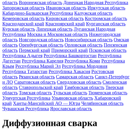
область
Воронежская область
Донецкая Народная Республика
Запорожская область
Ивановская область
Иркутская область
Кабардино-Балкарская Республика
Калужская область
Кемеровская область
Кировская область
Костромская область
Краснодарский край
Красноярский край
Курганская область
Курская область
Липецкая область
Луганская Народная
Республика
Москва и Московская область
Нижегородская
область
Новгородская область
Новосибирская область
Омская
область
Оренбургская область
Орловская область
Пензенская
область
Пермский край
Приморский край
Псковская область
Республика Адыгея
Республика Башкортостан
Республика
Дагестан
Республика Карелия
Республика Коми
Республика
Крым
Республика Марий Эл
Республика Мордовия
Республика Татарстан
Республика Хакасия
Ростовская
область
Рязанская область
Самарская область
Санкт-Петербург
и ЛО
Саратовская область
Свердловская область
Смоленская
область
Ставропольский край
Тамбовская область
Тверская
область
Томская область
Тульская область
Тюменская область
Удмуртская Республика
Ульяновская область
Хабаровский
край
Ханты-Мансийский АО — Югра
Челябинская область
Чувашская Республика
Ярославская область
Диффузионная сварка