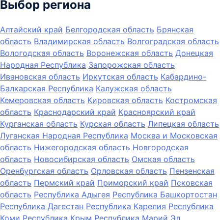
Выбор региона
Алтайский край
Белгородская область
Брянская
область
Владимирская область
Волгоградская область
Вологодская область
Воронежская область
Донецкая
Народная Республика
Запорожская область
Ивановская область
Иркутская область
Кабардино-
Балкарская Республика
Калужская область
Кемеровская область
Кировская область
Костромская
область
Краснодарский край
Красноярский край
Курганская область
Курская область
Липецкая область
Луганская Народная Республика
Москва и Московская
область
Нижегородская область
Новгородская
область
Новосибирская область
Омская область
Оренбургская область
Орловская область
Пензенская
область
Пермский край
Приморский край
Псковская
область
Республика Адыгея
Республика Башкортостан
Республика Дагестан
Республика Карелия
Республика
Коми
Республика Крым
Республика Марий Эл