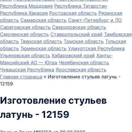
Республика Мордовия
Республика Татарстан
Республика Хакасия
Ростовская область
Рязанская
область
Самарская область
Санкт-Петербург и ЛО
Саратовская область
Свердловская область
Смоленская область
Ставропольский край
Тамбовская
область
Тверская область
Томская область
Тульская
область
Тюменская область
Удмуртская Республика
Ульяновская область
Хабаровский край
Ханты-
Мансийский АО — Югра
Челябинская область
Чувашская Республика
Ярославская область
Главная страница
»
Изготовление стульев латунь -
12159
Изготовление стульев
латунь - 12159