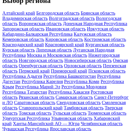
Выбор региона
Алтайский край
Белгородская область
Брянская область
Владимирская область
Волгоградская область
Вологодская
область
Воронежская область
Донецкая Народная Республика
Запорожская область
Ивановская область
Иркутская область
Кабардино-Балкарская Республика
Калужская область
Кемеровская область
Кировская область
Костромская область
Краснодарский край
Красноярский край
Курганская область
Курская область
Липецкая область
Луганская Народная
Республика
Москва и Московская область
Нижегородская
область
Новгородская область
Новосибирская область
Омская
область
Оренбургская область
Орловская область
Пензенская
область
Пермский край
Приморский край
Псковская область
Республика Адыгея
Республика Башкортостан
Республика
Дагестан
Республика Карелия
Республика Коми
Республика
Крым
Республика Марий Эл
Республика Мордовия
Республика Татарстан
Республика Хакасия
Ростовская
область
Рязанская область
Самарская область
Санкт-Петербург
и ЛО
Саратовская область
Свердловская область
Смоленская
область
Ставропольский край
Тамбовская область
Тверская
область
Томская область
Тульская область
Тюменская область
Удмуртская Республика
Ульяновская область
Хабаровский
край
Ханты-Мансийский АО — Югра
Челябинская область
Чувашская Республика
Ярославская область