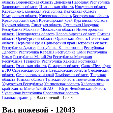
область
Воронежская область
Донецкая Народная Республика
Запорожская область
Ивановская область
Иркутская область
Кабардино-Балкарская Республика
Калужская область
Кемеровская область
Кировская область
Костромская область
Краснодарский край
Красноярский край
Курганская область
Курская область
Липецкая область
Луганская Народная
Республика
Москва и Московская область
Нижегородская
область
Новгородская область
Новосибирская область
Омская
область
Оренбургская область
Орловская область
Пензенская
область
Пермский край
Приморский край
Псковская область
Республика Адыгея
Республика Башкортостан
Республика
Дагестан
Республика Карелия
Республика Коми
Республика
Крым
Республика Марий Эл
Республика Мордовия
Республика Татарстан
Республика Хакасия
Ростовская
область
Рязанская область
Самарская область
Санкт-Петербург
и ЛО
Саратовская область
Свердловская область
Смоленская
область
Ставропольский край
Тамбовская область
Тверская
область
Томская область
Тульская область
Тюменская область
Удмуртская Республика
Ульяновская область
Хабаровский
край
Ханты-Мансийский АО — Югра
Челябинская область
Чувашская Республика
Ярославская область
Главная страница
»
Вал ножевой - 12043
Вал ножевой - 12043